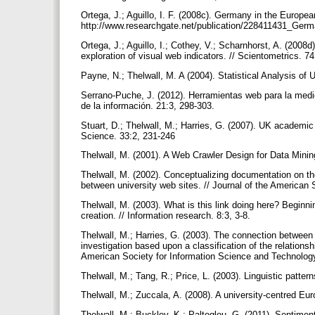
Ortega, J.; Aguillo, I. F. (2008c). Germany in the Euro
http://www.researchgate.net/publication/228411431_Ge
Ortega, J.; Aguillo, I.; Cothey, V.; Scharnhorst, A. (20
exploration of visual web indicators. // Scientometrics. 7
Payne, N.; Thelwall, M. A (2004). Statistical Analysis 
Serrano-Puche, J. (2012). Herramientas web para la medició
de la información. 21:3, 298-303.
Stuart, D.; Thelwall, M.; Harries, G. (2007). UK academic 
Science. 33:2, 231-246
Thelwall, M. (2001). A Web Crawler Design for Data Minin
Thelwall, M. (2002). Conceptualizing documentation on the
between university web sites. // Journal of the American
Thelwall, M. (2003). What is this link doing here? Beginni
creation. // Information research. 8:3, 3-8.
Thelwall, M.; Harries, G. (2003). The connection between 
investigation based upon a classification of the relationsh
American Society for Information Science and Technolog
Thelwall, M.; Tang, R.; Price, L. (2003). Linguistic pat
Thelwall, M.; Zuccala, A. (2008). A university-centred Eu
Thelwall, M.; Buckley, K.; Paltoglou, G. (2011). Sentiment