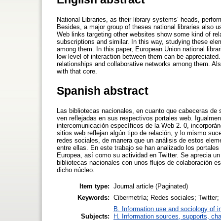
National Libraries, as their library systems’ heads, perfo
Besides, a major group of theses national libraries also u
Web links targeting other websites show some kind of relat
subscriptions and similar. In this way, studying these el
among them. In this paper, European Union national librari
low level of interaction between them can be appreciated. 
relationships and collaborative networks among them. Also,
with that core.
Spanish abstract
Las bibliotecas nacionales, en cuanto que cabeceras de s
ven reflejadas en sus respectivos portales web. Igualme
intercomunicación específicos de la Web 2. 0, incorporán
sitios web reflejan algún tipo de relación, y lo mismo su
redes sociales, de manera que un análisis de estos elem
entre ellas. En este trabajo se han analizado los portale
Europea, así como su actividad en Twitter. Se aprecia un 
bibliotecas nacionales con unos flujos de colaboración es
dicho núcleo.
Item type:
Journal article (Paginated)
Keywords:
Cibermetría; Redes sociales; Twitter
B. Information use and sociology of i
Subjects:
H. Information sources, supports, ch