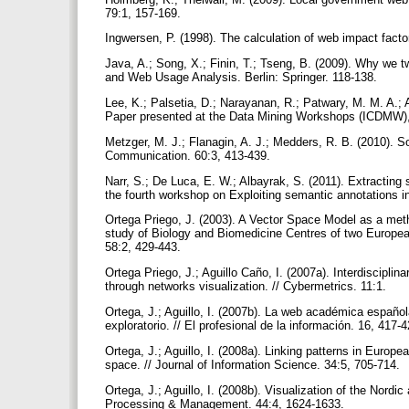
79:1, 157-169.
Ingwersen, P. (1998). The calculation of web impact facto
Java, A.; Song, X.; Finin, T.; Tseng, B. (2009). Why we 
and Web Usage Analysis. Berlin: Springer. 118-138.
Lee, K.; Palsetia, D.; Narayanan, R.; Patwary, M. M. A.; A
Paper presented at the Data Mining Workshops (ICDMW),
Metzger, M. J.; Flanagin, A. J.; Medders, R. B. (2010). Soc
Communication. 60:3, 413-439.
Narr, S.; De Luca, E. W.; Albayrak, S. (2011). Extracting
the fourth workshop on Exploiting semantic annotations in
Ortega Priego, J. (2003). A Vector Space Model as a meth
study of Biology and Biomedicine Centres of two Europea
58:2, 429-443.
Ortega Priego, J.; Aguillo Caño, I. (2007a). Interdiscipl
through networks visualization. // Cybermetrics. 11:1.
Ortega, J.; Aguillo, I. (2007b). La web académica españo
exploratorio. // El profesional de la información. 16, 417-
Ortega, J.; Aguillo, I. (2008a). Linking patterns in Eur
space. // Journal of Information Science. 34:5, 705-714.
Ortega, J.; Aguillo, I. (2008b). Visualization of the Nordi
Processing & Management. 44:4, 1624-1633.