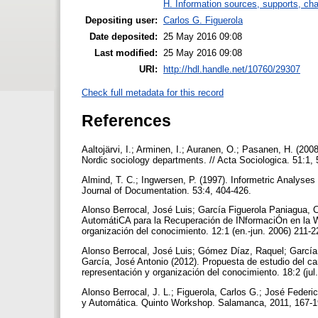
H. Information sources, supports, ch
Depositing user:
Carlos G. Figuerola
Date deposited:
25 May 2016 09:08
Last modified:
25 May 2016 09:08
URI:
http://hdl.handle.net/10760/29307
Check full metadata for this record
References
Aaltojärvi, I.; Arminen, I.; Auranen, O.; Pasanen, H. (2008)
Nordic sociology departments. // Acta Sociologica. 51:1,
Almind, T. C.; Ingwersen, P. (1997). Informetric Analyse
Journal of Documentation. 53:4, 404-426.
Alonso Berrocal, José Luis; García Figuerola Paniagua,
AutomátiCA para la Recuperación de INformaciÓn en la Web
organización del conocimiento. 12:1 (en.-jun. 2006) 211-
Alonso Berrocal, José Luis; Gómez Díaz, Raquel; García
García, José Antonio (2012). Propuesta de estudio del cam
representación y organización del conocimiento. 18:2 (jul
Alonso Berrocal, J. L.; Figuerola, Carlos G.; José Feder
y Automática. Quinto Workshop. Salamanca, 2011, 167-