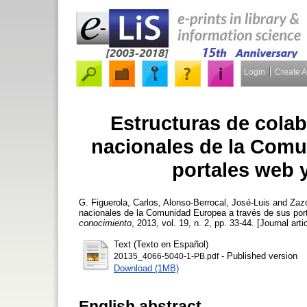
Login
Create 
Estructuras de colab
nacionales de la Comu
portales web y
G. Figuerola, Carlos
,
Alonso-Berrocal, José-Luis
and
Zazo
nacionales de la Comunidad Europea a través de sus port
conocimiento
, 2013, vol. 19, n. 2, pp. 33-44. [Journal arti
Text (Texto en Español)
- Published version
20135_4066-5040-1-PB.pdf
Download (1MB)
English abstract