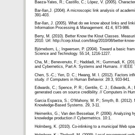
Baeza-Yates, R.; Castillo, C.; López, V. (2005). Characte
Bar-Ilan,J. (2004). A microscopic link analysis of academi
391-403.
Bar-Ilan, J. (2005). What do we know about links and link
Information Processing & Management. 41:4, 973-986.
Berry, M. (2010). Better Know the Klout Classes. Measurin
2010. Url: http://corp.klout.com/blog/2010/08/better-know
Björneborn, L.; Ingwersen, P. (2004). Toward a basic fram
Science and Technology. 55:14, 1216-1227.
Cha, M.; Benevenuto, F.; Haddadi, H.; Gummadi, K. (2012
and Cybernetics, Part A: Systems and Humans. // IEEE T
Chen, S.-C.; Yen, D. C.; Hwang, M. I. (2012). Factors inf
study. // Computers in Human Behavior. 28:3, 933-941.
Edwards, C.; Spence, P. R.; Gentile, C. J.; Edwards, A.;
generated cues on source credibility. // Computers in H
Garcia Esparza, S.; O’Mahony, M. P.; Smyth, B. (2012). 
Knowledge-Based Systems. 29, 3-11.
Heimeriks, G.; Van den Besselaar, P. (2006). Analyzing h
knowledge production // Cybermetrics. 10:1.
Holmberg, K. (2010). Co-inlinking to a municipal Web spa
Holmberg, K.; Thelwall, M. (2009). Local government web 