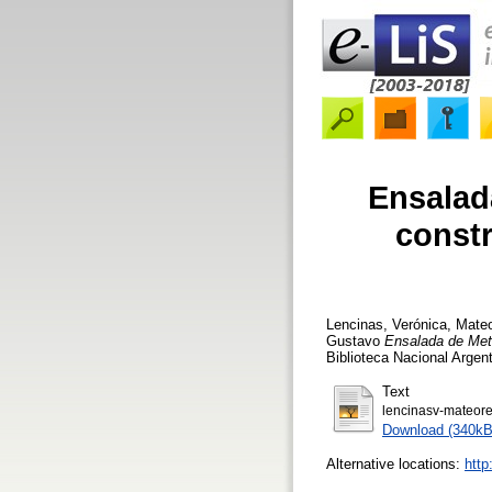
Ensalada
constr
Lencinas, Verónica
,
Mateo
Gustavo
Ensalada de Meta
Biblioteca Nacional Argent
Text
lencinasv-mateore
Download (340kB
Alternative locations:
http