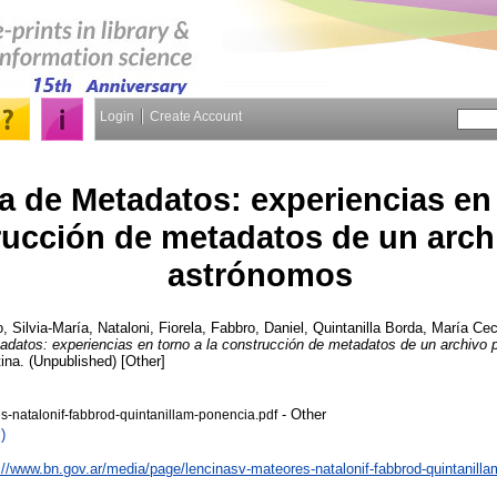
Login
Create Account
 de Metadatos: experiencias en 
ucción de metadatos de un arch
astrónomos
, Silvia-María
,
Nataloni, Fiorela
,
Fabbro, Daniel
,
Quintanilla Borda, María Ceci
datos: experiencias en torno a la construcción de metadatos de un archivo 
ina. (Unpublished) [Other]
- Other
s-natalonif-fabbrod-quintanillam-ponencia.pdf
)
://www.bn.gov.ar/media/page/lencinasv-mateores-natalonif-fabbrod-quintanill