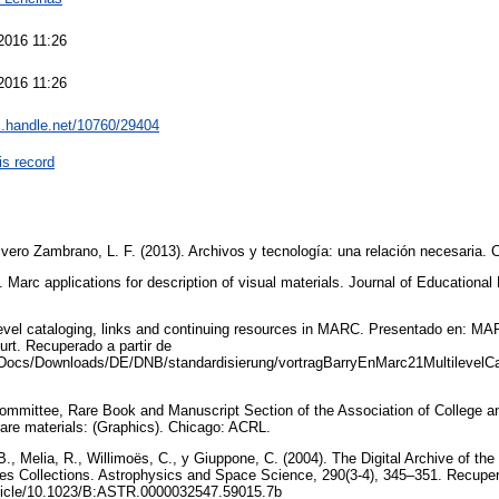
2016 11:26
2016 11:26
dl.handle.net/10760/29404
is record
ivero Zambrano, L. F. (2013). Archivos y tecnología: una relación necesaria. 
. Marc applications for description of visual materials. Journal of Educationa
tilevel cataloging, links and continuing resources in MARC. Presentado en: 
furt. Recuperado a partir de
Docs/Downloads/DE/DNB/standardisierung/vortragBarryEnMarc21MultilevelCa
ommittee, Rare Book and Manuscript Section of the Association of College an
 rare materials: (Graphics). Chicago: ACRL.
. B., Melia, R., Willimoës, C., y Giuppone, C. (2004). The Digital Archive of t
es Collections. Astrophysics and Space Science, 290(3-4), 345–351. Recupera
/article/10.1023/B:ASTR.0000032547.59015.7b