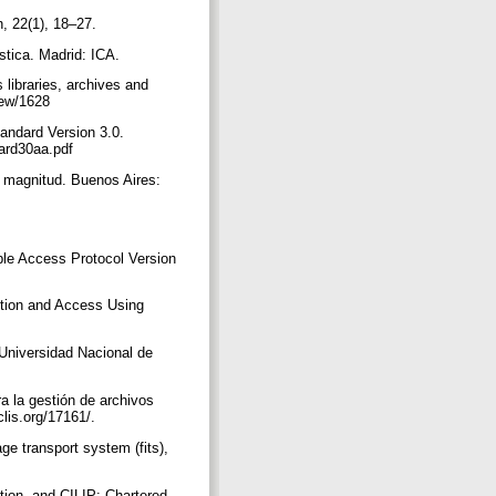
h, 22(1), 18–27.
ística. Madrid: ICA.
 libraries, archives and
view/1628
tandard Version 3.0.
ndard30aa.pdf
ma magnitud. Buenos Aires:
ble Access Protocol Version
ption and Access Using
 Universidad Nacional de
ra la gestión de archivos
clis.org/17161/.
age transport system (fits),
tion, and CILIP: Chartered