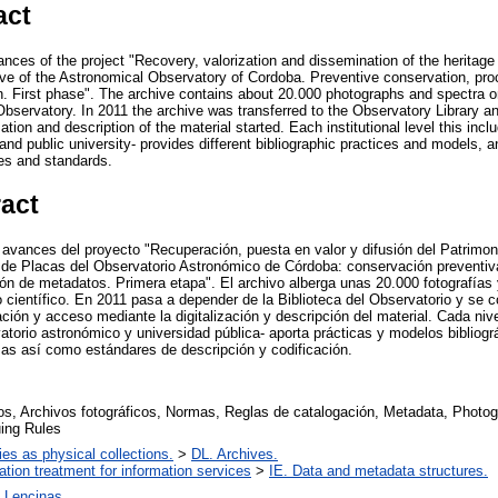
act
nces of the project "Recovery, valorization and dissemination of the heritage
ve of the Astronomical Observatory of Cordoba. Preventive conservation, proce
. First phase". The archive contains about 20.000 photographs and spectra on
 Observatory. In 2011 the archive was transferred to the Observatory Library an
tion and description of the material started. Each institutional level this inclu
nd public university- provides different bibliographic practices and models, a
les and standards.
ract
vances del proyecto "Recuperación, puesta en valor y difusión del Patrimon
 de Placas del Observatorio Astronómico de Córdoba: conservación preventiva
ción de metadatos. Primera etapa". El archivo alberga unas 20.000 fotografías
ajo científico. En 2011 pasa a depender de la Biblioteca del Observatorio y s
ión y acceso mediante la digitalización y descripción del material. Cada nivel
vatorio astronómico y universidad pública- aporta prácticas y modelos bibliogr
mas así como estándares de descripción y codificación.
s, Archivos fotográficos, Normas, Reglas de catalogación, Metadata, Photog
ing Rules
ries as physical collections.
>
DL. Archives.
mation treatment for information services
>
IE. Data and metadata structures.
 Lencinas