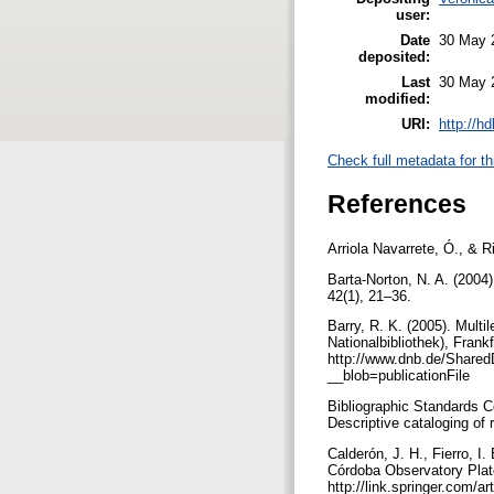
user:
Date
30 May 
deposited:
Last
30 May 
modified:
URI:
http://h
Check full metadata for th
References
Arriola Navarrete, Ó., & R
Barta-Norton, N. A. (2004)
42(1), 21–36.
Barry, R. K. (2005). Mul
Nationalbibliothek), Frank
http://www.dnb.de/Shared
__blob=publicationFile
Bibliographic Standards C
Descriptive cataloging of
Calderón, J. H., Fierro, I
Córdoba Observatory Plat
http://link.springer.com