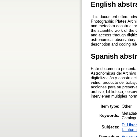
English abstr
This document offers adva
Photographic Plates Archi
and metadata construction
the scientific work of the
and access through digitiza
astronomical observatory a
description and coding ru
Spanish abst
Este documento presenta a
Astronómicas del Archivo
digitalización y construc
vidrio, producto del trab
acciones para su preservac
archivo, biblioteca, obser
intervienen múltiples nor
Item type:
Other
Metadato
Keywords:
Catalogu
D. Libra
Subjects:
I. Infor
Depositing
Veronica