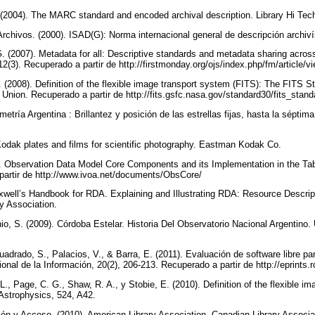
. (2004). The MARC standard and encoded archival description. Library Hi Tec
Archivos. (2000). ISAD(G): Norma internacional general de descripción archiv
. (2007). Metadata for all: Descriptive standards and metadata sharing across
(3). Recuperado a partir de http://firstmonday.org/ojs/index.php/fm/article/
(2008). Definition of the flexible image transport system (FITS): The FITS S
l Union. Recuperado a partir de http://fits.gsfc.nasa.gov/standard30/fits_sta
etría Argentina : Brillantez y posición de las estrellas fijas, hasta la sépti
dak plates and films for scientific photography. Eastman Kodak Co.
). Observation Data Model Core Components and its Implementation in the Ta
partir de http://www.ivoa.net/documents/ObsCore/
xwell’s Handbook for RDA. Explaining and Illustrating RDA: Resource Descri
y Association.
nio, S. (2009). Córdoba Estelar. Historia Del Observatorio Nacional Argentino.
adrado, S., Palacios, V., & Barra, E. (2011). Evaluación de software libre pa
ional de la Información, 20(2), 206-213. Recuperado a partir de http://eprints.r
L., Page, C. G., Shaw, R. A., y Stobie, E. (2010). Definition of the flexible im
 Astrophysics, 524, A42.
n y Acceso. (2010). American Library Association, Canadian Library Associa