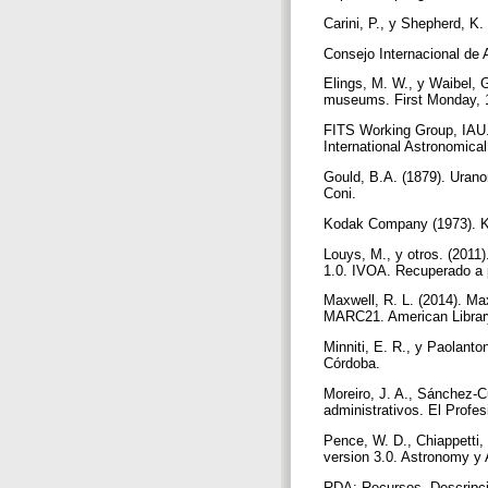
Carini, P., y Shepherd, K
Consejo Internacional de 
Elings, M. W., y Waibel, G
museums. First Monday, 12
FITS Working Group, IAU. 
International Astronomica
Gould, B.A. (1879). Uranom
Coni.
Kodak Company (1973). Ko
Louys, M., y otros. (2011
1.0. IVOA. Recuperado a 
Maxwell, R. L. (2014). Ma
MARC21. American Librar
Minniti, E. R., y Paolanto
Córdoba.
Moreiro, J. A., Sánchez-Cu
administrativos. El Profes
Pence, W. D., Chiappetti, 
version 3.0. Astronomy y
RDA: Recursos, Descripció