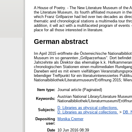
A House of Poetry. - The New Literature Museum of the Aus
the Literature Museum, its fourth affiliated museum in th
which Franz Grillparzer had led over two decades as direc
thematic and chronological stations a multimedia tour thro
addition, it will act with a multifaceted program of events
place for all those interested in literature.
German abstract
Im April 2015 eröffnete die Österreichische Nationalbibli
Museum im so genannten „Grillparzerhaus“. Dort befindet 
Jahrzehnte als Direktor das ehemalige k.k. Hofkammerarc
chronologischen Stationen einen multimedialen Rundgang d
Daneben wird es mit einem vielfältigen Veranstaltungsp
lebendiger Treffpunkt für ein literaturinteressiertes Publ
Nationalbibliothek/Literaturmuseum/Eröffnung 2015; Wien
Item type:
Journal article (Paginated)
Austrian National Library/Literature Museu
Keywords:
Nationalbibliothek/Literaturmuseum/Eröffnu
D. Libraries as physical collections.
Subjects:
D. Libraries as physical collections.
>
DB. N
Depositing
Monika Cremer
user:
Date
10 Jun 2016 08:39