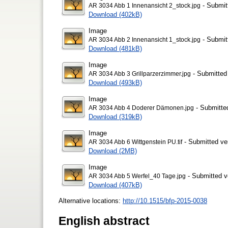
- Submit
AR 3034 Abb 1 Innenansicht 2_stock.jpg
Download (402kB)
Image
- Submit
AR 3034 Abb 2 Innenansicht 1_stock.jpg
Download (481kB)
Image
- Submitted
AR 3034 Abb 3 Grillparzerzimmer.jpg
Download (493kB)
Image
- Submitte
AR 3034 Abb 4 Doderer Dämonen.jpg
Download (319kB)
Image
- Submitted ve
AR 3034 Abb 6 Wittgenstein PU.tif
Download (2MB)
Image
- Submitted v
AR 3034 Abb 5 Werfel_40 Tage.jpg
Download (407kB)
Alternative locations:
http://10.1515/bfp-2015-0038
English abstract