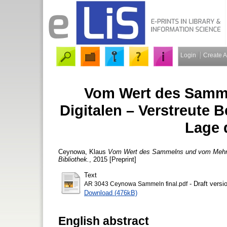
Login
Create 
Vom Wert des Samm
Digitalen – Verstreute
Lage 
Ceynowa, Klaus
Vom Wert des Sammelns und vom Mehrwe
Bibliothek.
, 2015 [Preprint]
Text
- Draft versi
AR 3043 Ceynowa Sammeln final.pdf
Download (476kB)
English abstract