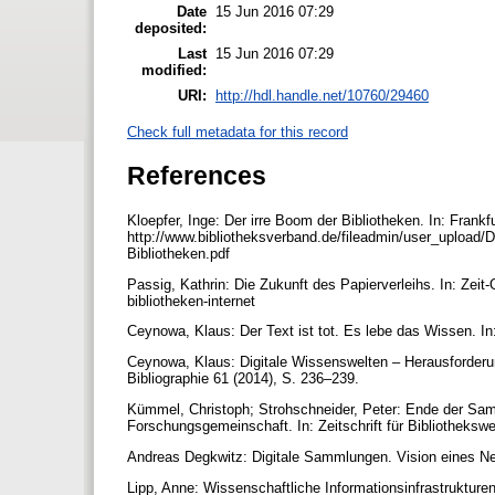
Date
15 Jun 2016 07:29
deposited:
Last
15 Jun 2016 07:29
modified:
URI:
http://hdl.handle.net/10760/29460
Check full metadata for this record
References
Kloepfer, Inge: Der irre Boom der Bibliotheken. In: Frank
http://www.bibliotheksverband.de/fileadmin/user_uplo
Bibliotheken.pdf
Passig, Kathrin: Die Zukunft des Papierverleihs. In: Zeit-
bibliotheken-internet
Ceynowa, Klaus: Der Text ist tot. Es lebe das Wissen. In:
Ceynowa, Klaus: Digitale Wissenswelten – Herausforderunge
Bibliographie 61 (2014), S. 236–239.
Kümmel, Christoph; Strohschneider, Peter: Ende der Sa
Forschungsgemeinschaft. In: Zeitschrift für Bibliotheks
Andreas Degkwitz: Digitale Sammlungen. Vision eines Neu
Lipp, Anne: Wissenschaftliche Informationsinfrastrukture