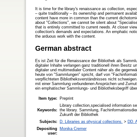
It is time for the library's renaissance as collection, espec
– quite traditionally – its ownership and permanent availabi
content have more in common than the current dichotomies 
about "Collections", we cannot be silent about "Specialis
that is entirely committed to current needs. At closer vie
collection's demands and expectations. An emphatic notion 
the arduous work with the content.
German abstract
Es ist Zeit für die Renaissance der Bibliothek als Sammlu
digitaler Inhalte verlangen ganz traditionell ihren Besit
digitaler und multimedialer Content näher als die gegen
heute von "Sammlungen" spricht, darf von "Fachinformat
verpflichteten Bibliotheksverständnisses nicht schweige
mit einer Sammlung verbundenen Ansprüchen und Zumutun
ein emphatischer Sammlungs- und Bibliotheksbegriff überf
Item type:
Preprint
Library collection,specialised information se
Keywords:
the library. Sammlung, Fachinformationsdien
Zukunft der Bibliothek
Subjects:
D. Libraries as physical collections.
>
DD. A
Depositing
Monika Cremer
user: