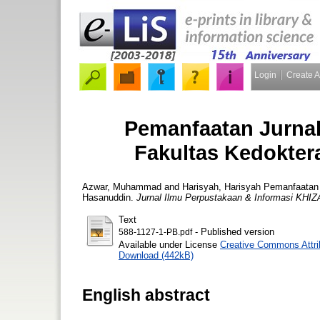
Login
Create 
Pemanfaatan Jurnal
Fakultas Kedokter
Azwar, Muhammad
and
Harisyah, Harisyah
Pemanfaatan J
Hasanuddin.
Jurnal Ilmu Perpustakaan & Informasi K
Text
- Published version
588-1127-1-PB.pdf
Available under License
Creative Commons Attri
Download (442kB)
English abstract