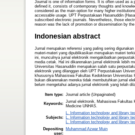
Journal is one of information forms. It is often used as a
defined it, consists of contemporary thoughts and knowle
considered as the main option for many higher institutions
accessable usage. UPT Perpustakaan Hasanuddin (Hasanudd
subscribed electronic journals. Nevertheless, those elec
reason was the lack of promotion or dissemination by the l
Indonesian abstract
Jurnal merupakan referensi yang paling sering digunakan 
materi-materi yang dipublikasikan merupakan materi terki
ini, munculnya jurnal elektronik mengakibatkan perpustak
media cetak. Hal ini dikarenakan jurnal elektronik lebi
Universitas Hasanuddin merupakan salah satu perpustakaan
elektronik yang dilanggan oleh UPT Perpustakaan Unive
khususnya Mahasiswa Fakultas Kedokteran Universitas H
bukan dikarenakan mereka tidak membutuhkan jurnal elek
belum mengetahui adanya jurnal elektronik yang telah d
Item type:
Journal article (Unpaginated)
Jurnal elektronik, Mahasiswa Fakultas 
Keywords:
Medicine UNHAS.
L. Information technology and library t
Subjects:
L. Information technology and library t
L. Information technology and library t
Depositing
Muhammad Azwar Muin
user: