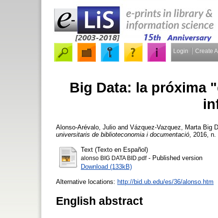
Login
Create 
Big Data: la próxima "
in
Alonso-Arévalo, Julio
and
Vázquez-Vazquez, Marta
Big D
universitaris de biblioteconomia i documentació
, 2016, n.
Text (Texto en Español)
- Published version
alonso BIG DATA BID.pdf
Download (133kB)
Alternative locations:
http://bid.ub.edu/es/36/alonso.htm
English abstract