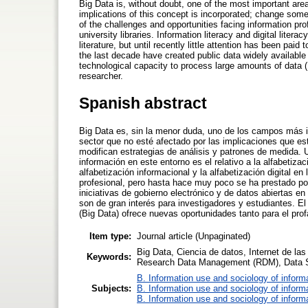
Big Data is, without doubt, one of the most important area
implications of this concept is incorporated; change som
of the challenges and opportunities facing information pro
university libraries. Information literacy and digital liter
literature, but until recently little attention has been pai
the last decade have created public data widely available 
technological capacity to process large amounts of data (
researcher.
Spanish abstract
Big Data es, sin la menor duda, uno de los campos más im
sector que no esté afectado por las implicaciones que e
modifican estrategias de análisis y patrones de medida. U
información en este entorno es el relativo a la alfabetizac
alfabetización informacional y la alfabetización digital en
profesional, pero hasta hace muy poco se ha prestado po
iniciativas de gobierno electrónico y de datos abiertas 
son de gran interés para investigadores y estudiantes. E
(Big Data) ofrece nuevas oportunidades tanto para el prof
Item type:
Journal article (Unpaginated)
Big Data, Ciencia de datos, Internet de la
Keywords:
Research Data Management (RDM), Data 
B. Information use and sociology of inform
Subjects:
B. Information use and sociology of inform
B. Information use and sociology of inform