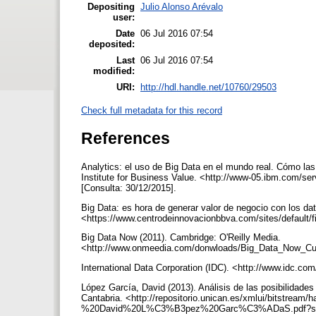
Depositing
Julio Alonso Arévalo
user:
Date
06 Jul 2016 07:54
deposited:
Last
06 Jul 2016 07:54
modified:
URI:
http://hdl.handle.net/10760/29503
Check full metadata for this record
References
Analytics: el uso de Big Data en el mundo real. Cómo la
Institute for Business Value. <http://www-05.ibm.com/s
[Consulta: 30/12/2015].
Big Data: es hora de generar valor de negocio con los da
<https://www.centrodeinnovacionbbva.com/sites/default/f
Big Data Now (2011). Cambridge: O'Reilly Media.
<http://www.onmeedia.com/donwloads/Big_Data_Now_Curr
International Data Corporation (IDC). <http://www.idc.co
López García, David (2013). Análisis de las posibilidade
Cantabria. <http://repositorio.unican.es/xmlui/bitstrea
%20David%20L%C3%B3pez%20Garc%C3%ADaS.pdf?seque