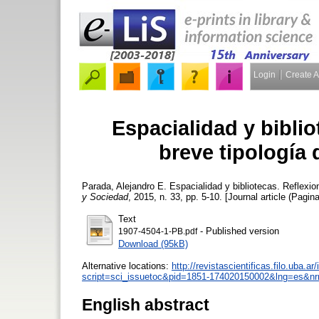
Login
Create 
Espacialidad y bibli
breve tipología 
Parada, Alejandro E.
Espacialidad y bibliotecas. Reflexion
y Sociedad
, 2015, n. 33, pp. 5-10. [Journal article (Pagina
Text
- Published version
1907-4504-1-PB.pdf
Download (95kB)
Alternative locations:
http://revistascientificas.filo.uba.
script=sci_issuetoc&pid=1851-174020150002&lng=es&n
English abstract