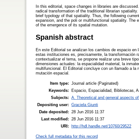
In this editorial, space changes in libraries are discussed
radical transformation of the traditional librarian spatialit
brief typology of that spatiality. Thus, the following curre
expansion, and the poli or multifunctional spatiality. The edi
of the emergence of its spatial mutation.
Spanish abstract
En este Editorial se analizan los cambios de espacio en 
estas instituciones es, precisamente, la transformación rad
contextualizar el tema, se propone realizar una breve tip
dimensiones actuales: la espacialidad material, la inmateri
multifuncional. El Editorial concluye con un llamado a la r
mutación espacial.
Item type:
Journal article (Paginated)
Keywords:
Espacio, Espacialidad, Bibliotecas, A
Subjects:
A. Theoretical and general aspects of 
Depositing user:
Graciela Giunti
Date deposited:
28 Jun 2016 11:37
Last modified:
28 Jun 2016 11:37
URI:
http://hdl.handle.net/10760/29522
Check full metadata for this record