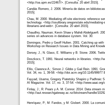
<http://oa.upm.es/22467/>. [Consulta: 20 abril 2015].
Candás Romero, J. 2006. Minería de datos en bibliotecas:
2015].
Chau, M. 2000. Mediating off-site electronic reference s
technology. <http://osulibrary.oregonstate.edu/mediating
librarians-and-web>. [Consulta: 20 abril 2015].
Chaudhry, Nauman; Kevin Shaw y Mahdi Abdelguerfi. 2005
series on advances in database system. Vol. 30.
Domingos, Pedro y Geoff Hulten. 2001. Catching up with 
Workshop on Research Issues in Data Mining and Knowle
Dorsey, J.; N. Glass; E. Williams y B. Stone. 2006. Twitte
Doszkocs, T. 1991. Neural networks in libraries. <http:
2015].
Ellis, Clarence A.; Simon J. Gibbs y Gail Rein. 1991. 
Vol. 34, no. 1, 39-58. <http://doi.acm.org/10.1145/99977.
Fayyad, Usama; Gregory Piatetsky Shapiro y Padhraic S
AI Magazine. Vol. 17, no. 3, 37-54. <http://www.aaai.org/
Finlay, J.; R. Pears y A. M. Connor. 2014. Data stream mi
<http://aut.researchgateway.ac.nz/bitstream/handle/102
Henríquez, P.; M. Fandos, y M. Gisbert. 2000. La comuni