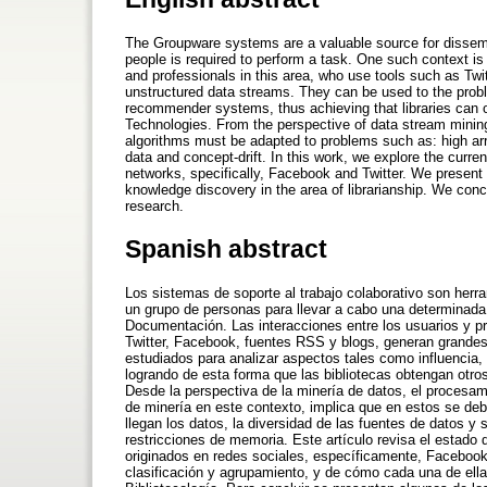
The Groupware systems are a valuable source for dissemina
people is required to perform a task. One such context i
and professionals in this area, who use tools such as Tw
unstructured data streams. They can be used to the probl
recommender systems, thus achieving that libraries can
Technologies. From the perspective of data stream mining
algorithms must be adapted to problems such as: high arr
data and concept-drift. In this work, we explore the curren
networks, specifically, Facebook and Twitter. We present 
knowledge discovery in the area of librarianship. We conc
research.
Spanish abstract
Los sistemas de soporte al trabajo colaborativo son herra
un grupo de personas para llevar a cabo una determinada 
Documentación. Las interacciones entre los usuarios y p
Twitter, Facebook, fuentes RSS y blogs, generan grandes
estudiados para analizar aspectos tales como influencia,
logrando de esta forma que las bibliotecas obtengan otro
Desde la perspectiva de la minería de datos, el procesam
de minería en este contexto, implica que en estos se deb
llegan los datos, la diversidad de las fuentes de datos y s
restricciones de memoria. Este artículo revisa el estado 
originados en redes sociales, específicamente, Facebook 
clasificación y agrupamiento, y de cómo cada una de ella