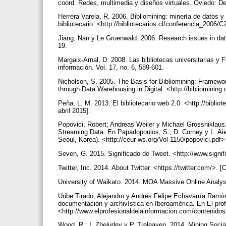
coord. Redes, multimedia y diseños virtuales. Oviedo: D
Herrera Varela, R. 2006. Bibliomining: minería de datos 
bibliotecario. <http://bibliotecarios.cl/conferencia_2006/
Jiang, Nan y Le Gruenwald. 2006. Research issues in dat
19.
Margaix-Arnal, D. 2008. Las bibliotecas universitarias y 
información. Vol. 17, no. 6, 589-601.
Nicholson, S. 2005. The Basis for Bibliomining: Framewo
through Data Warehousing in Digital. <http://bibliomining.
Peña, L. M. 2013. El bibliotecario web 2.0. <http://bibli
abril 2015].
Popovici, Robert; Andreas Weiler y Michael Grossniklaus.
Streaming Data. En Papadopoulos, S.; D. Corney y L. Aie
Seoul, Korea). <http://ceur-ws.org/Vol-1150/popovici.pdf>
Seven, G. 2015. Significado de Tweet. <http://www.signif
Twitter, Inc. 2014. About Twitter. <https://twitter.com/>. [
University of Waikato. 2014. MOA Massive Online Analysi
Uribe Tirado, Alejandro y Andrés Felipe Echavarría Ramí
documentación y archivística en Iberoamérica. En El profe
<http://www.elprofesionaldelainformacion.com/contenidos
Wood, R.; I. Zheludev y P. Treleaven. 2014. Mining Soc