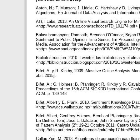
Aston, N.; T. Munson; J. Liddle; G. Hartshaw y D. Livin
Algorithms. En Journal of Data Analysis and Information 
ATξT Labs. 2013. An Online Visual Search Engine for Min
<http://www.research.att.com/techdocs/TD_101174.pdf> [
Balasubramanyan, Ramnath; Brendan O’Connor; Bryan R. 
Sentiment to Public Opinion Time Series. En Proceedings
Media. Association for the Advancement of Artificial Intel
<https://www.aaai.org/ocs/index.php/ICWSM/ICWSM10/pap
BiblioInstruccion. 2010. Tweeter, las bibliotecas y el al
<http://biblioinstruccion.blogspot.com/2010/10/tweeter-la
Bifet, A. y R. Kirkby, 2009. Massive Online Analysis Ma
abril 2015].
Bifet, A.; G. Holmes; B. Pfahringer; R. Kirkby y R. Ga
Proceedings of the 15th ACM SIGKDD International Conf
ACM. p. 139-148.
Bifet, Albert y E. Frank. 2010. Sentiment Knowledge Disc
<http://www.cs.waikato.ac.nz/~ml/publications/2010/Twitte
Bifet, Albert; Geoffrey Holmes; Bernhard Pfahringer y Ri
En Diethe, Tom; José L. Balcázar; John Shawe-Taylor y 
of Pattern Analysis (2º: 19-21 Octubre 2011: Castro Urd
<http://dblp.uni-trier.de/db/journals/jmlr/jmlrp17.html#Bi
Callau Zori, M. 2013. Algoritmos de agrupación para flujo