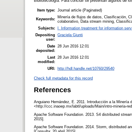
Bibliotecología. Para concluir se presentan algunos de lo
Item type:
Journal article (Paginated)
Minería de flujos de datos, Clasificación, 
Keywords:
colaborativo, Data stream mining, Classifica
Subjects:
I. Information treatment for information ser
Depositing
Graciela Giunti
user:
Date
28 Jun 2016 12:01
deposited:
Last
28 Jun 2016 12:01
modified:
URI:
http://hdl.handle.net/10760/29540
Check full metadata for this record
References
Anguiano Hernández, E. 2011. Introducción a la Minería 
<http://ccc.inaoep.mx/labtl/uploads/Main/intro-mineria-re
Apache Software Foundation. 2013. S4 distributed stream 
2015].
Apache Software Foundation. 2014. Storm, distributed and 
[Consulta: 20 abril 2015].