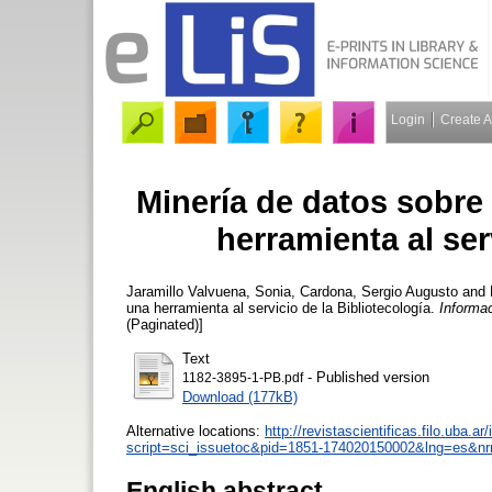
Login
Create 
Minería de datos sobre
herramienta al ser
Jaramillo Valvuena, Sonia
,
Cardona, Sergio Augusto
and
una herramienta al servicio de la Bibliotecología.
Informac
(Paginated)]
Text
- Published version
1182-3895-1-PB.pdf
Download (177kB)
Alternative locations:
http://revistascientificas.filo.uba.
script=sci_issuetoc&pid=1851-174020150002&lng=es&n
English abstract