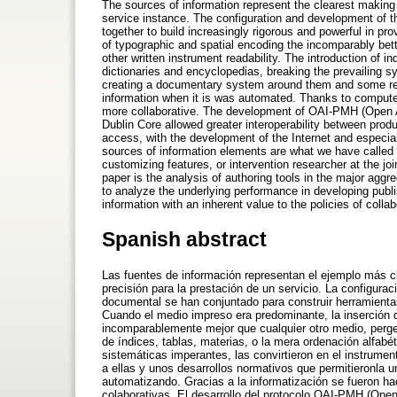
The sources of information represent the clearest making "
service instance. The configuration and development of
together to build increasingly rigorous and powerful in p
of typographic and spatial encoding the incomparably bet
other written instrument readability. The introduction of i
dictionaries and encyclopedias, breaking the prevailing 
creating a documentary system around them and some reg
information when it is was automated. Thanks to comput
more collaborative. The development of OAI-PMH (Open A
Dublin Core allowed greater interoperability between pro
access, with the development of the Internet and especial
sources of information elements are what we have called aut
customizing features, or intervention researcher at the j
paper is the analysis of authoring tools in the major aggr
to analyze the underlying performance in developing publ
information with an inherent value to the policies of colla
Spanish abstract
Las fuentes de información representan el ejemplo más clar
precisión para la prestación de un servicio. La configura
documental se han conjuntado para construir herramienta
Cuando el medio impreso era predominante, la inserción de
incomparablemente mejor que cualquier otro medio, pergeñ
de índices, tablas, materias, o la mera ordenación alfabé
sistemáticas imperantes, las convirtieron en el instrume
a ellas y unos desarrollos normativos que permitieronla u
automatizando. Gracias a la informatización se fueron 
colaborativas. El desarrollo del protocolo OAI-PMH (Open