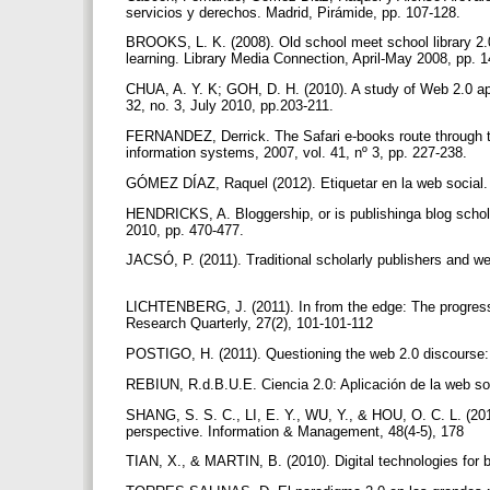
servicios y derechos. Madrid, Pirámide, pp. 107-128.
BROOKS, L. K. (2008). Old school meet school library 2.
learning. Library Media Connection, April-May 2008, pp. 
CHUA, A. Y. K; GOH, D. H. (2010). A study of Web 2.0 app
32, no. 3, July 2010, pp.203-211.
FERNANDEZ, Derrick. The Safari e-books route through the 
information systems, 2007, vol. 41, nº 3, pp. 227-238.
GÓMEZ DÍAZ, Raquel (2012). Etiquetar en la web social.
HENDRICKS, A. Bloggership, or is publishinga blog scholar
2010, pp. 470-477.
JACSÓ, P. (2011). Traditional scholarly publishers and we
LICHTENBERG, J. (2011). In from the edge: The progressiv
Research Quarterly, 27(2), 101-101-112
POSTIGO, H. (2011). Questioning the web 2.0 discourse: 
REBIUN, R.d.B.U.E. Ciencia 2.0: Aplicación de la web soci
SHANG, S. S. C., LI, E. Y., WU, Y., & HOU, O. C. L. (20
perspective. Information & Management, 48(4-5), 178
TIAN, X., & MARTIN, B. (2010). Digital technologies for 