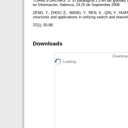
TORRES-SALINAS, D. El paradigma 2.0 en las grandes revi
en Información, Valencia, 24-25 de Septiembre 2008.
ZENG, Y., ZHOU, E., WANG, Y., REN, X., QIN, Y., HUANG
structures and applications in unifying search and reason
37(1), 65-88.
Downloads
Download
Loading...