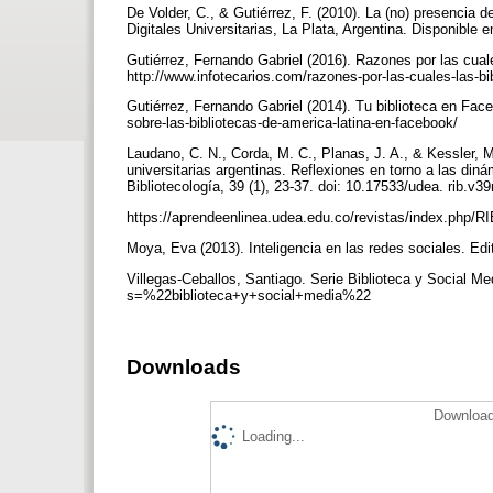
De Volder, C., & Gutiérrez, F. (2010). La (no) presencia d
Digitales Universitarias, La Plata, Argentina. Disponible
Gutiérrez, Fernando Gabriel (2016). Razones por las cuale
http://www.infotecarios.com/razones-por-las-cuales-las-bi
Gutiérrez, Fernando Gabriel (2014). Tu biblioteca en Face
sobre-las-bibliotecas-de-america-latina-en-facebook/
Laudano, C. N., Corda, M. C., Planas, J. A., & Kessler, M
universitarias argentinas. Reflexiones en torno a las di
Bibliotecología, 39 (1), 23-37. doi: 10.17533/udea. rib.v
https://aprendeenlinea.udea.edu.co/revistas/index.php/RI
Moya, Eva (2013). Inteligencia en las redes sociales. Ed
Villegas-Ceballos, Santiago. Serie Biblioteca y Social Me
s=%22biblioteca+y+social+media%22
Downloads
Download
Loading...