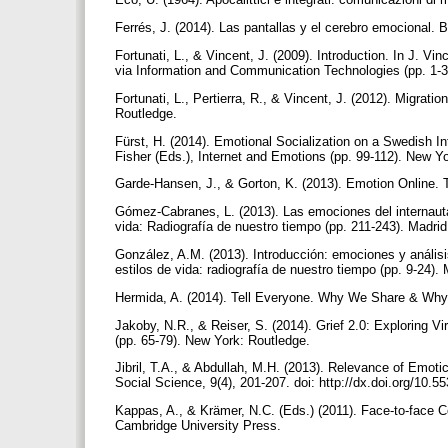
Ferrés, J. (2014). Las pantallas y el cerebro emocional.
Fortunati, L., & Vincent, J. (2009). Introduction. In J. V
via Information and Communication Technologies (pp. 1-3
Fortunati, L., Pertierra, R., & Vincent, J. (2012). Migrat
Routledge.
Fürst, H. (2014). Emotional Socialization on a Swedish I
Fisher (Eds.), Internet and Emotions (pp. 99-112). New Y
Garde-Hansen, J., & Gorton, K. (2013). Emotion Online. T
Gómez-Cabranes, L. (2013). Las emociones del internauta.
vida: Radiografía de nuestro tiempo (pp. 211-243). Madrid
González, A.M. (2013). Introducción: emociones y análisi
estilos de vida: radiografía de nuestro tiempo (pp. 9-24).
Hermida, A. (2014). Tell Everyone. Why We Share & Why
Jakoby, N.R., & Reiser, S. (2014). Grief 2.0: Exploring Vi
(pp. 65-79). New York: Routledge.
Jibril, T.A., & Abdullah, M.H. (2013). Relevance of Emo
Social Science, 9(4), 201-207. doi: http://dx.doi.org/10.
Kappas, A., & Krämer, N.C. (Eds.) (2011). Face-to-face C
Cambridge University Press.