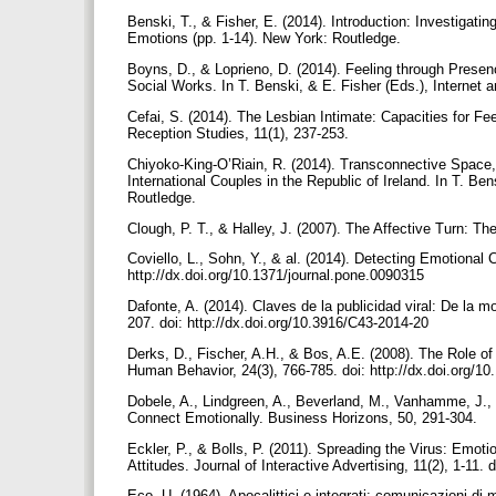
Benski, T., & Fisher, E. (2014). Introduction: Investigatin
Emotions (pp. 1-14). New York: Routledge.
Boyns, D., & Loprieno, D. (2014). Feeling through Presenc
Social Works. In T. Benski, & E. Fisher (Eds.), Internet
Cefai, S. (2014). The Lesbian Intimate: Capacities for Fe
Reception Studies, 11(1), 237-253.
Chiyoko-King-O’Riain, R. (2014). Transconnective Space
International Couples in the Republic of Ireland. In T. Be
Routledge.
Clough, P. T., & Halley, J. (2007). The Affective Turn: T
Coviello, L., Sohn, Y., & al. (2014). Detecting Emotiona
http://­dx.doi.org/10.1371/journal.pone.0090315
Dafonte, A. (2014). Claves de la publicidad viral: De la
207. doi: http://dx.doi.org/10.3916/C43-2014-20
Derks, D., Fischer, A.H., & Bos, A.E. (2008). The Role
Human Behavior, 24(3), 766-785. doi: http://dx.doi.org/10
Dobele, A., Lindgreen, A., Beverland, M., Vanhamme, J.
Connect Emotionally. Business Horizons, 50, 291-304.
Eckler, P., & Bolls, P. (2011). Spreading the Virus: Emoti
Attitudes. Journal of Interactive Advertising, 11(2), 1-11
Eco, U. (1964). Apocalittici e integrati: comunicazioni di