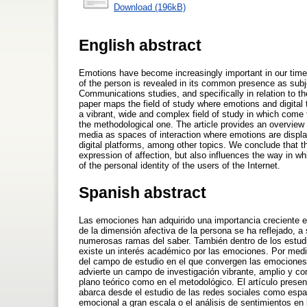
Download (196kB)
English abstract
Emotions have become increasingly important in our time, i
of the person is revealed in its common presence as subj
Communications studies, and specifically in relation to th
paper maps the field of study where emotions and digital 
a vibrant, wide and complex field of study in which come 
the methodological one. The article provides an overview o
media as spaces of interaction where emotions are displa
digital platforms, among other topics. We conclude that 
expression of affection, but also influences the way in wh
of the personal identity of the users of the Internet.
Spanish abstract
Las emociones han adquirido una importancia creciente e
de la dimensión afectiva de la persona se ha reflejado, a
numerosas ramas del saber. También dentro de los estudio
existe un interés académico por las emociones. Por medio
del campo de estudio en el que convergen las emociones y
advierte un campo de investigación vibrante, amplio y com
plano teórico como en el metodológico. El artículo prese
abarca desde el estudio de las redes sociales como espa
emocional a gran escala o el análisis de sentimientos en 