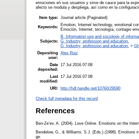
emociones en sus usuarios y sirve de cauce para la expre
afecto se modula y despliega, así como en la configuració
Item type:
Journal article (Paginated)
Emotion, Internet technology, emotional cont
Keywords:
Emoción, Internet, tecnología, contagio emo
B. Information use and sociology of informa
Subjects:
G. Industry, profession and education.
G. Industry, profession and education.
>
GH
Depositing
Alex Ruiz
user:
Date
17 Jul 2016 07:08
deposited:
Last
17 Jul 2016 07:08
modified:
URI:
http://hdl.handle.net/10760/29590
Check full metadata for this record
References
Ben-Ze’ev, A. (2004). Love Online. Emotions on the Inte
Bendelow, G., & Williams, S.J. (Eds.) (1998). Emotions i
ge.