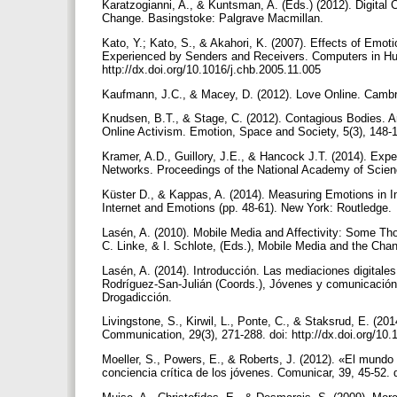
Karatzogianni, A., & Kuntsman, A. (Eds.) (2012). Digital 
Change. Basingstoke: Palgrave Macmillan.
Kato, Y.; Kato, S., & Akahori, K. (2007). Effects of Emo
Experienced by Senders and Receivers. Computers in Hum
http://dx.doi.org/10.1016/j.chb.2005.11.005
Kaufmann, J.C., & Macey, D. (2012). Love Online. Cambr
Knudsen, B.T., & Stage, C. (2012). Contagious Bodies. An
Online Activism. Emotion, Space and Society, 5(3), 148-1
Kramer, A.D., Guillory, J.E., & Hancock J.T. (2014). Ex
Networks. Proceedings of the National Academy of Scienc
Küster D., & Kappas, A. (2014). Measuring Emotions in In
Internet and Emotions (pp. 48-61). New York: Routledge.
Lasén, A. (2010). Mobile Media and Affectivity: Some Thou
C. Linke, & I. Schlote, (Eds.), Mobile Media and the Cha
Lasén, A. (2014). Introducción. Las mediaciones digitales
Ro­dríguez-San-Julián (Coords.), Jóvenes y comunicación.
Drogadicción.
Livingstone, S., Kirwil, L., Ponte, C., & Staksrud, E. (2
Communication, 29(3), 271-288. doi: http://dx.doi.org/10
Moeller, S., Powers, E., & Roberts, J. (2012). «El mundo
conciencia crítica de los jóvenes. Comunicar, 39, 45-52. 