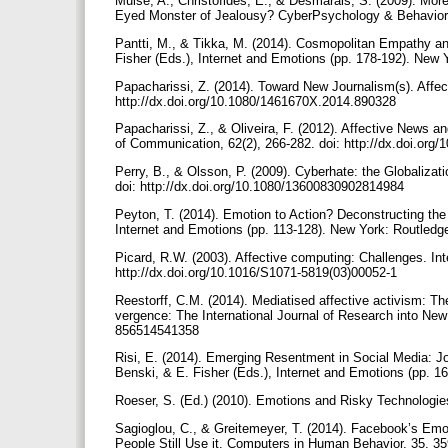
Muise, A., Christofides, E., & Desmarais, S. (2009). Mo
Eyed Monster of Jealousy? CyberPsychology & Behavior, 1
Pantti, M., & Tikka, M. (2014). Cosmopolitan Empathy an
Fisher (Eds.), Internet and Emotions (pp. 178-192). New 
Papacharissi, Z. (2014). Toward New Journalism(s). Affec
http://dx.doi.org/10.1080/1461670X.2014.890328
Papacharissi, Z., & Oliveira, F. (2012). Affective News 
of Communication, 62(2), 266-282. doi: http://dx.doi.­org
Perry, B., & Olsson, P. (2009). Cyberhate: the Globaliza
doi: http://dx.doi.org/10.1080/13600830902814984
Peyton, T. (2014). Emotion to Action? Deconstructing the On
Internet and Emotions (pp. 113-128). New York: Routledg
Picard, R.W. (2003). Affective computing: Challenges. Int
http://dx.doi.org/10.1016/S1071-5819(03)00052-1
Reestorff, C.M. (2014). Mediatised affective activism: 
vergence: The International Journal of Research into New 
856514541358
Risi, E. (2014). Emerging Resentment in Social Media: Jo
Benski, & E. Fisher (Eds.), Internet and Emotions (pp. 
Roeser, S. (Ed.) (2010). Emotions and Risky Technologie
Sagioglou, C., & Greitemeyer, T. (2014). Facebook’s 
People Still Use it. Computers in Human Behavior, 35, 35