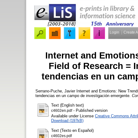
Login
Create 
Internet and Emotion
Field of Research = 
tendencias en un camp
Serrano-Puche, Javier
Internet and Emotions: New Trends
tendencias en un campo de investigación emergente.
Co
Text (English text)
- Published version
c4602en.pdf
Available under License
Creative Commons Attri
Download (197kB)
Text (Texto en Español)
c4602es.pdf