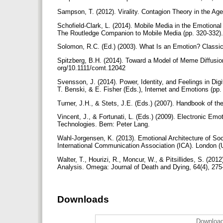
Sampson, T. (2012). Virality. Contagion Theory in the Ag
Schofield-Clark, L. (2014). Mobile Media in the Emotiona
The Routledge Companion to Mobile Media (pp. 320-332)
Solomon, R.C. (Ed.) (2003). What Is an Emotion? Classi
Spitzberg, B.H. (2014). Toward a Model of Meme Diffusion
org/10.1111/comt.12042
Svensson, J. (2014). Power, Identity, and Feelings in Dig
T. Benski, & E. Fisher (Eds.), Internet and Emotions (pp
Turner, J.H., & Stets, J.E. (Eds.) (2007). Handbook of th
Vincent, J., & Fortunati, L. (Eds.) (2009). Electronic E
Technologies. Bern: Peter Lang.
Wahl-Jorgensen, K. (2013). Emotional Architecture of Soc
International Communication Association (ICA). London (
Walter, T., Hourizi, R., Moncur, W., & Pitsillides, S. (
Analysis. Omega: Journal of Death and Dying, 64(4), 27
Downloads
Download