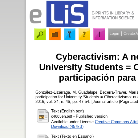
Login
Create 
Cyberactivism: A ne
University Students = 
participación para
González-Lizárraga, M. Guadalupe
,
Becerra-Traver, Marí
participation for University Students = Ciberactivismo: n
2016, vol. 24, n. 46, pp. 47-54. [Journal article (Paginated
Text (English text)
- Published version
c4605en.pdf
Available under License
Creative Commons Attri
Download (457kB)
Text (Texto en Español)