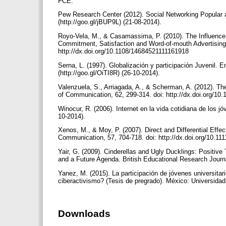
FCE.
Pew Research Center (2012). Social Networking Popular a
(http://goo.gl/jBUP9L) (21-08-2014).
Royo-Vela, M., & Casamassima, P. (2010). The Influence
Commitment, Satisfaction and Word-of-mouth Advertising.
http://dx.doi.org/10.1108/14684521111161918
Serna, L. (1997). Globalización y participación Juvenil.
(http://goo.gl/OiTI8R) (26-10-2014).
Valenzuela, S., Arriagada, A., & Scherman, A. (2012). Th
of Communication, 62, 299-314. doi: http://dx.doi.org/10
Winocur, R. (2006). Internet en la vida cotidiana de los j
10-2014).
Xenos, M., & Moy, P. (2007). Direct and Differential Effec
Communication, 57, 704-718. doi: http://dx.doi.org/10.1
Yair, G. (2009). Cinderellas and Ugly Ducklings: Positive
and a Future Agenda. British Educational Research Journ
Yanez, M. (2015). La participación de jóvenes universitar
ciberactivismo? (Tesis de pregrado). México: Universida
Downloads