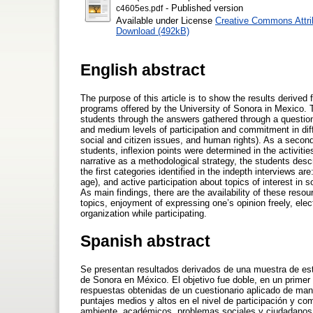
- Published version
c4605es.pdf
Available under License
Creative Commons Attri
Download (492kB)
English abstract
The purpose of this article is to show the results derived
programs offered by the University of Sonora in Mexico. Th
students through the answers gathered through a questionn
and medium levels of participation and commitment in dif
social and citizen issues, and human rights). As a second 
students, inflexion points were determined in the activiti
narrative as a methodological strategy, the students desc
the first categories identified in the indepth interviews ar
age), and active participation about topics of interest in
As main findings, there are the availability of these reso
topics, enjoyment of expressing one’s opinion freely, elec
organization while participating.
Spanish abstract
Se presentan resultados derivados de una muestra de estu
de Sonora en México. El objetivo fue doble, en un primer 
respuestas obtenidas de un cuestionario aplicado de maner
puntajes medios y altos en el nivel de participación y 
ambiente, académicos, problemas sociales y ciudadanos,