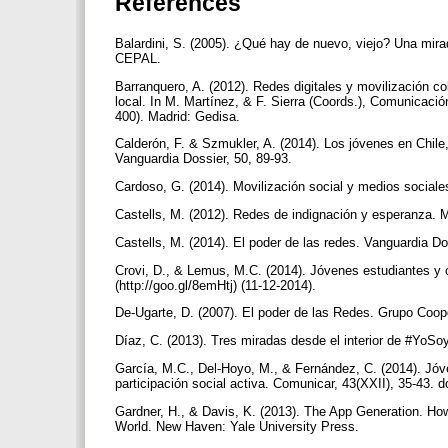
References
Balardini, S. (2005). ¿Qué hay de nuevo, viejo? Una mirad
CEPAL.
Barranquero, A. (2012). Redes digitales y movilización c
local. In M. Martínez, & F. Sierra (Coords.), Comunicaci
400). Madrid: Gedisa.
Calderón, F. & Szmukler, A. (2014). Los jóvenes en Chile
Vanguardia Dossier, 50, 89-93.
Cardoso, G. (2014). Movilización social y medios sociale
Castells, M. (2012). Redes de indignación y esperanza. M
Castells, M. (2014). El poder de las redes. Vanguardia Do
Crovi, D., & Lemus, M.C. (2014). Jóvenes estudiantes y cul
(http://goo.gl/8emHtj) (11-12-2014).
De-Ugarte, D. (2007). El poder de las Redes. Grupo Coope
Díaz, C. (2013). Tres miradas desde el interior de #YoSo
García, M.C., Del-Hoyo, M., & Fernández, C. (2014). Jóv
participación social activa. Comunicar, 43(XXII), 35-43. 
Gardner, H., & Davis, K. (2013). The App Generation. How 
World. New Haven: Yale University Press.