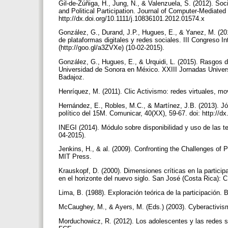
Gil-de-Zúñiga, H., Jung, N., & Valenzuela, S. (2012). So
and Political Participation. Journal of Computer-Mediate
http://dx.doi.org/10.1111/j.10836101.2012.01574.x
González, G., Durand, J.P., Hugues, E., & Yanez, M. (201
de plataformas digitales y redes sociales. III Congreso I
(http://goo.gl/a3ZVXe) (10-02-2015).
González, G., Hugues, E., & Urquidi, L. (2015). Rasgos de
Universidad de Sonora en México. XXIII Jornadas Univers
Badajoz.
Henríquez, M. (2011). Clic Activismo: redes virtuales, mo
Hernández, E., Robles, M.C., & Martínez, J.B. (2013). Jó
político del 15M. Comunicar, 40(XX), 59-67. doi: http://
INEGI (2014). Módulo sobre disponibilidad y uso de las te
04-2015).
Jenkins, H., & al. (2009). Confronting the Challenges of 
MIT Press.
Krauskopf, D. (2000). Dimensiones críticas en la participa
en el horizonte del nuevo siglo. San José (Costa Rica)
Lima, B. (1988). Exploración teórica de la participación
McCaughey, M., & Ayers, M. (Eds.) (2003). Cyberactivis
Morduchowicz, R. (2012). Los adolescentes y las redes soc