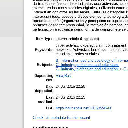
de tres casos únicos de estudiantes ciberactivistas, se d
jóvenes en las redes sociales digitales, utilizando como 
interactúan con otros en las redes. Entre las categorías i
interacción (uso, acceso y disposición de la tecnología d
temas de interés (organización y percepción de logros al
recursos desde temprana edad, la motivación personal en 
participación electrónica como forma de comprometerse con
Item type:
Journal article (Paginated)
cyber activist, cyberactivism, commitment, di
Keywords:
networks. Activista cibernético, ciberactivis
estudiantil, redes sociales
B. Information use and sociology of informa
Subjects:
G. Industry, profession and education.
G. Industry, profession and education.
>
GH
Depositing
Alex Ruiz
user:
Date
24 Jul 2016 22:25
deposited:
Last
24 Jul 2016 22:25
modified:
URI:
http://hdl.handle.net/10760/29593
Check full metadata for this record