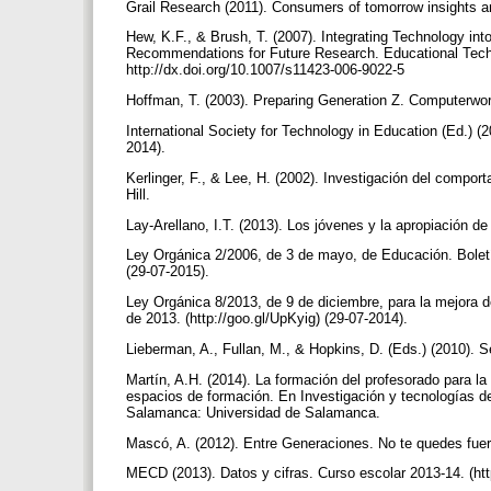
Grail Research (2011). Consumers of tomorrow insights a
Hew, K.F., & Brush, T. (2007). Integrating Technology i
Recommendations for Future Research. Educational Tech
http://dx.doi.org/10.1007/s11423-006-9022-5
Hoffman, T. (2003). Preparing Generation Z. Computerworld
International Society for Technology in Education (Ed.) (2
2014).
Kerlinger, F., & Lee, H. (2002). Investigación del comp
Hill.
Lay-Arellano, I.T. (2013). Los jóvenes y la apropiación de
Ley Orgánica 2/2006, de 3 de mayo, de Educación. Boletí
(29-07-2015).
Ley Orgánica 8/2013, de 9 de diciembre, para la mejora de
de 2013. (http://goo.gl/UpKyig) (29-07-2014).
Lieberman, A., Fullan, M., & Hopkins, D. (Eds.) (2010). 
Martín, A.H. (2014). La formación del profesorado para la
espacios de formación. En Investigación y tecnologías de
Salamanca: Universidad de Salamanca.
Mascó, A. (2012). Entre Generaciones. No te quedes fuer
MECD (2013). Datos y cifras. Curso escolar 2013-14. (htt