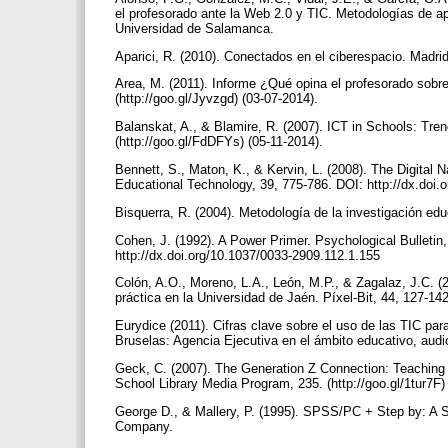
el profesorado ante la Web 2.0 y TIC. Metodologías de ap
Universidad de Salamanca.
Aparici, R. (2010). Conectados en el ciberespacio. Madr
Area, M. (2011). Informe ¿Qué opina el profesorado sob
(http://goo.gl/Jyvzgd) (03-07-2014).
Balanskat, A., & Blamire, R. (2007). ICT in Schools: Tre
(http://goo.gl/FdDFYs) (05-11-2014).
Bennett, S., Maton, K., & Kervin, L. (2008). The Digital N
Educational Technology, 39, 775-786. DOI: http://dx.doi.
Bisquerra, R. (2004). Metodología de la investigación ed
Cohen, J. (1992). A Power Primer. Psychological Bulletin,
http://dx.doi.org/10.1037/0033-2909.112.1.155
Colón, A.O., Moreno, L.A., León, M.P., & Zagalaz, J.C. (
práctica en la Universidad de Jaén. Píxel-Bit, 44, 127-14
Eurydice (2011). Cifras clave sobre el uso de las TIC par
Bruselas: Agencia Ejecutiva en el ámbito educativo, audio
Geck, C. (2007). The Generation Z Connection: Teaching 
School Library Media Program, 235. (http://goo.gl/1tur7F)
George D., & Mallery, P. (1995). SPSS/PC + Step by: A 
Company.