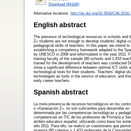
Download (841kB)
Alternative locations:
http://dx.doi.org/10.3916/C46-2016-
English abstract
The presence of technological resources in schools and 
Z» students are not enough to develop students' digital 
pedagogical skills of teachers. In this paper, we intend t
establishing a competency framework adapted to the Span
by UNESCO in 2008 and reformulated in the year 2011. For
training faculty of the sample (80 schools and 1,433 teac
trained for the development of teachers was conducted Dig
show a significant difference between optimal ICT skills an
technological tools for their students. Teachers’ digital s
technologies as tools in the service of education, and thi
early career teachers.
Spanish abstract
La mera presencia de recursos tecnológicos en los centr
o «Generación Z», no son suficientes para desarrollar en
determinada por las competencias tecnológicas y pedagógi
competencias en TIC de los profesores de Primaria y Se
ámbito educativo español, utilizando como base los est
año 2011. Para ello, se realizó un cuestionario que permit
muestra (80 colegios y 1.433 profesores de la Comunidad 