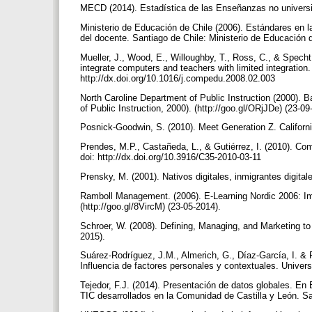
MECD (2014). Estadística de las Enseñanzas no universit
Ministerio de Educación de Chile (2006). Estándares en la
del docente. Santiago de Chile: Ministerio de Educación d
Mueller, J., Wood, E., Willoughby, T., Ross, C., & Specht,
integrate computers and teachers with limited integration
http://dx.doi.org/10.1016/j.compedu.2008.02.003
North Caroline Department of Public Instruction (2000).
of Public Instruction, 2000). (http://goo.gl/ORjJDe) (23-0
Posnick-Goodwin, S. (2010). Meet Generation Z. Californi
Prendes, M.P., Castañeda, L., & Gutiérrez, I. (2010). Co
doi: http://dx.doi.org/10.3916/C35-2010-03-11
Prensky, M. (2001). Nativos digitales, inmigrantes digital
Ramboll Management. (2006). E-Learning Nordic 2006: I
(http://goo.gl/8VircM) (23-05-2014).
Schroer, W. (2008). Defining, Managing, and Marketing to 
2015).
Suárez-Rodríguez, J.M., Almerich, G., Díaz-García, I. &
Influencia de factores personales y contextuales. Univers
Tejedor, F.J. (2014). Presentación de datos globales. En
TIC desarrollados en la Comunidad de Castilla y León. 