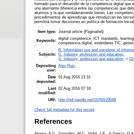
formado para el desarrollo de la competencia digital que
una alarmante diferencia entre las competencias que debie
alumnos y la que verdaderamente tienen. Las competencia
procedimientos de aprendizaje que introduzcan las tecnol
permitirá tomar decisiones en política de formación inicial
Item type:
Journal article (Paginated)
digital competence, ICT standards, learning
Keywords:
competencia digital, estándares TIC, gestió
B. Information use and sociology of informa
Subjects:
G. Industry, profession and education.
G. Industry, profession and education.
>
GH
Depositing
Alex Ruiz
user:
Date
01 Aug 2016 13:31
deposited:
Last
02 Aug 2016 07:18
modified:
URI:
http://hdl.handle.net/10760/29598
Check full metadata for this record
References
Alonso, F.G., González, M.C., Vidal, J.E., & García, O.A.