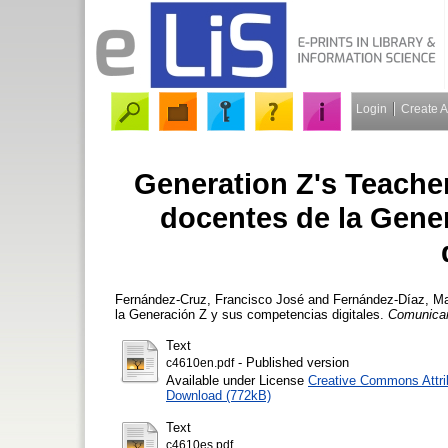
Login
Create 
Generation Z's Teachers
docentes de la Gene
Fernández-Cruz, Francisco José
and
Fernández-Díaz, Ma
la Generación Z y sus competencias digitales.
Comunica
Text
- Published version
c4610en.pdf
Available under License
Creative Commons Attri
Download (772kB)
Text
c4610es.pdf