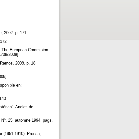
pe, 2002. p. 171
. 172
s y The European Commision
05/09/2009]
y Ramos, 2008. p. 18
2009]
sponible en:
. 140
stórica”. Anales de
. Nº. 25, automne 1994, pags.
ler (1851-1910). Prensa,