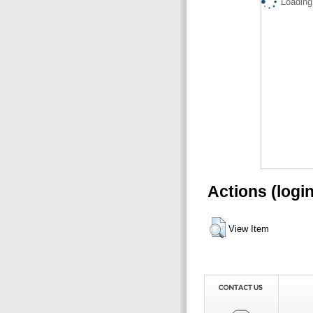
Loading.
Actions (logi
View Item