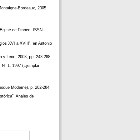
 Montaigne-Bordeaux, 2005.
l´Eglise de France. ISSN
glos XVI a XVIII”, en Antonio
lla y León, 2003, pp. 243-288
, Nº 1, 1997 (Ejemplar
Epoque Moderne), p. 282-284
stórica”. Anales de