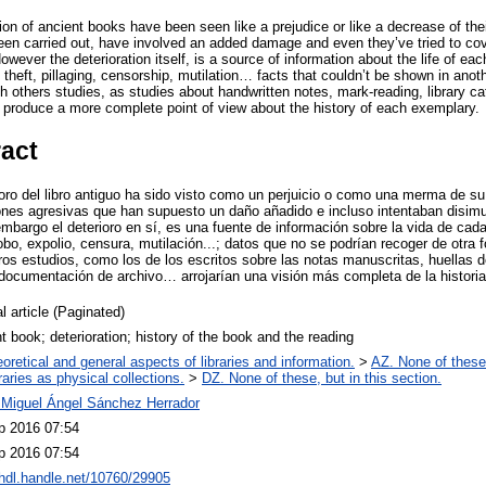
tion of ancient books have been seen like a prejudice or like a decrease of thei
een carried out, have involved an added damage and even they’ve tried to cove
wever the deterioration itself, is a source of information about the life of eac
theft, pillaging, censorship, mutilation… facts that couldn’t be shown in anoth
h others studies, as studies about handwritten notes, mark-reading, library ca
produce a more complete point of view about the history of each exemplary.
ract
ioro del libro antiguo ha sido visto como un perjuicio o como una merma de s
ones agresivas que han supuesto un daño añadido e incluso intentaban disimula
mbargo el deterioro en sí, es una fuente de información sobre la vida de cada 
obo, expolio, censura, mutilación...; datos que no se podrían recoger de otr
ros estudios, como los de los escritos sobre las notas manuscritas, huellas d
 documentación de archivo… arrojarían una visión más completa de la historia
l article (Paginated)
t book; deterioration; history of the book and the reading
oretical and general aspects of libraries and information.
>
AZ. None of these,
raries as physical collections.
>
DZ. None of these, but in this section.
 Miguel Ángel Sánchez Herrador
p 2016 07:54
p 2016 07:54
/hdl.handle.net/10760/29905