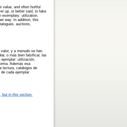
r value, and often hurtful
r up, or better said, to fake
h exemplary: utilization,
er way. In addition, this
talogues, auctions,
u valor, y a menudo se han
r, o más bien falsificar, las
ejemplar: utilización,
a forma. Además esa
e lectura, catálogos de
 de cada ejemplar.
 but in this section.