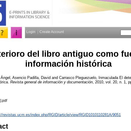
Login
Create Account
terioro del libro antiguo como fu
información histórica
 Ángel
,
Asencio Padilla, David
and
Carrasco Pleguezuelo, Inmaculada
El dete
tórica.
Revista general de información y documentación
, 2010, vol. 20, n. 1, p
].pdf
://revistas.ucm.es/index.php/RGID/article/view/RGID1010110281A/9051
act