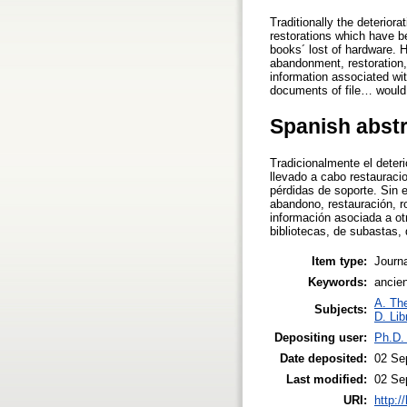
Traditionally the deteriora
restorations which have b
books´ lost of hardware. Ho
abandonment, restoration, 
information associated wit
documents of file… would 
Spanish abst
Tradicionalmente el deter
llevado a cabo restauraci
pérdidas de soporte. Sin e
abandono, restauración, r
información asociada a ot
bibliotecas, de subastas,
Item type:
Journa
Keywords:
ancien
A. The
Subjects:
D. Lib
Depositing user:
Ph.D.
Date deposited:
02 Se
Last modified:
02 Se
URI:
http:/