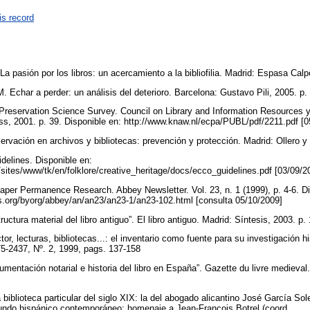
is record
a pasión por los libros: un acercamiento a la bibliofilia. Madrid: Espasa Cal
. Echar a perder: un análisis del deterioro. Barcelona: Gustavo Pili, 2005. p
. Preservation Science Survey. Council on Library and Information Resource
s, 2001. p. 39. Disponible en: http://www.knaw.nl/ecpa/PUBL/pdf/2211.pdf [
ervación en archivos y bibliotecas: prevención y protección. Madrid: Ollero 
delines. Disponible en:
t/sites/www/tk/en/folklore/creative_heritage/docs/ecco_guidelines.pdf [03/09/
er Permanence Research. Abbey Newsletter. Vol. 23, n. 1 (1999), p. 4-6. Di
us.org/byorg/abbey/an/an23/an23-1/an23-102.html [consulta 05/10/2009]
uctura material del libro antiguo”. El libro antiguo. Madrid: Síntesis, 2003. p
or, lecturas, bibliotecas...: el inventario como fuente para su investigación hi
-2437, Nº. 2, 1999, pags. 137-158
mentación notarial e historia del libro en España”. Gazette du livre medieval
 biblioteca particular del siglo XIX: la del abogado alicantino José García So
mundo hispánico contemporáneo: homenaje a Jean-François Botrel (coord.