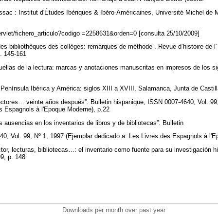
sac : Institut d'Études Ibériques & Ibéro-Américaines, Université Michel de
s/servlet/fichero_articulo?codigo =2258631&orden=0 [consulta 25/10/2009]
n des bibliothèques des collèges: remarques de méthode”. Revue d’histoire de 
p. 145-161
huellas de la lectura: marcas y anotaciones manuscritas en impresos de los si
la Península Ibérica y América: siglos XIII a XVIII, Salamanca, Junta de Casti
lectores… veinte años después”. Bulletin hispanique, ISSN 0007-4640, Vol. 99
es Espagnols à l'Epoque Moderne), p.22
s ausencias en los inventarios de libros y de bibliotecas”. Bulletin
0, Vol. 99, Nº 1, 1997 (Ejemplar dedicado a: Les Livres des Espagnols à l'
or, lecturas, bibliotecas…: el inventario como fuente para su investigación hi
9, p. 148
Downloads per month over past year