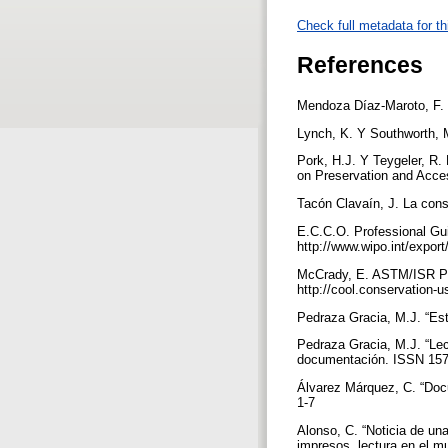
Check full metadata for th
References
Mendoza Díaz-Maroto, F. L
Lynch, K. Y Southworth, M
Pork, H.J. Y Teygeler, R
on Preservation and Acces
Tacón Clavaín, J. La cons
E.C.C.O. Professional Gui
http://www.wipo.int/expor
McCrady, E. ASTM/ISR Pap
http://cool.conservation-
Pedraza Gracia, M.J. “Estr
Pedraza Gracia, M.J. “Lect
documentación. ISSN 1575
Álvarez Márquez, C. “Docu
1-7
Alonso, C. “Noticia de una
impresos, lectura en el 