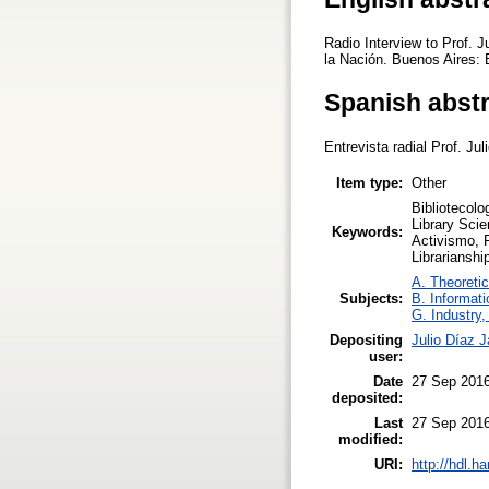
Radio Interview to Prof. J
la Nación. Buenos Aires:
Spanish abst
Entrevista radial Prof. J
Item type:
Other
Bibliotecolo
Library Scie
Keywords:
Activismo, 
Librarianshi
A. Theoretic
Subjects:
B. Informati
G. Industry,
Depositing
Julio Díaz J
user:
Date
27 Sep 2016
deposited:
Last
27 Sep 2016
modified:
URI:
http://hdl.h