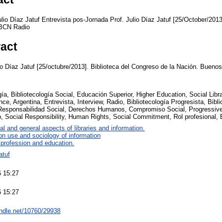
ulio Díaz Jatuf Entrevista pos-Jornada Prof. Julio Díaz Jatuf [25/October/201
 BCN Radio
ract
ulio Díaz Jatuf [25/octubre/2013]. Biblioteca del Congreso de la Nación. Buen
gía, Bibliotecología Social, Educación Superior, Higher Education, Social Libra
nce, Argentina, Entrevista, Interview, Radio, Bibliotecología Progresista, Bibli
Responsabilidad Social, Derechos Humanos, Compromiso Social, Progressive L
p, Social Responsibility, Human Rights, Social Commitment, Rol profesional, 
al and general aspects of libraries and information.
on use and sociology of information
 profession and education.
atuf
 15:27
 15:27
andle.net/10760/29938