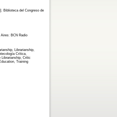
3]. Biblioteca del Congreso de
os Aires: BCN Radio
rianship, Librarianship,
otecología Crítica,
ibrarianship, Critic
Education, Training