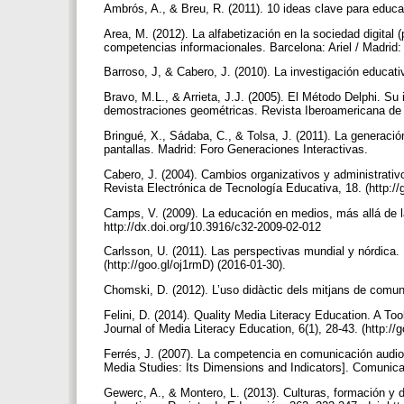
Ambrós, A., & Breu, R. (2011). 10 ideas clave para educ
Area, M. (2012). La alfabetización en la sociedad digital (p
competencias informacionales. Barcelona: Ariel / Madrid
Barroso, J, & Cabero, J. (2010). La investigación educati
Bravo, M.L., & Arrieta, J.J. (2005). El Método Delphi. S
demostraciones geométricas. Revista Iberoamericana de 
Bringué, X., Sádaba, C., & Tolsa, J. (2011). La generaci
pantallas. Madrid: Foro Generaciones Interactivas.
Cabero, J. (2004). Cambios organizativos y administrativ
Revista Electrónica de Tecnología Educativa, 18. (http:/
Camps, V. (2009). La educación en medios, más allá de l
http://dx.doi.org/10.3916/c32-2009-02-012
Carlsson, U. (2011). Las perspectivas mundial y nórdica. 
(http://goo.gl/oj1rmD) (2016-01-30).
Chomski, D. (2012). L’uso didàctic dels mitjans de comuni
Felini, D. (2014). Quality Media Literacy Education. A To
Journal of Media Literacy Education, 6(1), 28-43. (http:/
Ferrés, J. (2007). La competencia en comunicación audio
Media Studies: Its Dimensions and Indicators]. Comunicar
Gewerc, A., & Montero, L. (2013). Culturas, formación y de