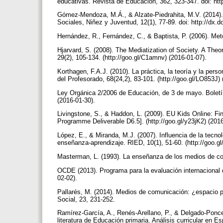
educativas. Revista de Educación, 362, 323-347. doi: ht
Gómez-Mendoza, M.Á., & Alzate-Piedrahita, M.V. (2014).
Sociales, Niñez y Juventud, 12(1), 77-89. doi: http://dx
Hernández, R., Fernández, C., & Baptista, P. (2006). Met
Hjarvard, S. (2008). The Mediatization of Society. A The
29(2), 105-134. (http://goo.gl/C1amnv) (2016-01-07).
Korthagen, F.A.J. (2010). La práctica, la teoría y la pers
del Profesorado, 68(24,2), 83-101. (http://goo.gl/LO853J)
Ley Orgánica 2/2006 de Educación, de 3 de mayo. Boletín
(2016-01-30).
Livingstone, S., & Haddon, L. (2009). EU Kids Online: Fi
Programme Deliverable D6.5]. (http://goo.gl/y23jK2) (201
López, E., & Miranda, M.J. (2007). Influencia de la tecnol
enseñanza-aprendizaje. RIED, 10(1), 51-60. (http://goo.g
Masterman, L. (1993). La enseñanza de los medios de co
OCDE (2013). Programa para la evaluación internacional d
02-02).
Pallarés, M. (2014). Medios de comunicación: ¿espacio p
Social, 23, 231-252.
Ramírez-García, A., Renés-Arellano, P., & Delgado-Ponce
literatura de Educación primaria. Análisis curricular en E