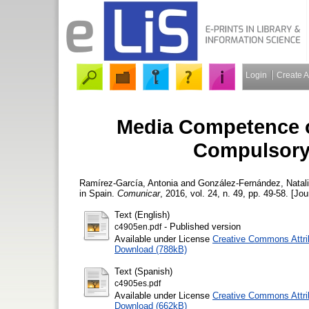
Login
Create 
Media Competence o
Compulsory 
Ramírez-García, Antonia
and
González-Fernández, Natal
in Spain.
Comunicar
, 2016, vol. 24, n. 49, pp. 49-58. [Jou
Text (English)
- Published version
c4905en.pdf
Available under License
Creative Commons Attri
Download (788kB)
Text (Spanish)
c4905es.pdf
Available under License
Creative Commons Attri
Download (662kB)