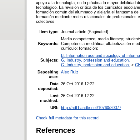
apoyo a la tecnología, en la práctica la mayor debilidad d
tecnológico. La revisión crítica de los currículos escolar
formación común del alumnado y alejaría el fantasma de u
formación mediante redes relacionales de profesionales
colectivos.
Item type:
Journal article (Paginated)
Media competence; media literacy; students;
Keywords:
Competencia mediática; alfabetización medi
currículo; formación;
B. Information use and sociology of informa
Subjects:
G. Industry, profession and education.
G. Industry, profession and education.
>
GH
Depositing
Alex Ruiz
user:
Date
26 Oct 2016 12:22
deposited:
Last
26 Oct 2016 12:22
modified:
URI:
http://hdl.handle.net/10760/30077
Check full metadata for this record
References