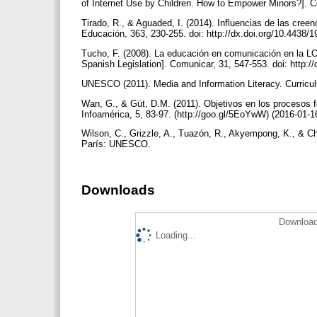
of Internet Use by Children. How to Empower Minors?]. Co
Tirado, R., & Aguaded, I. (2014). Influencias de las creen
Educación, 363, 230-255. doi: http://dx.doi.org/10.443
Tucho, F. (2008). La educación en comunicación en la L
Spanish Legislation]. Comunicar, 31, 547-553. doi: http:
UNESCO (2011). Media and Information Literacy. Curriculu
Wan, G., & Güt, D.M. (2011). Objetivos en los procesos 
Infoamérica, 5, 83-97. (http://goo.gl/5EoYwW) (2016-01-1
Wilson, C., Grizzle, A., Tuazón, R., Akyempong, K., & Ch
París: UNESCO.
Downloads
Download
Loading...