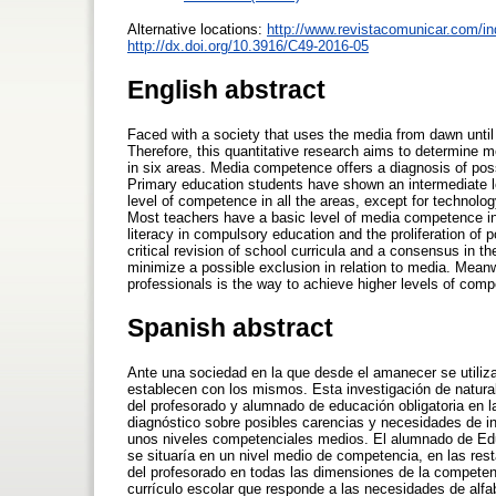
Alternative locations:
http://www.revistacomunicar.com/i
http://dx.doi.org/10.3916/C49-2016-05
English abstract
Faced with a society that uses the media from dawn until 
Therefore, this quantitative research aims to determine
in six areas. Media competence offers a diagnosis of pos
Primary education students have shown an intermediate 
level of competence in all the areas, except for technolo
Most teachers have a basic level of media competence in
literacy in compulsory education and the proliferation of p
critical revision of school curricula and a consensus in t
minimize a possible exclusion in relation to media. Meanw
professionals is the way to achieve higher levels of comp
Spanish abstract
Ante una sociedad en la que desde el amanecer se utiliza
establecen con los mismos. Esta investigación de natura
del profesorado y alumnado de educación obligatoria en l
diagnóstico sobre posibles carencias y necesidades de 
unos niveles competenciales medios. El alumnado de Edu
se situaría en un nivel medio de competencia, en las rest
del profesorado en todas las dimensiones de la competenc
currículo escolar que responde a las necesidades de alfab