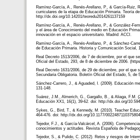
Ramírez-García, A., Renés-Arellano, P., & García-Ruiz, R
curriculares de la etapa de Educación Primaria. Teoría de
http://dx.doi.org/10.14201/teoredu2014261137159
Ramírez-García, A., Renés-Arellano, P., & González-Ferná
y el área de Conocimiento del medio en Educación Primari
innovación en el espacio universitario. Madrid: ACCI.
Ramírez-García, A., Renés-Arellano, P., & Sánchez-Carrer
de Educación Primaria. Historia y Comunicación Social, 1
Real Decreto 1513/2006, de 7 de diciembre, por el que 
Oficial del Estado, 293, de 8 de diciembre de 2006. (http
Real Decreto 1631/2006, de 29 de diciembre, por el que
Secundaria Obligatoria. Boletín Oficial del Estado, 5, de 
Sánchez-Carrero, J., & Aguaded, I. (2009). Educación med
131-148.
Suárez, J.M., Almerich, G., Gargallo, B., & Aliaga, F.M.
Educación XX1, 16(1), 39-62. doi: http://dx.doi.org/10.
Sykes, G., Bird, T., & Kennedy, M. (2010). Teacher Educ
464-476. doi: http://dx.doi.org/10.1177/002248711037580
Tejedor, F.J., & García-Valcárcel, A. (2006). Competencia
conocimientos y actitudes. Revista Española de Pedagog
Tejedor, S., & Pulido, C. (2012). Retos y riesgos de In