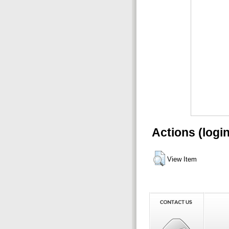
Actions (logi
View Item