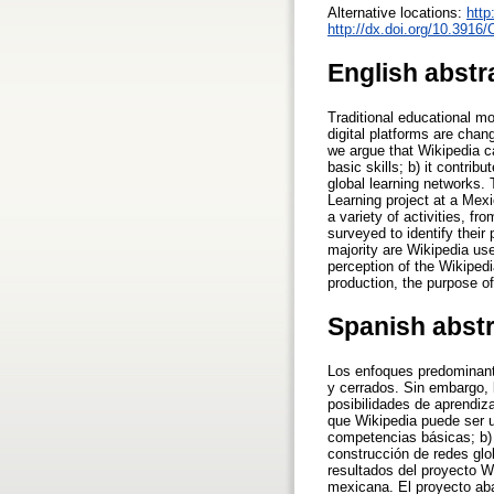
Alternative locations:
htt
http://dx.doi.org/10.3916
English abstr
Traditional educational mo
digital platforms are chan
we argue that Wikipedia c
basic skills; b) it contrib
global learning networks. 
Learning project at a Mexi
a variety of activities, f
surveyed to identify their
majority are Wikipedia use
perception of the Wikiped
production, the purpose of
Spanish abst
Los enfoques predominante
y cerrados. Sin embargo, 
posibilidades de aprendiz
que Wikipedia puede ser u
competencias básicas; b) c
construcción de redes glo
resultados del proyecto W
mexicana. El proyecto aba