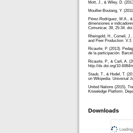
Mott, J., & Wiley, D. (20
Moullier-Boutang, Y. (201
Pérez-Rodríguez, M.A., & 
dimensiones e indicadore
Comunicar, 39, 25-34. doi
Rheingold, H., Corneli, J
and Peer Production. V.3.
Ricaurte, P. (2013). Peda
de la participación. Barc
Ricaurte, P., & Carli, A. 
http://dx.doi.org/10.6084
Staub, T., & Hodel, T. (20
on Wikipedia. Universal J
United Nations (2015). T
Knowledge Platform. Depar
Downloads
Loading.