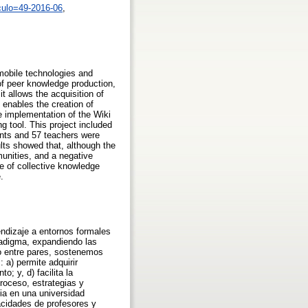
culo=49-2016-06
,
 mobile technologies and
 of peer knowledge production,
 allows the acquisition of
t enables the creation of
he implementation of the Wiki
g tool. This project included
dents and 57 teachers were
ults showed that, although the
munities, and a negative
e of collective knowledge
.
endizaje a entornos formales
radigma, expandiendo las
to entre pares, sostenemos
 a) permite adquirir
; y, d) facilita la
roceso, estrategias y
ia en una universidad
acidades de profesores y