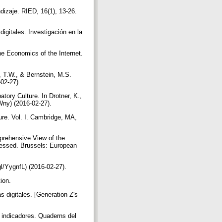
izaje. RIED, 16(1), 13-26.
igitales. Investigación en la
he Economics of the Internet.
e, T.W., & Bernstein, M.S.
-02-27).
ory Culture. In Drotner, K.,
mWny) (2016-02-27).
ure. Vol. I. Cambridge, MA,
mprehensive View of the
sessed. Brussels: European
gl/YygnfL) (2016-02-27).
tion.
 digitales. [Generation Z's
 indicadores. Quaderns del