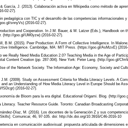
 García, J. (2013). Colaboración activa en Wikipedia como método de aprend
016-02-27).
ón pedagógica con TIC y el desarrollo de las competencias informacionales y d
/goo.gl/snnyVs) (2016-02-27).
Production and Cooperation. In J.M. Bauer, & M. Latzer (Eds.), Handbook on t
. (http://goo.gl/UM0yzw) (2016-02-27).
ill, B.M. (2015). Peer Production: A Form of Collective Intelligence. In Malon
ctive Intelligence. Cambridge, MA: MIT Press. (https://goo.gl/AsMzxE) (2016
 we Really Need Media Education 2.0? Teaching Media in the Age of Participat
gital Content Creation (pp. 287-304). New York: Peter Lang. (http://goo.gl/Cf
Rise of the Network Society. The Information Age: Economy, Society and Cult
, J.M. (2009). Study on Assessment Criteria for Media Literacy Levels. A Co
y and an Understanding of How Media Literacy Level in Europe Should be As
l/fSDcgr) (2016-02-27).
xonomía de Bloom para la era digital. Educational Origami. Blog. (http://goo.
a Literacy. Teacher Resource Guide. Toronto: Canadian Broadcasting Corpora
nández-Díaz, M. (2016). Los docentes de la Generación Z y sus competencias
 Skills]. Comunicar, 46, 97-105. doi: http://dx.doi.org/10.3916/C46-2016-10
petencia en comunicación audiovisual: propuesta articulada de dimensiones e