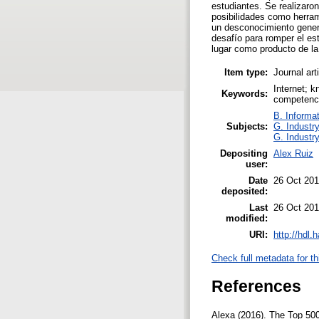
estudiantes. Se realizaro
posibilidades como herram
un desconocimiento gener
desafío para romper el est
lugar como producto de la 
Item type:
Journal art
Internet; k
Keywords:
competenci
B. Informa
Subjects:
G. Industry
G. Industry
Depositing
Alex Ruiz
user:
Date
26 Oct 201
deposited:
Last
26 Oct 201
modified:
URI:
http://hdl
Check full metadata for th
References
Alexa (2016). The Top 500