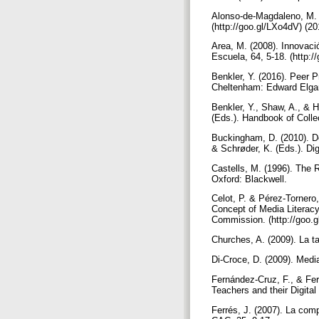
Alonso-de-Magdaleno, M. &
(http://goo.gl/LXo4dV) (2
Area, M. (2008). Innovaci
Escuela, 64, 5-18. (http:/
Benkler, Y. (2016). Peer 
Cheltenham: Edward Elgar
Benkler, Y., Shaw, A., & H
(Eds.). Handbook of Colle
Buckingham, D. (2010). Do
& Schrøder, K. (Eds.). Di
Castells, M. (1996). The 
Oxford: Blackwell.
Celot, P. & Pérez-Tornero
Concept of Media Literac
Commission. (http://goo.g
Churches, A. (2009). La ta
Di-Croce, D. (2009). Medi
Fernández-Cruz, F., & Fer
Teachers and their Digital
Ferrés, J. (2007). La com