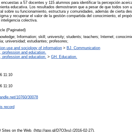
n encuestas a 57 docentes y 115 alumnos para identificar la percepción acerc
ienta educativa. Los resultados demostraron que a pesar de que todos son u
al sobre su funcionamiento, estructura y comunidades, además de cierta des
igma y recuperar el valor de la gestión compartida del conocimiento, el propó
inteligencia colectiva.
icle (Paginated)
nowledge; Information; skill; university; students; teachers; Internet; conocimi
a; universidad; estudiantes; profesores;
tion use and sociology of information
>
BJ. Communication
, profession and education.
, profession and education.
>
GH. Education.
6 11:10
6 11:10
.handle.net/10760/30078
is record
 Sites on the Web. (http://goo.gl/D7O3vu) (2016-02-27).