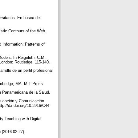
rsitarios. En busca del
stic Contours of the Web.
Information: Patterns of
odels. In Reigeluth, C.M.
 London: Routledge, 115-140.
rollo de un perfil profesional
ambridge, MA: MIT Press.
ión Panamericana de la Salud.
Educación y Comunicación
tp://dx.doi.org/10.3916/C44-
ty Teaching with Digital
) (2016-02-27).