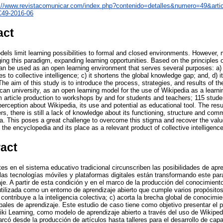
p://www.revistacomunicar.com/index.php?contenido=detalles&numero=49&arti
/C49-2016-06
act
dels limit learning possibilities to formal and closed environments. However,
ging this paradigm, expanding learning opportunities. Based on the principles
an be used as an open learning environment that serves several purposes: a) it
utes to collective intelligence; c) it shortens the global knowledge gap; and, d) i
The aim of this study is to introduce the process, strategies, and results of t
can university, as an open learning model for the use of Wikipedia as a learnin
rom article production to workshops by and for students and teachers; 115 stu
 perception about Wikipedia, its use and potential as educational tool. The res
rs, there is still a lack of knowledge about its functioning, structure and com
ia. This poses a great challenge to overcome this stigma and recover the valu
 the encyclopedia and its place as a relevant product of collective intelligence
ract
s en el sistema educativo tradicional circunscriben las posibilidades de apr
las tecnologías móviles y plataformas digitales están transformando este pa
aje. A partir de esta condición y en el marco de la producción del conocimien
tilizada como un entorno de aprendizaje abierto que cumple varios propósitos:
ontribuye a la inteligencia colectiva; c) acorta la brecha global de conocimiento
bales de aprendizaje. Este estudio de caso tiene como objetivo presentar el p
iki Learning, como modelo de aprendizaje abierto a través del uso de Wikiped
rcó desde la producción de artículos hasta talleres para el desarrollo de cap