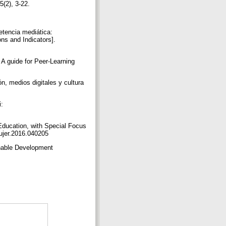
5(2), 3-22.
etencia mediática:
s and Indicators].
 A guide for Peer-Learning
n, medios digitales y cultura
i:
 Education, with Special Focus
9/ujer.2016.040205
inable Development
.