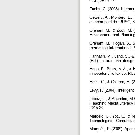
CAC, 25, 9-17.
Fuchs, C. (2008). Interne
Gewerc, A., Montero, L., P
eslabón perdido. RUSC, 8(
Graham, M., & Zook, M. (
Environment and Planning
Graham, M., Hogan, B., S
Increasing Informational 
Hannafin, M., Land, S., &
(Ed.). Instructional-desi
Hepp, P., Prats, M.A., & H
innovador y reflexivo. RUS
Hess, C., & Ostrom, E. (
Lévy, P. (2004). Intelige
López, L., & Aguaded, M.C
[Teaching Media Literacy 
2015-20
Marcelo, C., Yot., C., & M
Technologies]. Comunicar,
Marquès, P. (2009). Aport