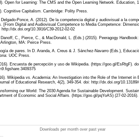
13). Open for Learning: The CMS and the Open Learning Network. Education, 1
1). Cognitive Capitalism. Cambridge: Polity Press.
Delgado-Ponce, A. (2012). De la competencia digital y audiovisual a la comp
s. [From Digital and Audiovisual Competence to Media Competence: Dimension
: http://dx.doi.org/10.3916/C39-2012-02-02
., Danoff, C., Pierce, C., & MacDonald, L. (Eds.) (2015). Peeragogy Handbook:
 Arlington, MA: Peirce Press.
gogía de pares. In D. Aranda, A. Creus & J. Sánchez-Navarro (Eds.), Educació
elona: UOC Press.
(2016). Encuesta de percepción y uso de Wikipedia. (https://goo.gl/EsRtgF). do
/m9.figshare.3409375
16). Wikipedia vs. Academia: An Investigation into the Role of the Internet in
ournal of Educational Research, 4(2), 349-354. doi: http://dx.doi.org/10.1318
ransforming our World: The 2030 Agenda for Sustainable Development. Susta
tment of Economic and Social Affairs. (https://goo.gl/pqYoAS) (27-02-2016)
Downloads per month over past year
..