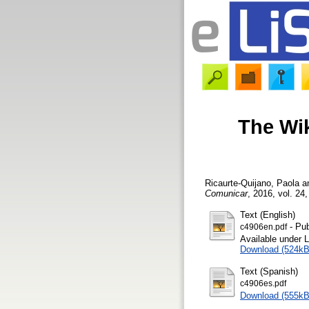
The Wik
Ricaurte-Quijano, Paola
a
Comunicar
, 2016, vol. 24,
Text (English)
- Pub
c4906en.pdf
Available under 
Download (524kB
Text (Spanish)
c4906es.pdf
Download (555kB