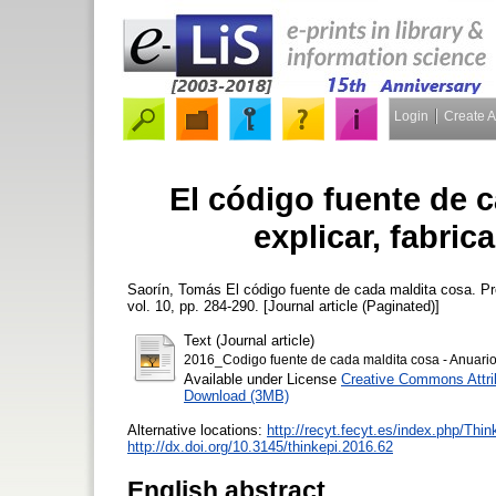
Login
Create 
El código fuente de 
explicar, fabric
Saorín, Tomás
El código fuente de cada maldita cosa. Prog
vol. 10, pp. 284-290. [Journal article (Paginated)]
Text (Journal article)
2016_Codigo fuente de cada maldita cosa - Anuario
Available under License
Creative Commons Attri
Download (3MB)
Alternative locations:
http://recyt.fecyt.es/index.php/Thi
http://dx.doi.org/10.3145/thinkepi.2016.62
English abstract