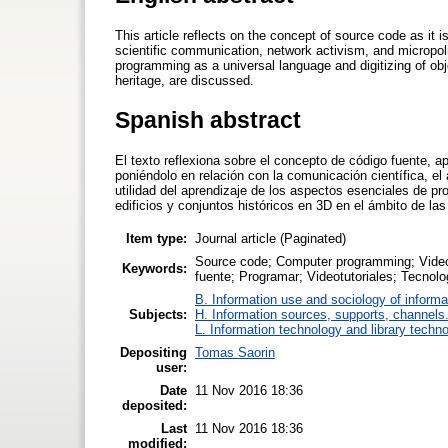
This article reflects on the concept of source code as it 
scientific communication, network activism, and micropoli
programming as a universal language and digitizing of object
heritage, are discussed.
Spanish abstract
El texto reflexiona sobre el concepto de código fuente, a
poniéndolo en relación con la comunicación científica, el
utilidad del aprendizaje de los aspectos esenciales de pr
edificios y conjuntos históricos en 3D en el ámbito de las 
Item type:
Journal article (Paginated)
Source code; Computer programming; Videot
Keywords:
fuente; Programar; Videotutoriales; Tecnol
B. Information use and sociology of informa
Subjects:
H. Information sources, supports, channels
L. Information technology and library techn
Depositing
Tomas Saorin
user:
Date
11 Nov 2016 18:36
deposited:
Last
11 Nov 2016 18:36
modified: