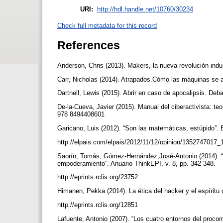
URI:
http://hdl.handle.net/10760/30234
Check full metadata for this record
References
Anderson, Chris (2013). Makers, la nueva revolución ind
Carr, Nicholas (2014). Atrapados.Cómo las máquinas se
Dartnell, Lewis (2015). Abrir en caso de apocalipsis. D
De-la-Cueva, Javier (2015). Manual del ciberactivista: te
978 8494408601
Garicano, Luis (2012). “Son las matemáticas, estúpido”. 
http://elpais.com/elpais/2012/11/12/opinion/1352747017
Saorín, Tomás; Gómez-Hernández,José-Antonio (2014). “Alf
empoderamiento”. Anuario ThinkEPI, v. 8, pp. 342-348.
http://eprints.rclis.org/23752
Himanen, Pekka (2014). La ética del hacker y el espíritu 
http://eprints.rclis.org/12851
Lafuente, Antonio (2007). “Los cuatro entornos del procom