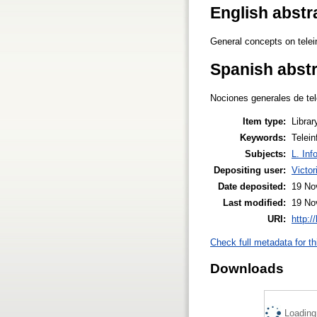
English abstr
General concepts on telei
Spanish abst
Nociones generales de tel
Item type:
Librar
Keywords:
Telei
Subjects:
L. Inf
Depositing user:
Victo
Date deposited:
19 No
Last modified:
19 No
URI:
http:/
Check full metadata for th
Downloads
Loading.