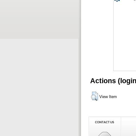
Actions (logi
View Item