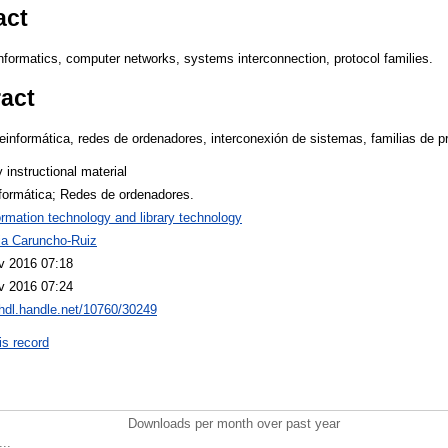
act
nformatics, computer networks, systems interconnection, protocol families.
ract
einformática, redes de ordenadores, interconexión de sistemas, familias de p
y instructional material
nformática; Redes de ordenadores.
ormation technology and library technology
ria Caruncho-Ruiz
v 2016 07:18
v 2016 07:24
/hdl.handle.net/10760/30249
is record
Downloads per month over past year
..