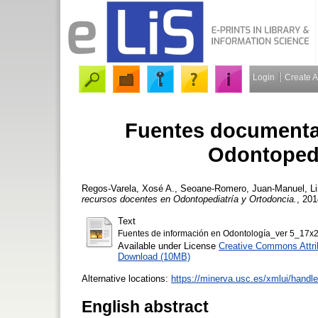
Login
Create 
Fuentes documental
Odontopedi
Regos-Varela, Xosé A.
,
Seoane-Romero, Juan-Manuel
,
L
recursos docentes en Odontopediatría y Ortodoncia.
, 201
Text
Fuentes de información en Odontología_ver 5_17x
Available under License
Creative Commons Attri
Download (10MB)
Alternative locations:
https://minerva.usc.es/xmlui/handl
English abstract