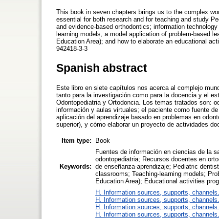
This book in seven chapters brings us to the complex world
essential for both research and for teaching and study Ped
and evidence-based orthodontics; information technology 
learning models; a model application of problem-based le
Education Area); and how to elaborate an educational acti
942418-3-3
Spanish abstract
Este libro en siete capítulos nos acerca al complejo mun
tanto para la investigación como para la docencia y el est
Odontopediatria y Ortodoncia. Los temas tratados son: od
información y aulas virtuales; el paciente como fuente 
aplicación del aprendizaje basado en problemas en odont
superior), y cómo elaborar un proyecto de actividades d
Item type:
Book
Fuentes de información en ciencias de la 
odontopediatria; Recursos docentes en orto
Keywords:
de enseñanza-aprendizaje; Pediatric dentist
classrooms; Teaching-learning models; Pr
Education Area); Educational activities prog
H. Information sources, supports, channels
H. Information sources, supports, channels
H. Information sources, supports, channels
H. Information sources, supports, channels