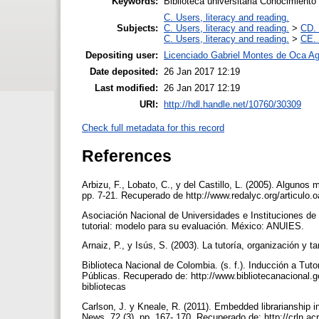
Keywords:
Biblioteca universitaria Conocimient
C. Users, literacy and reading.
Subjects:
C. Users, literacy and reading.
>
CD. 
C. Users, literacy and reading.
>
CE. 
Depositing user:
Licenciado Gabriel Montes de Oca Ag
Date deposited:
26 Jan 2017 12:19
Last modified:
26 Jan 2017 12:19
URI:
http://hdl.handle.net/10760/30309
Check full metadata for this record
References
Arbizu, F., Lobato, C., y del Castillo, L. (2005). Algunos 
pp. 7-21. Recuperado de http://www.redalyc.org/articul
Asociación Nacional de Universidades e Instituciones de 
tutorial: modelo para su evaluación. México: ANUIES.
Arnaiz, P., y Isús, S. (2003). La tutoría, organización y 
Biblioteca Nacional de Colombia. (s. f.). Inducción a Tut
Públicas. Recuperado de: http://www.bibliotecanacional.
bibliotecas
Carlson, J. y Kneale, R. (2011). Embedded librarianship i
News. 72 (3), pp. 167- 170. Recuperado de: http://crln.acr