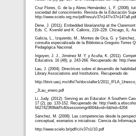
Cruz Flores, G. de la y Abreu Hernández, L. F. (2008). tut
sociedad del conocimiento. Revista de la Educación Supe
http://www.scielo.org.mx/pdf/resu/v37n147/v37n147a8.pd
Dene, J. (2011). Embedded librarianship at the Claremont
Eds. C. Kvenild and K. Calkins, 219–228. Chicago, IL: A
Galicia, L., Izquierdo, M., Montes de Oca, G. y Sánchez, C
consulta especializada de la Biblioteca Gregorio Torres
Pedagógica Nacional.
Irigoyen, J. J., Jiménez M. Y. y Acuña, K. (2011). Compe
Educativa. 16 (48), p. 243-266. Recuperado de: http://w
Lau, J. (2004). Directrices sobre el desarrollo de habilid
Library Associations and Institutions. Recuperado de:
http://bivir.uacj.mx/dhi/7e/docstaller1/2011_IFLA_Unes
_JLau_enero.pdf
Li, Judy. (2012). Serving as an Educator: A Southern Cas
17 (2), pp. 133-152. Recuperado de: http://web.a.ebsco
5627423f08dd%40sessionmgr4004&vid=6&hid=4204
Sánchez, M. (2008). Las competencias desde la perspectiv
conceptual, esenarios e iniciativas. Ciencia da Informaç
http://www.scielo.br/pdf/ci/v37n1/10.pdf