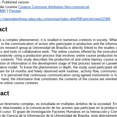
- Published version
nder License
Creative Commons Attribution Non-commercial
.
1MB)
|
Preview
s://aprendeenlinea.udea.edu.co/revistas/index.php/RIB/article/view/22309
act
 a complex phenomenon, it is studied in numerous contexts in society. When
 to the communication of actors who participate in production and the informa
s research group at Universidad de Brasilia is directly linked to the studies 
 and tools in collaborative work. The online courses offered by the executive
oratively using a production process that involves online course production t
e contents. This study describes the production of and online leprosy course o
ion of information in the development stage of that process based on Lasw
tive model. To know the phenomenon in depth, the study used participant ob
m for 14 months and freely observed work routines, activity flow, communica
, it is perceived that continuous communication using agreed instruments is f
 hand, the information that constitutes the contents of the course are orient
he online course contents.
ract
un fenómeno complejo, es estudiada en múltiples ámbitos de la sociedad. En
s relacionadas a la comunicación de los actores que participan en la producc
l curso. El grupo de investigación Factores Humanos en la Interacción y Com
de Ciencia de la Información de la Universidad de Brasilia, está directamente