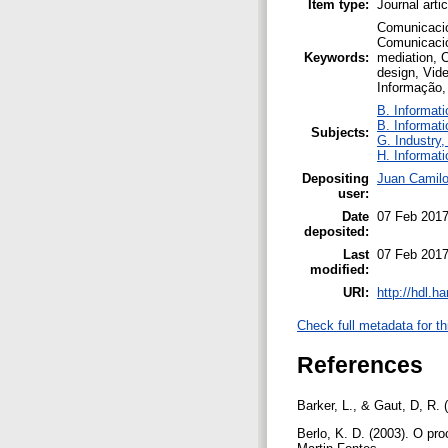
Item type:
Journal arti
Comunicació
Comunicació
Keywords:
mediation, 
design, Vid
Informação,
B. Informati
B. Informati
Subjects:
G. Industry,
H. Informati
Depositing
Juan Camilo
user:
Date
07 Feb 2017
deposited:
Last
07 Feb 2017
modified:
URI:
http://hdl.h
Check full metadata for th
References
Barker, L., & Gaut, D, R.
Berlo, K. D. (2003). O pr