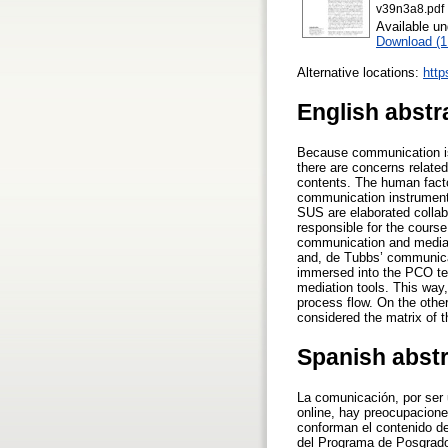
v39n3a8.pdf
Available u
Download (
Alternative locations:
http
English abstr
Because communication is
there are concerns related
contents. The human factor
communication instruments
SUS are elaborated collab
responsible for the cours
communication and mediat
and, de Tubbs’ communica
immersed into the PCO tea
mediation tools. This way
process flow. On the other
considered the matrix of t
Spanish abst
La comunicación, por ser 
online, hay preocupacione
conforman el contenido de
del Programa de Posgrado 