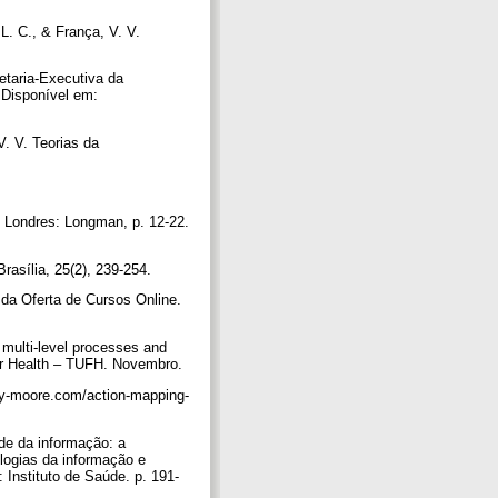
L. C., & França, V. V.
retaria-Executiva da
 Disponível em:
V. V. Teorias da
. Londres: Longman, p. 12-22.
rasília, 25(2), 239-254.
da Oferta de Cursos Online.
 multi-level processes and
or Health – TUFH. Novembro.
thy-moore.com/action-mapping-
de da informação: a
ologias da informação e
Instituto de Saúde. p. 191-