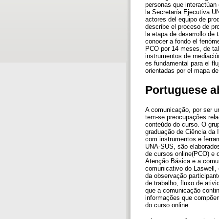
personas que interactúan 
la Secretaría Ejecutiva U
actores del equipo de pro
describe el proceso de pr
la etapa de desarrollo d
conocer a fondo el fenómen
PCO por 14 meses, de tal 
instrumentos de mediación
es fundamental para el fl
orientadas por el mapa de
Portuguese a
A comunicação, por ser u
tem-se preocupações rela
conteúdo do curso. O gr
graduação de Ciência da 
com instrumentos e ferra
UNA-SUS, são elaborados 
de cursos online(PCO) e 
Atenção Básica e a comun
comunicativo do Laswell,
da observação participant
de trabalho, fluxo de ati
que a comunicação contin
informações que compõem
do curso online.