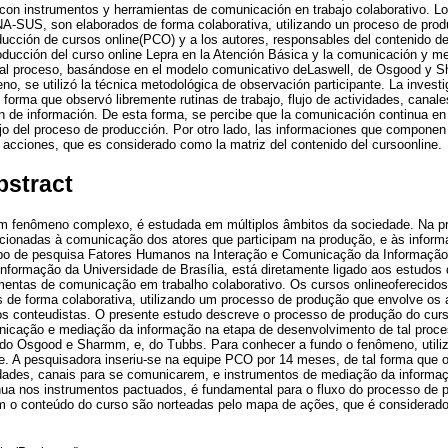
con instrumentos y herramientas de comunicación en trabajo colaborativo. Lo
NA-SUS, son elaborados de forma colaborativa, utilizando un proceso de prod
ducción de cursos online(PCO) y a los autores, responsables del contenido de
oducción del curso online Lepra en la Atención Básica y la comunicación y me
e tal proceso, basándose en el modelo comunicativo deLaswell, de Osgood y 
o, se utilizó la técnica metodológica de observación participante. La investi
forma que observó libremente rutinas de trabajo, flujo de actividades, canal
 de información. De esta forma, se percibe que la comunicación continua en
ujo del proceso de producción. Por otro lado, las informaciones que componen
 acciones, que es considerado como la matriz del contenido del cursoonline.
bstract
m fenômeno complexo, é estudada em múltiplos âmbitos da sociedade. Na pr
cionadas à comunicação dos atores que participam na produção, e às infor
upo de pesquisa Fatores Humanos na Interação e Comunicação da Informação
Informação da Universidade de Brasília, está diretamente ligado aos estudo
mentas de comunicação em trabalho colaborativo. Os cursos onlineoferecidos
de forma colaborativa, utilizando um processo de produção que envolve os 
os conteudistas. O presente estudo descreve o processo de produção do cur
icação e mediação da informação na etapa de desenvolvimento de tal proc
 do Osgood e Sharmm, e, do Tubbs. Para conhecer a fundo o fenômeno, utiliz
e. A pesquisadora inseriu-se na equipe PCO por 14 meses, de tal forma que o
vidades, canais para se comunicarem, e instrumentos de mediação da informa
ua nos instrumentos pactuados, é fundamental para o fluxo do processo de p
 o conteúdo do curso são norteadas pelo mapa de ações, que é considerado