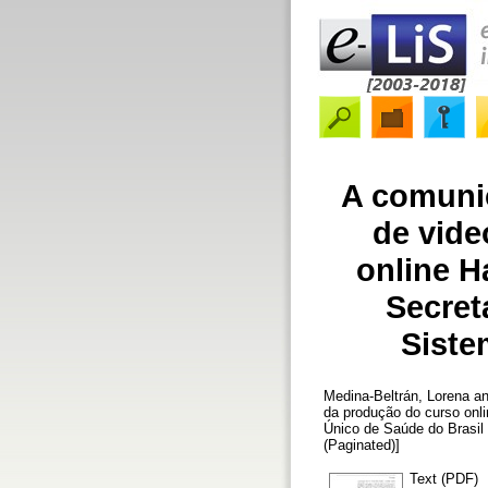
A comuni
de vide
online H
Secret
Siste
Medina-Beltrán, Lorena
a
da produção do curso onl
Único de Saúde do Brasi
(Paginated)]
Text (PDF)