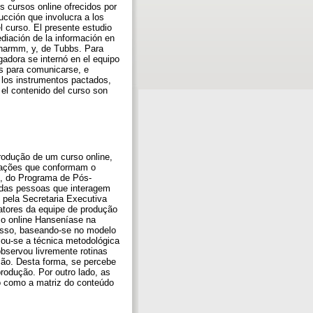
s cursos online ofrecidos por
ucción que involucra a los
l curso. El presente estudio
diación de la información en
Sharmm, y, de Tubbs. Para
gadora se internó en el equipo
es para comunicarse, e
 los instrumentos pactados,
 el contenido del curso son
odução de um curso online,
mações que conformam o
, do Programa de Pós-
s das pessoas que interagem
 pela Secretaria Executiva
atores da equipe de produção
so online Hanseníase na
esso, baseando-se no modelo
ou-se a técnica metodológica
bservou livremente rotinas
ção. Desta forma, se percebe
rodução. Por outro lado, as
 como a matriz do conteúdo