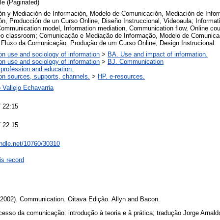
cle (Paginated)
n y Mediación de Información, Modelo de Comunicación, Mediación de Inform
n, Producción de un Curso Online, Diseño Instruccional, Videoaula; Informa
Communication model, Information mediation, Communication flow, Online cour
eo classroom; Comunicação e Mediação de Informação, Modelo de Comunica
 Fluxo da Comunicação. Produção de um Curso Online, Design Instrucional.
on use and sociology of information
>
BA. Use and impact of information.
on use and sociology of information
>
BJ. Communication
 profession and education.
on sources, supports, channels.
>
HP. e-resources.
 Vallejo Echavarria
 22:15
 22:15
andle.net/10760/30310
is record
 (2002). Communication. Oitava Edição. Allyn and Bacon.
ocesso da comunicação: introdução à teoria e â prática; tradução Jorge Arnald