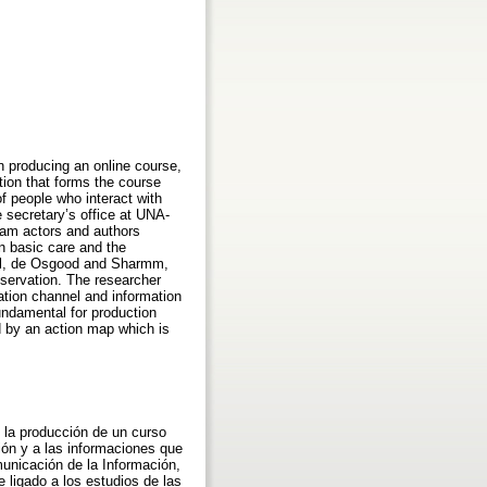
 producing an online course,
tion that forms the course
of people who interact with
 secretary’s office at UNA-
eam actors and authors
n basic care and the
ell, de Osgood and Sharmm,
servation. The researcher
tion channel and information
undamental for production
ed by an action map which is
 la producción de un curso
ión y a las informaciones que
unicación de la Información,
 ligado a los estudios de las