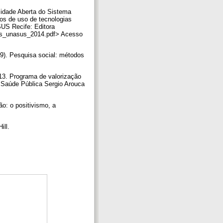
rsidade Aberta do Sistema
tos de uso de tecnologias
US Recife: Editora
atos_unasus_2014.pdf> Acesso
999). Pesquisa social: métodos
013. Programa de valorização
Saúde Pública Sergio Arouca
ão: o positivismo, a
ill.