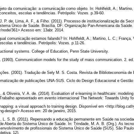
bjeto da comunicação: a comunicação como objeto. In: Hohlfeldt, A.; Martino, 
onceitos, escolas e tendências. Petrópolis: Vozes. p.39-60.
J. P. de, Lima, A. F., & Filho. (2011). Processo de institucionalização da Sec
istema Único de Saúde. Brasília, DF: Organização Pan-Americana da Saúde.
r/node/361> Acesso em: 13abr. 2014.
qual comunicação estamos falando? In: Hohlfeldt, A.; Martino, L. C.; França, 
scolas e tendências. Petrópolis: Vozes. p.11-26.
tructional systems. College of Education, Penn State University.
S. (1993). Communication models for the study of mass communication. 2. ed
ões. (2001). Tradução de Sely M. S. Costa. Revista de Biblioteconomia de B
ematização de publicações UNA-SUS. Ciclo do Design Educacional e Gestão 
 Oliveira, V. A. de. (2014). Evaluation of e-learning in healthcare: modeling
rabalho apresentado em evento internacional The Network: Towards Unity f
mapping: a visual approach to training design. Disponível em <http://blog.ca
ning-design/> Acesso em: 20 de janeiro, 2015.
sil, L. S. B. (2011). Repensando a educação permanente em Saúde na socieda
de Aberta do Sistema Único de Saúde. In: Trindade, M. A. B. (Org.). As tecn
envolvimento de profissionais do Sistema Único de Saúde (SUS). São Paulo: 
etiva, 12).