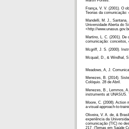
Martin Fontes.
França, V. V. (2001). O o
Teorias da comunicação: c
Mandelli, M. J., Santana, 
Universidade Aberta do S
<http://www.unasus.gov.b
Martino, L. C. (2001). De 
comunicação: conceitos, e
Mcgriff, J. S. (2000). Ins
Mcquail, D., & Windhal, 
Meadows, A, J. Comunicaç
Menezes, B. (2014). Sist
Colóquio. 28 de Abril.
Menezes, B., Lemmos, A., &
instruments at UNASUS. T
Moore, C. (2008). Action 
a-visual-approach-to-trai
Oliveira, V. A. de, & Bra
experiência da Universida
comunicação (TIC) no des
217. (Temas em Saúde Col