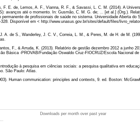
s, F. E. de, Lemos, A. F., Vianna, R. F., & Savassi, L. C. M. (2014). A Unive
 avanços até o momento. In: Gusmão, C. M. G. de; ... [et al.] (Org.). Rela
 permanente de profissionais de saúde no sistema. Universidade Aberta do S
-328. Disponível em < http://www.unasus.gov.br/sites/default/files/livro_rel
 J. A. de S., Wanderley, J. C. V., Correia, L. M., & Peres, M. de H. de M. (1
las.
Santos, F., & Arruda, K. (2013). Relatório de gestão dezembro 2012 a junho 2
enção Básica -PROVAB/Fundação Oswaldo Cruz-FIOCRUZ/Escola Nacional de 
. Introdução à pesquisa em ciências sociais: a pesquisa qualitativa em educaç
o. São Paulo: Atlas.
003). Human communication: principles and contexts, 9. ed. Boston: McGrawH
Downloads per month over past year
..