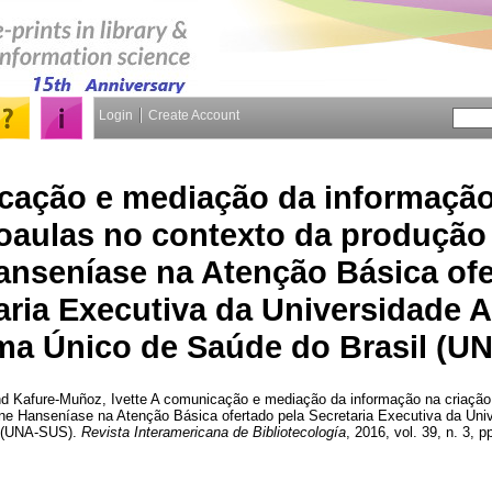
Login
Create Account
cação e mediação da informação
oaulas no contexto da produção
anseníase na Atenção Básica ofe
aria Executiva da Universidade 
ma Único de Saúde do Brasil (U
nd
Kafure-Muñoz, Ivette
A comunicação e mediação da informação na criação 
ine Hanseníase na Atenção Básica ofertado pela Secretaria Executiva da Uni
l (UNA-SUS).
Revista Interamericana de Bibliotecología
, 2016, vol. 39, n. 3, p