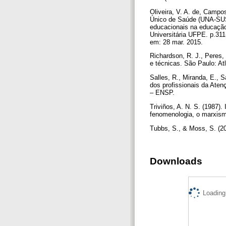
Oliveira, V. A. de, Campo
Único de Saúde (UNA-SUS):
educacionais na educação
Universitária UFPE. p.311
em: 28 mar. 2015.
Richardson, R. J., Peres,
e técnicas. São Paulo: At
Salles, R., Miranda, E., 
dos profissionais da At
– ENSP.
Triviños, A. N. S. (1987)
fenomenologia, o marxism
Tubbs, S., & Moss, S. (2
Downloads
Loading.