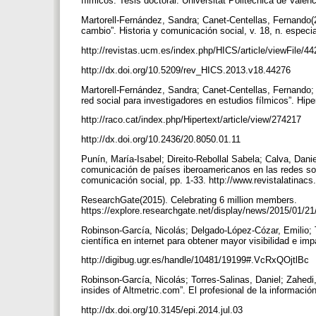
fílmicos. Tesis doctoral. Universitat Politècnica de Valèn
Martorell-Fernández, Sandra; Canet-Centellas, Fernando(2
cambio”. Historia y comunicación social, v. 18, n. especi
http://revistas.ucm.es/index.php/HICS/article/viewFile/
http://dx.doi.org/10.5209/rev_HICS.2013.v18.44276
Martorell-Fernández, Sandra; Canet-Centellas, Fernando;
red social para investigadores en estudios fílmicos”. Hipe
http://raco.cat/index.php/Hipertext/article/view/274217
http://dx.doi.org/10.2436/20.8050.01.11
Punín, María-Isabel; Direito-Rebollal Sabela; Calva, Danie
comunicación de países iberoamericanos en las redes soci
comunicación social, pp. 1-33. http://www.revistalatin
ResearchGate(2015). Celebrating 6 million members.
https://explore.researchgate.net/display/news/2015/01/
Robinson-García, Nicolás; Delgado-López-Cózar, Emilio; 
científica en internet para obtener mayor visibilidad e imp
http://digibug.ugr.es/handle/10481/19199#.VcRxQOjtlBc
Robinson-García, Nicolás; Torres-Salinas, Daniel; Zahedi,
insides of Altmetric.com”. El profesional de la informació
http://dx.doi.org/10.3145/epi.2014.jul.03