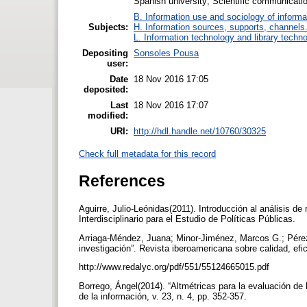
Spanish university; Scientific communicati
B. Information use and sociology of informa
Subjects:
H. Information sources, supports, channels
L. Information technology and library techn
Depositing
Sonsoles Pousa
user:
Date
18 Nov 2016 17:05
deposited:
Last
18 Nov 2016 17:07
modified:
URI:
http://hdl.handle.net/10760/30325
Check full metadata for this record
References
Aguirre, Julio-Leónidas(2011). Introducción al análisis d
Interdisciplinario para el Estudio de Políticas Públicas.
Arriaga-Méndez, Juana; Minor-Jiménez, Marcos G.; Pérez
investigación”. Revista iberoamericana sobre calidad, efi
http://www.redalyc.org/pdf/551/55124665015.pdf
Borrego, Ángel(2014). “Altmétricas para la evaluación de l
de la información, v. 23, n. 4, pp. 352-357.