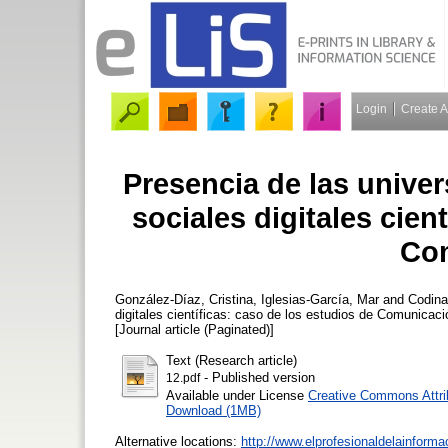
Login
Create 
Presencia de las unive
sociales digitales cien
Co
González-Díaz, Cristina
,
Iglesias-García, Mar
and
Codina
digitales científicas: caso de los estudios de Comunicac
[Journal article (Paginated)]
Text (Research article)
- Published version
12.pdf
Available under License
Creative Commons Attri
Download (1MB)
Alternative locations:
http://www.elprofesionaldelainform