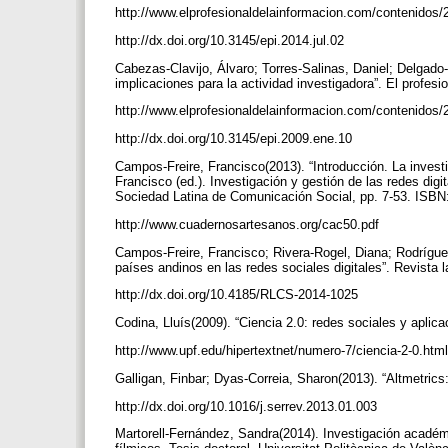
http://www.elprofesionaldelainformacion.com/contenidos/
http://dx.doi.org/10.3145/epi.2014.jul.02
Cabezas-Clavijo, Álvaro; Torres-Salinas, Daniel; Delgado
implicaciones para la actividad investigadora”. El profesio
http://www.elprofesionaldelainformacion.com/contenidos
http://dx.doi.org/10.3145/epi.2009.ene.10
Campos-Freire, Francisco(2013). “Introducción. La investi
Francisco (ed.). Investigación y gestión de las redes dig
Sociedad Latina de Comunicación Social, pp. 7-53. ISBN
http://www.cuadernosartesanos.org/cac50.pdf
Campos-Freire, Francisco; Rivera-Rogel, Diana; Rodríguez
países andinos en las redes sociales digitales”. Revista 
http://dx.doi.org/10.4185/RLCS-2014-1025
Codina, Lluís(2009). “Ciencia 2.0: redes sociales y aplic
http://www.upf.edu/hipertextnet/numero-7/ciencia-2-0.htm
Galligan, Finbar; Dyas-Correia, Sharon(2013). “Altmetrics:
http://dx.doi.org/10.1016/j.serrev.2013.01.003
Martorell-Fernández, Sandra(2014). Investigación académ