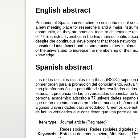
English abstract
Presence of Spanish universities on scientific digital so
a new meeting place for researchers and a major instrumen
community, as they are practical tools to disseminate r
of 77 Spanish universities in the two main scientific so
despite the continuous development that those networks
considered insufficient and in some universities is almost
of the universities to increase the membership of their ac
knowledge
Spanish abstract
Las redes sociales digitales científicas (RSDC) suponen 
primer orden para la promoción del conocimiento. Actual
son plataformas ágiles para difundir los resultados de la
estudia la presencia de las universidades españolas en la
personal académico adscrito a 77 universidades españolas
que están experimentando en todo el mundo, el número d
algunas universidades casi anecdótico. Creemos que est
de las universidades que consideran que una parte de su 
Item type:
Journal article (Paginated)
Redes sociales; Redes sociales digitales c
Keywords:
Estudios de comunicación; Altmétricas; Res