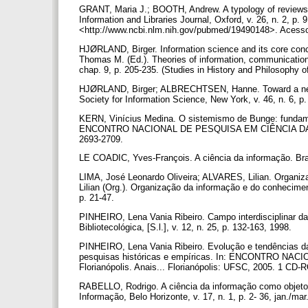
GRANT, Maria J.; BOOTH, Andrew. A typology of reviews:
Information and Libraries Journal, Oxford, v. 26, n. 2, p
<http://www.ncbi.nlm.nih.gov/pubmed/19490148>. Acess
HJØRLAND, Birger. Information science and its core co
Thomas M. (Ed.). Theories of information, communication
chap. 9, p. 205-235. (Studies in History and Philosophy o
HJØRLAND, Birger; ALBRECHTSEN, Hanne. Toward a new ho
Society for Information Science, New York, v. 46, n. 6, p
KERN, Vinícius Medina. O sistemismo de Bunge: fundame
ENCONTRO NACIONAL DE PESQUISA EM CIÊNCIA DA INFORM
2693-2709.
LE COADIC, Yves-François. A ciência da informação. Bra
LIMA, José Leonardo Oliveira; ALVARES, Lilian. Organi
Lilian (Org.). Organização da informação e do conheciment
p. 21-47.
PINHEIRO, Lena Vania Ribeiro. Campo interdisciplinar da 
Bibliotecológica, [S.l.], v. 12, n. 25, p. 132-163, 1998.
PINHEIRO, Lena Vania Ribeiro. Evolução e tendências da c
pesquisas históricas e empíricas. In: ENCONTRO N
Florianópolis. Anais... Florianópolis: UFSC, 2005. 1 CD
RABELLO, Rodrigo. A ciência da informação como objeto
Informação, Belo Horizonte, v. 17, n. 1, p. 2- 36, jan./ma