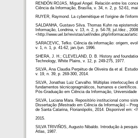
RENDÓN ROJAS, Miguel Angel. Relación entre los concept
Ciência da Informação, Brasília, v. 34, n. 2, p. 52-61, m
RUYER, Raymond. La cybernétique et l'origine de l'infor
SALDANHA, Gustavo Silva. Thomas Kuhn na epistemologia
Informação, Londrina, v. 13, n. 2, p. 54-78, jul./dez., 20
<http://www.uel.br/revistas/uel/index.php/informacao/art
SARACEVIC, Tefko. Ciência da informação: origem, evolu
v. 1, n. 1, p. 41-62, jan./jun. 1996.
SHERA, J. H.; CLEVELAND, D. B. History and foundations
Technology, White Plains, v. 12, p. 249-275, 1977.
SILVA, Ana Claudia Perpétuo de Oliveira da et al. Estudo
v. 19, n. 39, p. 269-300, 2014.
SILVA, Jonathas Luiz Carvalho. Múltiplas interlocuções
fundamentos técnicopragmáticos, humanos e científicos.
Pós-Graduação em Ciência da Informação, Universidade 
SILVA, Luciana Mara. Repositório institucional como sist
Dissertação (Mestrado em Ciência da Informação) – Pro
de Santa Catarina, Florianópolis, 2014. Disponível em: 
2015.
SILVA TRIVIÑOS, Augusto Nibaldo. Introdução à pesquisa
Atlas, 1987.