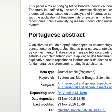
This paper aims at bringing Mario Bunge's theoretical contr
The study is justified by the area's interdisciplinary natur
theoretical essay based on the analysis of information 
with the application of fundamentals of systemism in two r
repositories, thus exemplifying research conduction unde
system.
Portuguese abstract
O objetivo do estudo é aprofundar aspectos epistemológic
pensamento de Bunge. Justifica-se pela natureza interdi
de conhecimento. Trata-se de um ensaio teórico a partir 
estudo é complementado com a aplicação dos fundamento
explicativa, sobre repositórios institucionais de acesso
fundamental do sistemismo: a redução ao sistema.
Item type:
Journal article (Paginated)
Keywords:
Systemism. Mario Bunge. Scientific 
A. Theoretical and general aspects of 
Subjects:
A. Theoretical and general aspects of 
Depositing user:
Dr. Vinícius M. Kern
Date deposited:
23 Nov 2016 13:48
Last modified:
23 Nov 2016 13:48
URI:
http://hdl.handle.net/10760/30327