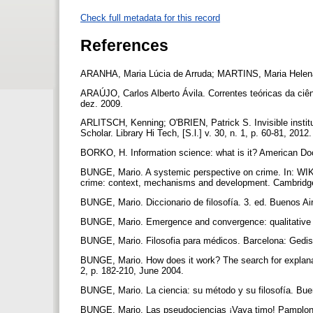
Check full metadata for this record
References
ARANHA, Maria Lúcia de Arruda; MARTINS, Maria Helena 
ARAÚJO, Carlos Alberto Ávila. Correntes teóricas da ciênc
dez. 2009.
ARLITSCH, Kenning; O'BRIEN, Patrick S. Invisible institut
Scholar. Library Hi Tech, [S.l.] v. 30, n. 1, p. 60-81, 2012
BORKO, H. Information science: what is it? American Doc
BUNGE, Mario. A systemic perspective on crime. In: WI
crime: context, mechanisms and development. Cambridge:
BUNGE, Mario. Diccionario de filosofía. 3. ed. Buenos Ai
BUNGE, Mario. Emergence and convergence: qualitative no
BUNGE, Mario. Filosofia para médicos. Barcelona: Gedi
BUNGE, Mario. How does it work? The search for explana
2, p. 182-210, June 2004.
BUNGE, Mario. La ciencia: su método y su filosofía. Bue
BUNGE, Mario. Las pseudociencias ¡Vaya timo! Pamplona