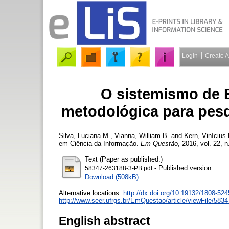
Login
Create 
O sistemismo de 
metodológica para pesq
Silva, Luciana M.
,
Vianna, William B.
and
Kern, Vinícius
em Ciência da Informação.
Em Questão
, 2016, vol. 22, n
Text (Paper as published.)
- Published version
58347-263188-3-PB.pdf
Download (508kB)
Alternative locations:
http://dx.doi.org/10.19132/1808-52
http://www.seer.ufrgs.br/EmQuestao/article/viewFile/583
English abstract