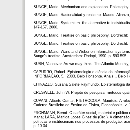
BUNGE, Mario. Mechanism and explanation. Philosophy of 
BUNGE, Mario. Racionalidad y realismo. Madrid: Alianza
BUNGE, Mario. Systemism: the alternative to individualis
147-157, 2000.
BUNGE, Mario. Treatise on basic philosophy. Dordrecht: D
BUNGE, Mario. Treatise on basic philosophy. Dordrecht: Kl
BUNGE, Mario. Wand and Weber on information systems
Bunge's treatise. Amsterdam: Rodopi, 1990. p. 593-595.
BUSH, Vannevar. As we may think. The Atlantic Monthly, 
CAPURRO, Rafael. Epistemologia e ciência da info
INFORMAÇÃO, 5., 2003, Belo Horizonte. Anais... Belo Ho
CHINAZZO, Suzana Salete Raymundo. Epistemologia das c
CRESWELL, John W. Projeto de pesquisa: métodos qualitat
CUPANI, Alberto Osmar; PIETROCOLA, Maurício. A relevâ
Caderno Brasileiro de Ensino de Física, Florianópolis, v. 
FROHMANN, Bernd. O caráter social, material e público
Maria; LARA, Marilda Lopes Ginez de (Org.). A dimensão 
políticas e institucionais nos processos de produção, a
p. 19-34.