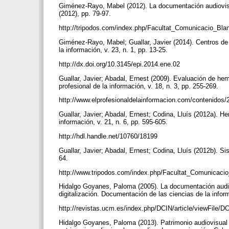
Giménez-Rayo, Mabel (2012). La documentación audiovisua
(2012), pp. 79-97.
http://tripodos.com/index.php/Facultat_Comunicacio_Bla
Giménez-Rayo, Mabel; Guallar, Javier (2014). Centros de
la información, v. 23, n. 1, pp. 13-25.
http://dx.doi.org/10.3145/epi.2014.ene.02
Guallar, Javier; Abadal, Ernest (2009). Evaluación de he
profesional de la información, v. 18, n. 3, pp. 255-269.
http://www.elprofesionaldelainformacion.com/contenidos
Guallar, Javier; Abadal, Ernest; Codina, Lluís (2012a). H
información, v. 21, n. 6, pp. 595-605.
http://hdl.handle.net/10760/18199
Guallar, Javier; Abadal, Ernest; Codina, Lluís (2012b). S
64.
http://www.tripodos.com/index.php/Facultat_Comunicacio
Hidalgo Goyanes, Paloma (2005). La documentación audiovi
digitalización. Documentación de las ciencias de la info
http://revistas.ucm.es/index.php/DCIN/article/viewFile
Hidalgo Goyanes, Paloma (2013). Patrimonio audiovisual e