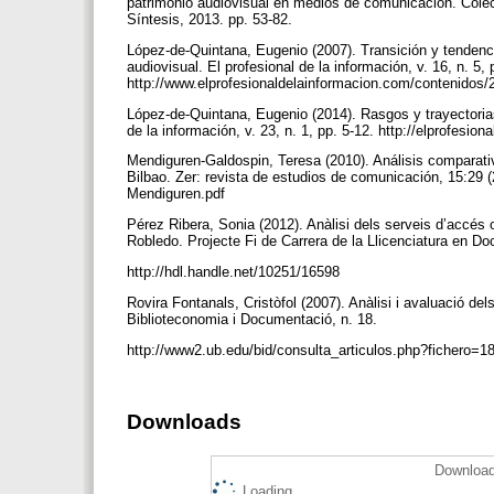
patrimonio audiovisual en medios de comunicación. Colec
Síntesis, 2013. pp. 53-82.
López-de-Quintana, Eugenio (2007). Transición y tendenc
audiovisual. El profesional de la información, v. 16, n. 5,
http://www.elprofesionaldelainformacion.com/contenidos
López-de-Quintana, Eugenio (2014). Rasgos y trayectorias
de la información, v. 23, n. 1, pp. 5-12. http://elprofes
Mendiguren-Galdospin, Teresa (2010). Análisis comparativ
Bilbao. Zer: revista de estudios de comunicación, 15:29 
Mendiguren.pdf
Pérez Ribera, Sonia (2012). Anàlisi dels serveis d’accés o
Robledo. Projecte Fi de Carrera de la Llicenciatura en Do
http://hdl.handle.net/10251/16598
Rovira Fontanals, Cristòfol (2007). Anàlisi i avaluació del
Biblioteconomia i Documentació, n. 18.
http://www2.ub.edu/bid/consulta_articulos.php?fichero=1
Downloads
Download
Loading...