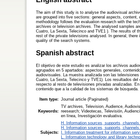
The aim of this study is to analyse the audiovisual archiv
are grouped into five sections: general aspects, content,
methodology follows the evaluation research with the techn
archives or television archives. The analysed samples ar
Cuatro, La Sexta, Telecinco and TVE1 ). The results of the
rest of the private televisions analysed. In general, ther
quality of the search systems.
Spanish abstract
El objetivo de este estudio es analizar los archivos audi
agrupados en 5 apartados: aspectos generales, contenido
audiovisuales. La muestra analizada son las televisione
Cuatro, La Sexta, Telecinco y TVE1). Los resultados del 
respecto al resto de televisiones privadas analizadas. En
contenido que a la calidad de los sistemas de búsqueda.
Item type:
Journal article (Paginated)
TV archives, Television, Audience, Audiovi
Keywords:
reesearch; Videotecas, Televisión, Audien
en línea, Investigación evaluativa.
H. Information sources, supports, channels
H. Information sources, supports, channels
Subjects:
I. Information treatment for information ser
L. Information technology and library techn