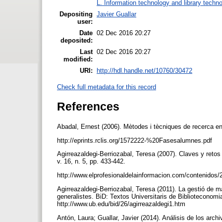
L. Information technology and library techn
Depositing
Javier Guallar
user:
Date
02 Dec 2016 20:27
deposited:
Last
02 Dec 2016 20:27
modified:
URI:
http://hdl.handle.net/10760/30472
Check full metadata for this record
References
Abadal, Ernest (2006). Mètodes i tècniques de recerca e
http://eprints.rclis.org/1572222-%20Fasesalumnes.pdf
Agirreazaldegi-Berriozabal, Teresa (2007). Claves y retos 
v. 16, n. 5, pp. 433-442.
http://www.elprofesionaldelainformacion.com/contenidos
Agirreazaldegi-Berriozabal, Teresa (2011). La gestió de m
generalistes. BiD: Textos Universitaris de Biblioteconomi
http://www.ub.edu/bid/26/agirreazaldegi1.htm
Antón, Laura; Guallar, Javier (2014). Análisis de los arc