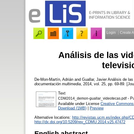
Login
Create 
Análisis de las vi
televis
De-Mon-Martín, Adrián
and
Guallar, Javier
Análisis de las
documentación multimedia
, 2014, vol. 25, pp. 69-89. [Jou
Text
- Pu
CDM2014_demon-guallar_videotecas.pdf
Available under License
Creative Commons A
Download (1MB)
|
Preview
Alternative locations:
http://revistas.ucm.es/index.php/C
http://dx.doi.org/10.5209/rev_CDMU.2014.v25.47472
English abstract