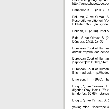
http://yunus.hacettepe.ed
Dafiaghor, K. F. (2011). C
Dalkıran, Ö. ve Yılmaz, B
Keseroğlu ve diğerleri (Y
Bildirileri: 3-5 Eylül içind
Darvish, H. (2010). Intell
Ekici, S. ve Yılmaz, B. (2
Dünyası, 14(1), 17–36.
European Court of Human R
adresi: http://hudoc.echr
European Court of Human R
{"appno":["3111/10"],"item
European Court of Human 
Erişim adresi: http://hud
Emerson, T. I. (1970). T
Eroğlu, Ş. ve Çakmak, T. 
diğerleri (Yay. Haz.), “Et
içinde (ss. 60-68). İstanbu
Eroğlu, Ş. ve Yılmaz, B. 
yaklaşımları: Hacettepe Ün