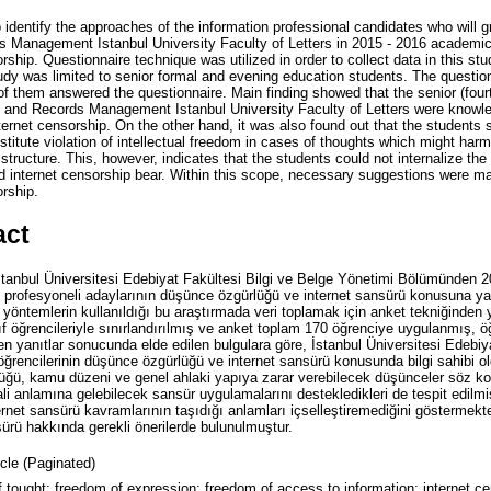
o identify the approaches of the information professional candidates who will
s Management Istanbul University Faculty of Letters in 2015 - 2016 academic
rship. Questionnaire technique was utilized in order to collect data in this st
y was limited to senior formal and evening education students. The questionn
of them answered the questionnaire. Main finding showed that the senior (four
 and Records Management Istanbul University Faculty of Letters were knowle
ternet censorship. On the other hand, it was also found out that the students
titute violation of intellectual freedom in cases of thoughts which might harm 
 structure. This, however, indicates that the students could not internalize th
d internet censorship bear. Within this scope, necessary suggestions were m
orship.
act
tanbul Üniversitesi Edebiyat Fakültesi Bilgi ve Belge Yönetimi Bölümünden 2
i profesyoneli adaylarının düşünce özgürlüğü ve internet sansürü konusuna yakl
 yöntemlerin kullanıldığı bu araştırmada veri toplamak için anket tekniğinden y
ıf öğrencileriyle sınırlandırılmış ve anket toplam 170 öğrenciye uygulanmış, ö
len yanıtlar sonucunda elde edilen bulgulara göre, İstanbul Üniversitesi Edebiy
ğrencilerinin düşünce özgürlüğü ve internet sansürü konusunda bilgi sahibi ol
nlüğü, kamu düzeni ve genel ahlaki yapıya zarar verebilecek düşünceler söz k
i anlamına gelebilecek sansür uygulamalarını destekledikleri de tespit edilmiş
rnet sansürü kavramlarının taşıdığı anlamları içselleştiremediğini göstermek
ürü hakkında gerekli önerilerde bulunulmuştur.
icle (Paginated)
 tought; freedom of expression; freedom of access to information; internet ce