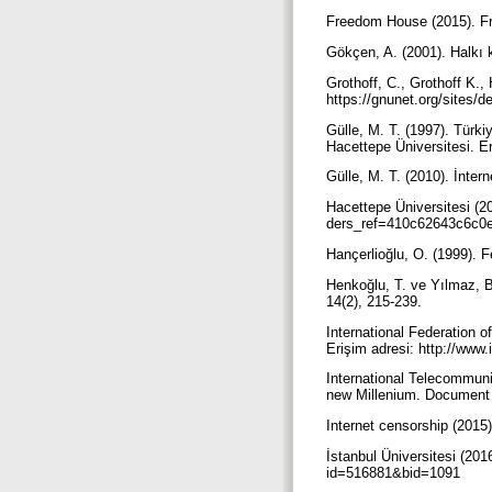
Freedom House (2015). Fr
Gökçen, A. (2001). Halkı 
Grothoff, C., Grothoff K.,
https://gnunet.org/sites/de
Gülle, M. T. (1997). Türk
Hacettepe Üniversitesi. Er
Gülle, M. T. (2010). İnter
Hacettepe Üniversitesi (20
ders_ref=410c62643c6c
Hançerlioğlu, O. (1999). 
Henkoğlu, T. ve Yılmaz, B.
14(2), 215-239.
International Federation o
Erişim adresi: http://www.
International Telecommunic
new Millenium. Document 
Internet censorship (2015)
İstanbul Üniversitesi (201
id=516881&bid=1091