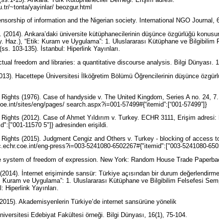
u.tr/~tonta/yayinlar/ beozgur.html
ensorship of information and the Nigerian society. International NGO Journal, 
. (2014). Ankara’daki üniversite kütüphanecilerinin düşünce özgürlüğü konusu
ay. Haz.), “Etik: Kuram ve Uygulama”: 1. Uluslararası Kütüphane ve Bilgibil
e (ss. 103-135). İstanbul: Hiperlink Yayınları.
ectual freedom and libraries: a quantitative discourse analysis. Bilgi Dünyası. 
013). Hacettepe Üniversitesi İlköğretim Bölümü Öğrencilerinin düşünce özgürlüğ
ights (1976). Case of handyside v. The United Kingdom, Series A no. 24, 7.
.coe.int/sites/eng/pages/ search.aspx?i=001-57499#{“itemid”:[“001-57499”]}
ights (2012). Case of Ahmet Yıldırım v. Turkey. ECHR 3111, Erişim adresi: ht
id":["001-11570 5"]} adresinden erişildi.
Rights (2015). Judgment Cengiz and Others v. Turkey - blocking of access
oc.echr.coe.int/eng-press?i=003-5241080-6502267#{"itemid":["003-5241080-6502
he system of freedom of expression. New York: Random House Trade Paperb
(2014). İnternet erişiminde sansür: Türkiye açısından bir durum değerlendirm
ik: Kuram ve Uygulama”: 1. Uluslararası Kütüphane ve Bilgibilim Felsefesi Semp
l: Hiperlink Yayınları.
(2015). Akademisyenlerin Türkiye’de internet sansürüne yönelik
iversitesi Edebiyat Fakültesi örneği. Bilgi Dünyası, 16(1), 75-104.