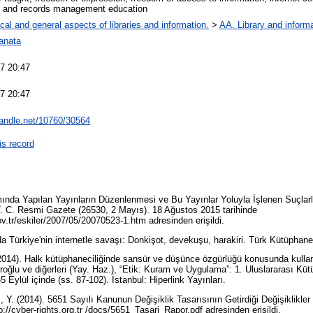
n and records management education
cal and general aspects of libraries and information.
>
AA. Library and informa
Canata
7 20:47
7 20:47
.handle.net/10760/30564
is record
mında Yapılan Yayınların Düzenlenmesi ve Bu Yayınlar Yoluyla İşlenen Suçla
. C. Resmi Gazete (26530, 2 Mayıs). 18 Ağustos 2015 tarihinde
v.tr/eskiler/2007/05/20070523-1.htm adresinden erişildi.
da Türkiye'nin internetle savaşı: Donkişot, devekuşu, harakiri. Türk Kütüphanec
2014). Halk kütüphaneciliğinde sansür ve düşünce özgürlüğü konusunda kullanı
oğlu ve diğerleri (Yay. Haz.), “Etik: Kuram ve Uygulama”: 1. Uluslararası Küt
5 Eylül içinde (ss. 87-102). İstanbul: Hiperlink Yayınları.
 Y. (2014). 5651 Sayılı Kanunun Değişiklik Tasarısının Getirdiği Değişiklikle
p://cyber-rights.org.tr /docs/5651_Tasari_Rapor.pdf adresinden erişildi.