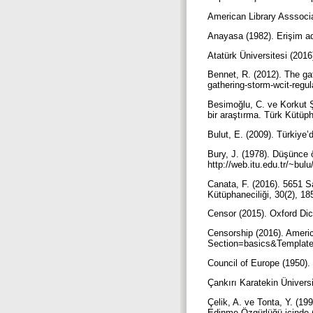
American Library Asssocia
Anayasa (1982). Erişim a
Atatürk Üniversitesi (201
Bennet, R. (2012). The gat
gathering-storm-wcit-regu
Besimoğlu, C. ve Korkut Ş
bir araştırma. Türk Kütüph
Bulut, E. (2009). Türkiye’
Bury, J. (1978). Düşünce ö
http://web.itu.edu.tr/~bu
Canata, F. (2016). 5651 S
Kütüphaneciliği, 30(2), 1
Censor (2015). Oxford Dic
Censorship (2016). Americ
Section=basics&Templat
Council of Europe (1950)
Çankırı Karatekin Ünivers
Çelik, A. ve Tonta, Y. (19
Edinme Özgürlüğü içinde (