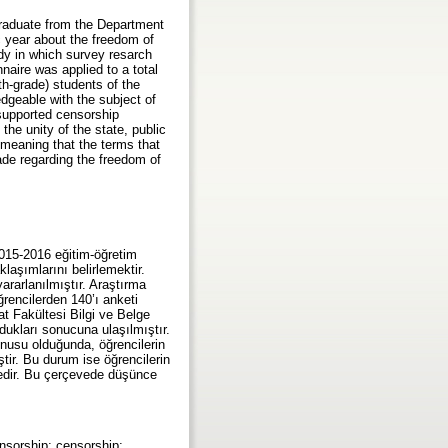
 graduate from the Department
 year about the freedom of
udy in which survey resarch
aire was applied to a total
th-grade) students of the
dgeable with the subject of
 supported censorship
the unity of the state, public
e meaning that the terms that
ade regarding the freedom of
015-2016 eğitim-öğretim
aşımlarını belirlemektir.
ararlanılmıştır. Araştırma
ğrencilerden 140’ı anketi
at Fakültesi Bilgi ve Belge
dukları sonucuna ulaşılmıştır.
onusu olduğunda, öğrencilerin
tir. Bu durum ise öğrencilerin
tedir. Bu çerçevede düşünce
nsorship; censorship;