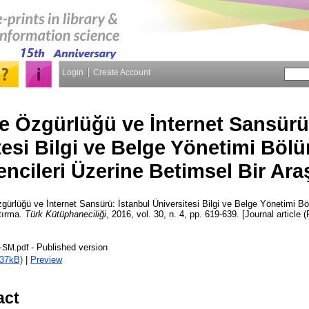
Login
Create Account
 Özgürlüğü ve İnternet Sansürü:
tesi Bilgi ve Belge Yönetimi Bölü
ncileri Üzerine Betimsel Bir Ara
rlüğü ve İnternet Sansürü: İstanbul Üniversitesi Bilgi ve Belge Yönetimi Böl
tırma.
Türk Kütüphaneciliği
, 2016, vol. 30, n. 4, pp. 619-639. [Journal article 
- Published version
-SM.pdf
937kB)
|
Preview
act