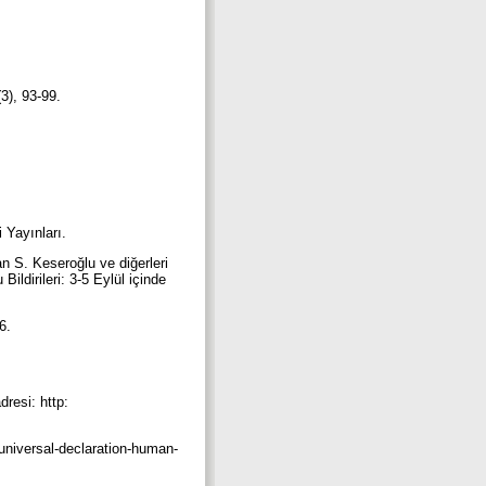
(3), 93-99.
 Yayınları.
n S. Keseroğlu ve diğerleri
ldirileri: 3-5 Eylül içinde
46.
resi: http:
universal-declaration-human-