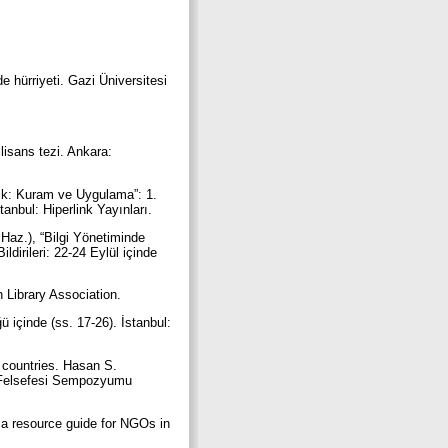
e hürriyeti. Gazi Üniversitesi
isans tezi. Ankara:
tik: Kuram ve Uygulama”: 1.
tanbul: Hiperlink Yayınları.
 Haz.), “Bilgi Yönetiminde
irileri: 22-24 Eylül içinde
n Library Association.
içinde (ss. 17-26). İstanbul:
y countries. Hasan S.
im Felsefesi Sempozyumu
 a resource guide for NGOs in