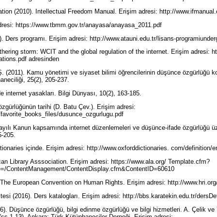
tion (2010). Intellectual Freedom Manual. Erişim adresi: http://www.ifmanual
dresi: https://www.tbmm.gov.tr/anayasa/anayasa_2011.pdf
6). Ders programı. Erişim adresi: http://www.atauni.edu.tr/lisans-programiun
hering storm: WCIT and the global regulation of the internet. Erişim adresi: ht
lations.pdf adresinden
. (2011). Kamu yönetimi ve siyaset bilimi öğrencilerinin düşünce özgürlüğü k
aneciliği, 25(2), 205-237.
de internet yasakları. Bilgi Dünyası, 10(2), 163-185.
zgürlüğünün tarihi (D. Batu Çev.). Erişim adresi:
lu/favorite_books_files/dusunce_ozgurlugu.pdf
ayılı Kanun kapsamında internet düzenlemeleri ve düşünce-ifade özgürlüğü üz
85-205.
tionaries içinde. Erişim adresi: http://www.oxforddictionaries. com/definition
an Library Asssociation. Erişim adresi: https://www.ala.org/ Template.cfm?
e=/ContentManagement/ContentDisplay.cfm&ContentID=60610
. The European Convention on Human Rights. Erişim adresi: http://www.hri.
itesi (2016). Ders katalogları. Erişim adresi: http://bbs.karatekin.edu.tr/de
96). Düşünce özgürlüğü, bilgi edinme özgürlüğü ve bilgi hizmetleri. A. Çelik ve 
ss.1-13). Ankara: Türk Kütüphaneciler Derneği. Erişim adresi: