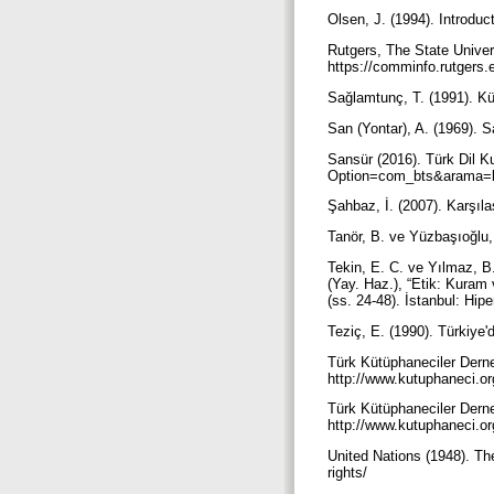
Olsen, J. (1994). Introduc
Rutgers, The State Univer
https://comminfo.rutgers
Sağlamtunç, T. (1991). Kü
San (Yontar), A. (1969). 
Sansür (2016). Türk Dil K
Option=com_bts&arama=
Şahbaz, İ. (2007). Karşıl
Tanör, B. ve Yüzbaşıoğlu,
Tekin, E. C. ve Yılmaz, B.
(Yay. Haz.), “Etik: Kuram 
(ss. 24-48). İstanbul: Hipe
Teziç, E. (1990). Türkiye
Türk Kütüphaneciler Derneğ
http://www.kutuphaneci.org
Türk Kütüphaneciler Derneğ
http://www.kutuphaneci.org
United Nations (1948). Th
rights/