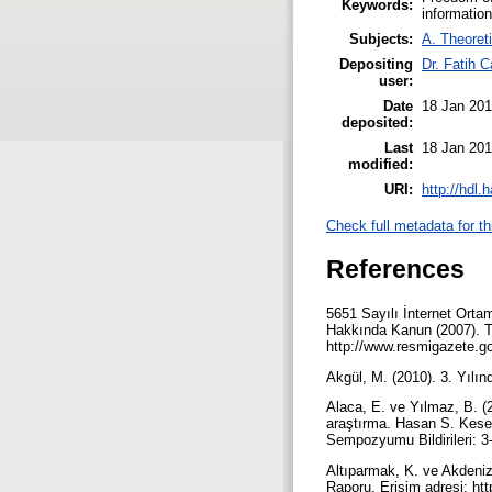
Keywords:
informatio
Subjects:
A. Theoreti
Depositing
Dr. Fatih 
user:
Date
18 Jan 201
deposited:
Last
18 Jan 201
modified:
URI:
http://hdl
Check full metadata for th
References
5651 Sayılı İnternet Orta
Hakkında Kanun (2007). T
http://www.resmigazete.go
Akgül, M. (2010). 3. Yılın
Alaca, E. ve Yılmaz, B. (
araştırma. Hasan S. Keser
Sempozyumu Bildirileri: 3-
Altıparmak, K. ve Akdeniz,
Raporu. Erişim adresi: htt