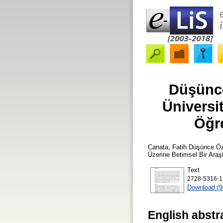
Düşünce
Üniversi
Öğre
Canata, Fatih
Düşünce Özgü
Üzerine Betimsel Bir Araş
Text
2728-5316-1
Download (
English abstr