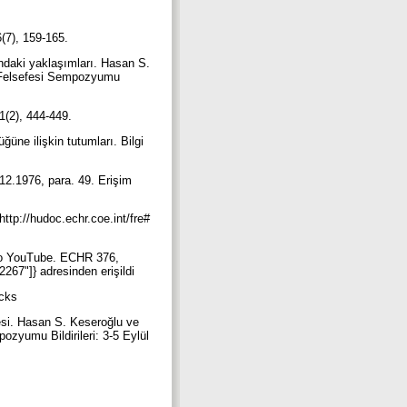
6(7), 159-165.
ndaki yaklaşımları. Hasan S.
im Felsefesi Sempozyumu
11(2), 444-449.
üne ilişkin tutumları. Bilgi
12.1976, para. 49. Erişim
tp://hudoc.echr.coe.int/fre#
 to YouTube. ECHR 376,
267"]} adresinden erişildi
acks
esi. Hasan S. Keseroğlu ve
ozyumu Bildirileri: 3-5 Eylül