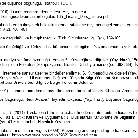
ye’de düşünce özgürlüğü. İstanbul: TÜGİK.
16). Lisans programı ders listesi. Erişim adresi:
u.tr/images/dokumanlar/belgeler/BBY_Lisans_Ders_Listesi.pdf
ukunda ve mukayeseli hukukta internet sitelerine erişimin engellenmesi ve ifad
 XIV(2), 407–454.
nce özgürlüğü ve kütüphanecilik. Türk Kütüphaneciliği, 2(4), 159-165.
nce özgürlüğü ve Türkiye’deki kütüphanecilik eğitimi. Yayımlanmamış yüksek l
l medya ve ifade özgürlüğü. Hasan S. Keseroğlu ve diğerleri (Yay. Haz.), “E
Bilgibilim Felsefesi Sempozyumu Bildirileri: 3-5 Eylül içinde (ss. 382-389). İs
 İnternet’te sansür üzerine bir değerlendirme. S. Kurbanoğlu ve diğeleri (Yay.
osyal Ağlar”: 2. Uluslararası Değişen Dünyada Bilgi Yönetimi Sempozyumu Bild
cettepe Üniversitesi Bilgi ve Belge Yönetimi Bölümü.
2001). Libraries and democrasy: the cornerstones of liberty. Chicago: America
ce Özgürlüğü: Nedir Acaba? Hayrettin Ökçesiz (Yay. Haz.). Düşünce Özgürlüğü 
az, B. (2014). Evulation of the intellectual freedom statements in libraries b
ay. Haz.), “Etik: Kuram ve Uygulama”: 1. Uluslararası Kütüphane ve Bilgibil
e (ss. 49-59). İstanbul: Hiperlink Yayınları.
titutions and Human Rights (2009). Preventing and responding to hate crimes:
adresi: http://www.osce.org/odihr/39821?download=true