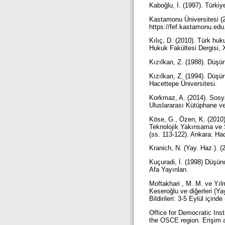
Kaboğlu, İ. (1997). Türki
Kastamonu Üniversitesi (20
https://fef.kastamonu.ed
Kılıç, D. (2010). Türk huk
Hukuk Fakültesi Dergisi,
Kızılkan, Z. (1988). Düşü
Kızılkan, Z. (1994). Düşü
Hacettepe Üniversitesi.
Korkmaz, A. (2014). Sosya
Uluslararası Kütüphane ve 
Köse, G., Özen, K. (2010).
Teknolojik Yakınsama ve S
(ss. 113-122). Ankara: Ha
Kranich, N. (Yay. Haz.). (
Kuçuradi, İ. (1998) Düşün
Afa Yayınları.
Moftakhari , M. M. ve Yılm
Keseroğlu ve diğerleri (Y
Bildirileri: 3-5 Eylül içind
Office for Democratic Ins
the OSCE region. Erişim 