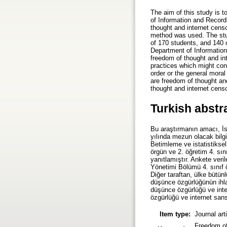
The aim of this study is t
of Information and Record
thought and internet censo
method was used. The stud
of 170 students, and 140 
Department of Information
freedom of thought and in
practices which might cons
order or the general moral
are freedom of thought an
thought and internet cens
Turkish abstr
Bu araştırmanın amacı, İs
yılında mezun olacak bilg
Betimleme ve istatistiksel
örgün ve 2. öğretim 4. sın
yanıtlamıştır. Ankete veri
Yönetimi Bölümü 4. sınıf ö
Diğer taraftan, ülke bütü
düşünce özgürlüğünün ihlal
düşünce özgürlüğü ve inte
özgürlüğü ve internet sans
Item type:
Journal art
Freedom of