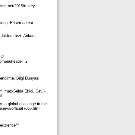
edom-net/2015/turkey
ring. Erişim adresi:
doktora tezi. Ankara:
hp?
ubmenuheader=2
lendirme. Bilgi Dünyası,
t Yılmaz-Selda Ekici, Çev.).
pdf
y: a global challenge in the
neva/official /dop.html
me/izlence/?