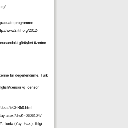
.org/
dergraduate-programme
tp://www2.itif.org/2012-
onusundaki görüşleri üzerine
erine bir değerlendirme. Türk
/english/censor?q=censor
org/docs/ECHR50.html
rsDetay.aspx?drsK=06061047
Y. Tonta (Yay. Haz.). Bilgi