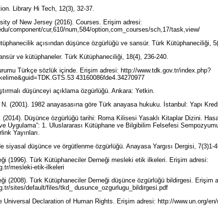
tion. Library Hi Tech, 12(3), 32-37.
sity of New Jersey (2016). Courses. Erişim adresi:
.edu/component/cur,610/num,584/option,com_courses/sch,17/task,view/
tüphanecilik açısından düşünce özgürlüğü ve sansür. Türk Kütüphaneciliği, 5
Sansür ve kütüphaneler. Türk Kütüphaneciliği, 18(4), 236-240.
urumu Türkçe sözlük içinde. Erişim adresi: http://www.tdk.gov.tr/index.php?
kelime&guid=TDK.GTS.53 43160086fde4.34270977
aştırmalı düşünceyi açıklama özgürlüğü. Ankara: Yetkin.
 N. (2001). 1982 anayasasına göre Türk anayasa hukuku. İstanbul: Yapı Kredi
 (2014). Düşünce özgürlüğü tarihi: Roma Kilisesi Yasaklı Kitaplar Dizini. Hasa
ve Uygulama”: 1. Uluslararası Kütüphane ve Bilgibilim Felsefesi Sempozyumu Bi
rlink Yayınları.
'de siyasal düşünce ve örgütlenme özgürlüğü. Anayasa Yargısı Dergisi, 7(3)1-
i (1996). Türk Kütüphaneciler Derneği mesleki etik ilkeleri. Erişim adresi:
.tr/mesleki-etik-ilkeleri
i (2008). Türk Kütüphaneciler Derneği düşünce özgürlüğü bildirgesi. Erişim ad
.tr/sites/default/files/tkd_ dusunce_ozgurlugu_bildirgesi.pdf
e Universal Declaration of Human Rights. Erişim adresi: http://www.un.org/en/