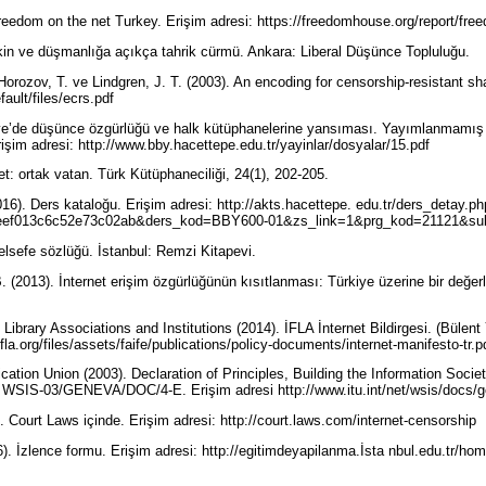
eedom on the net Turkey. Erişim adresi: https://freedomhouse.org/report/fre
kin ve düşmanlığa açıkça tahrik cürmü. Ankara: Liberal Düşünce Topluluğu.
 Horozov, T. ve Lindgren, J. T. (2003). An encoding for censorship-resistant sha
fault/files/ecrs.pdf
iye’de düşünce özgürlüğü ve halk kütüphanelerine yansıması. Yayımlanmamış 
işim adresi: http://www.bby.hacettepe.edu.tr/yayinlar/dosyalar/15.pdf
net: ortak vatan. Türk Kütüphaneciliği, 24(1), 202-205.
16). Ders kataloğu. Erişim adresi: http://akts.hacettepe. edu.tr/ders_detay.p
0eef013c6c52e73c02ab&ders_kod=BBY600-01&zs_link=1&prg_kod=21121&s
Felsefe sözlüğü. İstanbul: Remzi Kitapevi.
 (2013). İnternet erişim özgürlüğünün kısıtlanması: Türkiye üzerine bir değer
f Library Associations and Institutions (2014). İFLA İnternet Bildirgesi. (Bülen
ifla.org/files/assets/faife/publications/policy-documents/internet-manifesto-tr.
ation Union (2003). Declaration of Principles, Building the Information Societ
WSIS-03/GENEVA/DOC/4-E. Erişim adresi http://www.itu.int/net/wsis/docs/ge
. Court Laws içinde. Erişim adresi: http://court.laws.com/internet-censorship
6). İzlence formu. Erişim adresi: http://egitimdeyapilanma.İsta nbul.edu.tr/ho