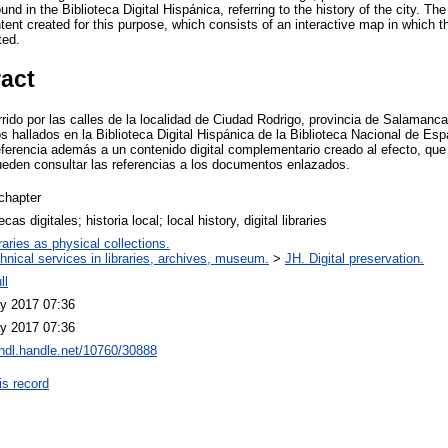
 in the Biblioteca Digital Hispánica, referring to the history of the city. The 
ent created for this purpose, which consists of an interactive map in which th
ted.
ract
rrido por las calles de la localidad de Ciudad Rodrigo, provincia de Salamanc
hallados en la Biblioteca Digital Hispánica de la Biblioteca Nacional de Españ
referencia además a un contenido digital complementario creado al efecto, qu
pueden consultar las referencias a los documentos enlazados.
chapter
ecas digitales; historia local; local history, digital libraries
raries as physical collections.
hnical services in libraries, archives, museum.
>
JH. Digital preservation.
ll
y 2017 07:36
y 2017 07:36
/hdl.handle.net/10760/30888
is record