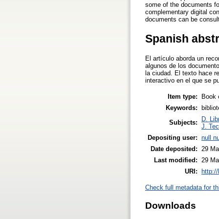
some of the documents found
complementary digital cont
documents can be consul
Spanish abst
El artículo aborda un reco
algunos de los documentos 
la ciudad. El texto hace 
interactivo en el que se 
Item type:
Book 
Keywords:
bibliot
D. Lib
Subjects:
J. Tec
Depositing user:
null nu
Date deposited:
29 Ma
Last modified:
29 Ma
URI:
http:/
Check full metadata for th
Downloads