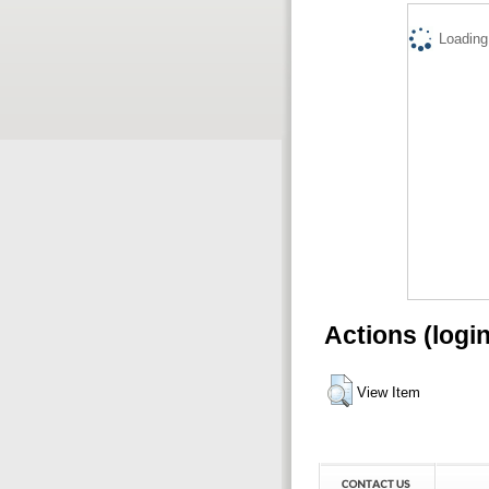
Loading.
Actions (logi
View Item