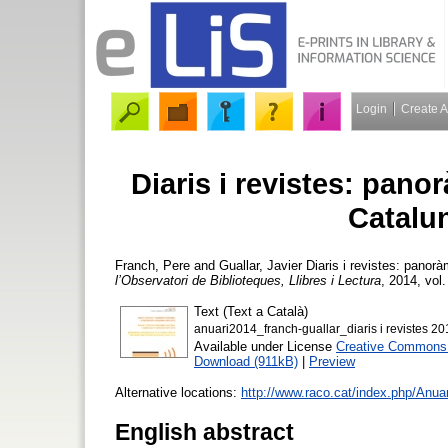
Login
Create 
Diaris i revistes: panor
Catalu
Franch, Pere
and
Guallar, Javier
Diaris i revistes: panorà
l’Observatori de Biblioteques, Llibres i Lectura
, 2014, vol.
Text (Text a Català)
anuari2014_franch-guallar_diaris i revistes 20
Available under License
Creative Commons A
Download (911kB)
|
Preview
Alternative locations:
http://www.raco.cat/index.php/Anuar
English abstract