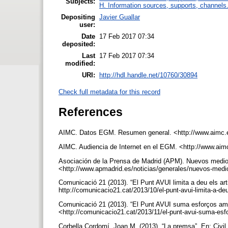
Subjects:
H. Information sources, supports, channels
Depositing
Javier Guallar
user:
Date
17 Feb 2017 07:34
deposited:
Last
17 Feb 2017 07:34
modified:
URI:
http://hdl.handle.net/10760/30894
Check full metadata for this record
References
AIMC. Datos EGM. Resumen general. <http://www.aimc
AIMC. Audiencia de Internet en el EGM. <http://www.aim
Asociación de la Prensa de Madrid (APM). Nuevos medios
<http://www.apmadrid.es/noticias/generales/nuevos-medi
Comunicació 21 (2013). “El Punt AVUI limita a deu els art
http://comunicacio21.cat/2013/10/el-punt-avui-limita-a-de
Comunicació 21 (2013). “El Punt AVUI suma esforços amb
<http://comunicacio21.cat/2013/11/el-punt-avui-suma-esf
Corbella Cordomí, Joan M. (2013). “La premsa”. En: Civil