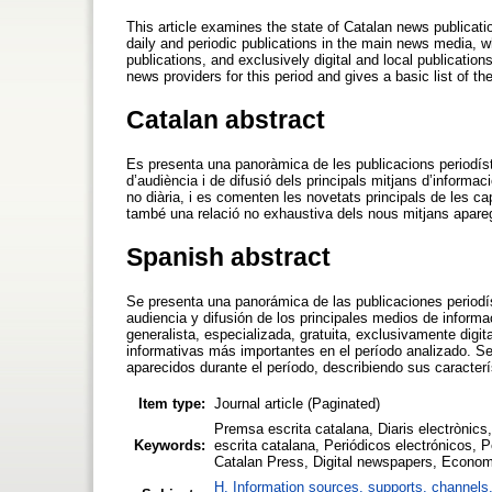
This article examines the state of Catalan news publicati
daily and periodic publications in the main news media, w
publications, and exclusively digital and local publication
news providers for this period and gives a basic list of 
Catalan abstract
Es presenta una panoràmica de les publicacions periodís
d’audiència i de difusió dels principals mitjans d’informació
no diària, i es comenten les novetats principals de les c
també una relació no exhaustiva dels nous mitjans aparegu
Spanish abstract
Se presenta una panorámica de las publicaciones periodí
audiencia y difusión de los principales medios de informac
generalista, especializada, gratuita, exclusivamente digi
informativas más importantes en el período analizado. S
aparecidos durante el período, describiendo sus caracterí
Item type:
Journal article (Paginated)
Premsa escrita catalana, Diaris electrònics
Keywords:
escrita catalana, Periódicos electrónicos, 
Catalan Press, Digital newspapers, Economi
H. Information sources, supports, channels