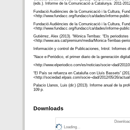
(eds.). Informe de la Comunicació a Catalunya. 2011-20
Fundació Audiències de la Comunicació i la Cultura, Fund
<http://www.fundacc.org/fundacc/ca/dades/informe-public-
Fundació Audiències de la Comunicació i la Cultura, Fu
<http://www.fundacc.org/fundacc/ca/dades/informe-public-
Gutiérrez, Alex (2013). “Mònica Terribas: “Els periodistes
<http://www.ara.cat/premium/media/Monica-Terribas-per
Información y control de Publicaciones, Introl. Informes 
“Nace e-Periódico, el primer diario de la generación digital
<http://www.elperiodico.com/es/noticias/socie¬dad/20110
“El País se refuerza en Cataluña con Lluís Bassets” (201
<http://sociedad.elpais.com/socie¬dad/2012/05/26/actu
Palacio Llanos, Luis (dir.) (2013). Informe anual de la p
109 p.
Downloads
Download
Loading...