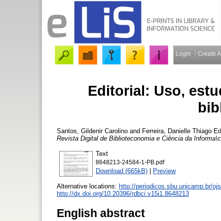
Login
Create 
Editorial: Uso, est
bib
Santos, Gildenir Carolino
and
Ferreira, Danielle Thiago
Edi
Revista Digital de Biblioteconomia e Ciência da Informa\
Text
8648213-24584-1-PB.pdf
Download (665kB)
|
Preview
Alternative locations:
http://periodicos.sbu.unicamp.br/oj
http://dx.doi.org/10.20396/rdbci.v15i1.8648213
English abstract