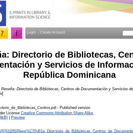
Login
Create Account
a: Directorio de Bibliotecas, Ce
ntación y Servicios de Informac
República Dominicana
Reseña: Directorio de Bibliotecas, Centros de Documentación y Servicios de
w]
- Published version
torio_de_Bibliotecas_Centros.pdf
nder License
Creative Commons Attribution Share Alike
.
4kB)
|
Preview
du/9761005/Rese%C3%B1a_Directorio_de_Bibliotecas_Centros_de_Documen