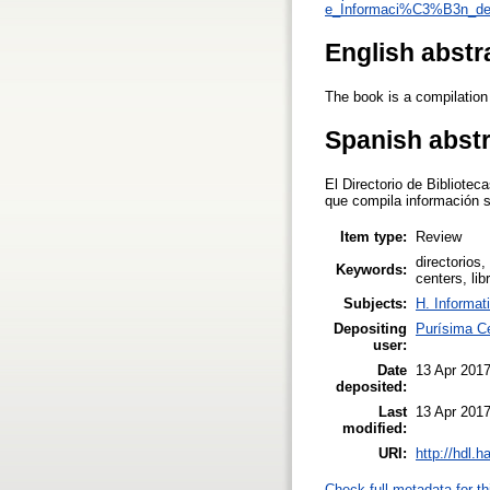
e_Informaci%C3%B3n_de
English abstr
The book is a compilation
Spanish abst
El Directorio de Bibliote
que compila información 
Item type:
Review
directorios
Keywords:
centers, li
Subjects:
H. Informat
Depositing
Purísima C
user:
Date
13 Apr 2017
deposited:
Last
13 Apr 2017
modified:
URI:
http://hdl.
Check full metadata for th