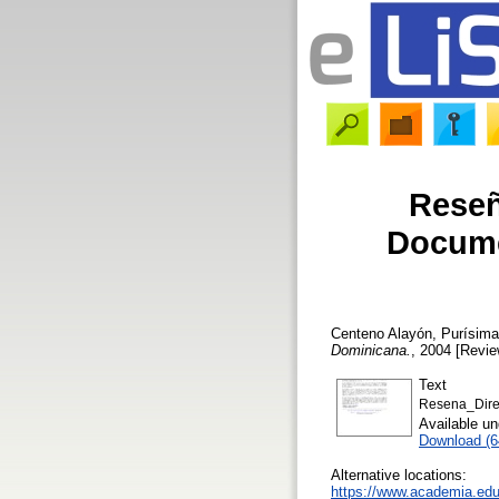
Reseñ
Docume
Centeno Alayón, Purísima
Dominicana.
, 2004 [Revie
Text
Resena_Direc
Available u
Download (6
Alternative locations:
https://www.academia.e