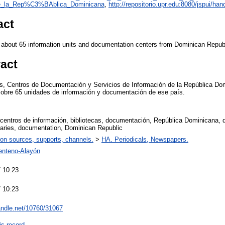
_la_Rep%C3%BAblica_Dominicana
,
http://repositorio.upr.edu:8080/jspui/h
act
 about 65 information units and documentation centers from Dominican Repub
ract
cas, Centros de Documentación y Servicios de Información de la República Do
sobre 65 unidades de información y documentación de ese país.
, centros de información, bibliotecas, documentación, República Dominicana, di
braries, documentation, Dominican Republic
ion sources, supports, channels.
>
HA. Periodicals, Newspapers.
enteno-Alayón
 10:23
 10:23
handle.net/10760/31067
is record