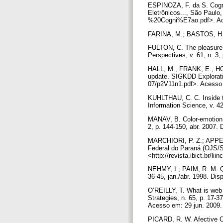
ESPINOZA, F. da S. Cogn
Eletrônicos..., São Pau
%20Cogni%E7ao.pdf>. Ac
FARINA, M.; BASTOS, H. 
FULTON, C. The pleasure p
Perspectives, v. 61, n. 
HALL, M., FRANK, E., H
update. SIGKDD Exploratio
07/p2V11n1.pdf>. Acesso
KUHLTHAU, C. C. Inside th
Information Science, v. 42
MANAV, B. Color-emotion a
2, p. 144-150, abr. 2007.
MARCHIORI, P. Z.; APPEL,
Federal do Paraná (OJS/SE
<http://revista.ibict.br/li
NEHMY, I.; PAIM, R. M. Q.
36-45, jan./abr. 1998. D
O’REILLY, T. What is web 
Strategies, n. 65, p. 17-3
Acesso em: 29 jun. 2009
PICARD, R. W. Afective C