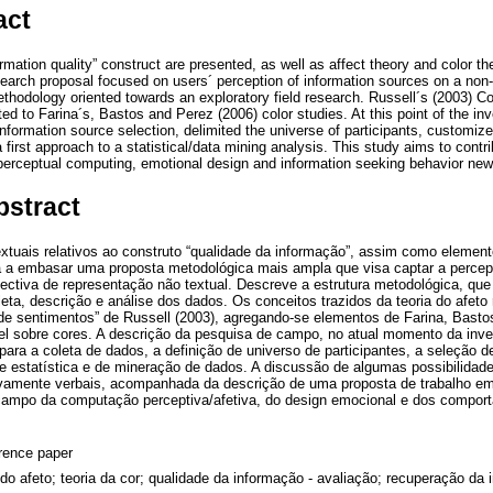
act
mation quality” construct are presented, as well as affect theory and color th
esearch proposal focused on users´ perception of information sources on a non-
ethodology oriented towards an exploratory field research. Russell´s (2003) C
ed to Farina´s, Bastos and Perez (2006) color studies. At this point of the in
information source selection, delimited the universe of participants, customiz
first approach to a statistical/data mining analysis. This study aims to contr
perceptual computing, emotional design and information seeking behavior new 
bstract
tuais relativos ao construto “qualidade da informação”, assim como elemento
ma a embasar uma proposta metodológica mais ampla que visa captar a percep
ctiva de representação não textual. Descreve a estrutura metodológica, que
eta, descrição e análise dos dados. Os conceitos trazidos da teoria do afet
 de sentimentos” de Russell (2003), agregando-se elementos de Farina, Bast
el sobre cores. A descrição da pesquisa de campo, no atual momento da inve
ara a coleta de dados, a definição de universo de participantes, a seleção d
e estatística e de mineração de dados. A discussão de algumas possibilidad
vamente verbais, acompanhada da descrição de uma proposta de trabalho e
campo da computação perceptiva/afetiva, do design emocional e dos compor
rence paper
 do afeto; teoria da cor; qualidade da informação - avaliação; recuperação da