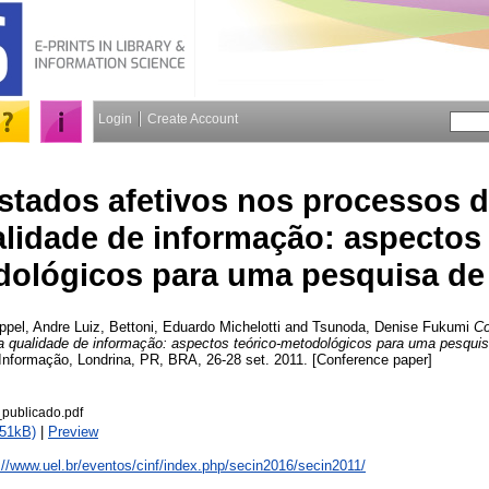
Login
Create Account
stados afetivos nos processos d
lidade de informação: aspectos 
dológicos para uma pesquisa d
ppel, Andre Luiz
,
Bettoni, Eduardo Michelotti
and
Tsunoda, Denise Fukumi
Co
a qualidade de informação: aspectos teórico-metodológicos para uma pesqui
Informação, Londrina, PR, BRA, 26-28 set. 2011. [Conference paper]
publicado.pdf
551kB)
|
Preview
://www.uel.br/eventos/cinf/index.php/secin2016/secin2011/