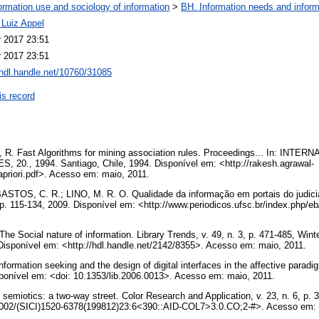
ormation use and sociology of information
>
BH. Information needs and inform
 Luiz Appel
r 2017 23:51
r 2017 23:51
/hdl.handle.net/10760/31085
is record
. Fast Algorithms for mining association rules. Proceedings... In: I
0., 1994. Santiago, Chile, 1994. Disponível em: <http://rakesh.agrawal-
apriori.pdf>. Acesso em: maio, 2011.
OS, C. R.; LINO, M. R. O. Qualidade da informação em portais do judiciár
, p. 115-134, 2009. Disponível em: <http://www.periodicos.ufsc.br/index.php/e
 Social nature of information. Library Trends, v. 49, n. 3, p. 471-485, Winte
Disponível em: <http://hdl.handle.net/2142/8355>. Acesso em: maio, 2011.
nformation seeking and the design of digital interfaces in the affective paradig
sponível em: <doi: 10.1353/lib.2006.0013>. Acesso em: maio, 2011.
semiotics: a two-way street. Color Research and Application, v. 23, n. 6, p. 
.1002/(SICI)1520-6378(199812)23:6<390::AID-COL7>3.0.CO;2-#>. Acesso em: