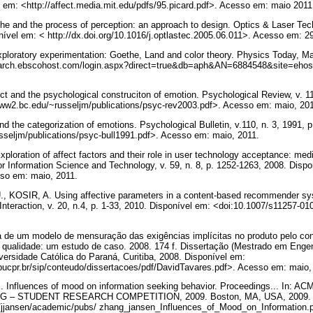
l em: <http://affect.media.mit.edu/pdfs/95.picard.pdf>. Acesso em: maio 201
 and the process of perception: an approach to design. Optics & Laser Techn
onível em: < http://dx.doi.org/10.1016/j.optlastec.2005.06.011>. Acesso em: 
loratory experimentation: Goethe, Land and color theory. Physics Today, Maryl
earch.ebscohost.com/login.aspx?direct=true&db=aph&AN=6884548&site=ehost
t and the psychological construciton of emotion. Psychological Review, v. 11
www2.bc.edu/~russeljm/publications/psyc-rev2003.pdf>. Acesso em: maio, 20
d the categorization of emotions. Psychological Bulletin, v.110, n. 3, 1991, 
sseljm/publications/psyc-bull1991.pdf>. Acesso em: maio, 2011.
loration of affect factors and their role in user technology acceptance: medi
or Information Science and Technology, v. 59, n. 8, p. 1252-1263, 2008. Dispo
sso em: maio, 2011.
 KOSIR, A. Using affective parameters in a content-based recommender sy
nteraction, v. 20, n.4, p. 1-33, 2010. Disponível em: <doi:10.1007/s11257-0
de um modelo de mensuração das exigências implícitas no produto pelo co
qualidade: um estudo de caso. 2008. 174 f. Dissertação (Mestrado em Enge
iversidade Católica do Paraná, Curitiba, 2008. Disponível em:
.pucpr.br/sip/conteudo/dissertacoes/pdf/DavidTavares.pdf>. Acesso em: maio
 Influences of mood on information seeking behavior. Proceedings... I
– STUDENT RESEARCH COMPETITION, 2009. Boston, MA, USA, 2009. D
edu/jjansen/academic/pubs/ zhang_jansen_Influences_of_Mood_on_Information.