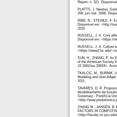
Report, n. 321. Disponíve
PLATTS, J. Newton, Goethe
209, jun./set. 2006. Disp
RIBE, N.; STEINLE, F. Exp
Disponível em: <http://s
2010.
RUSSELL, J. A. Core affec
Disponível em: <https://
RUSSELL, J. A. Culture an
<https://www2.bc.edu/~ru
SUN, H., ZHANG, P. An Exp
of the American Society f
10.1002/asi.20819>. Ace
TKALCIC, M., BURNIK, U.,
Modeling and User-Adapt I
2011.
TAVARES, D. R. Proposta 
desdobramento da função 
Sistemas) - Pontifícia Un
<http://www.produtronica
ZHANG M., JANSEN, B.J.
FACTORS IN COMPUTING 
<http://faculty.ist.psu.