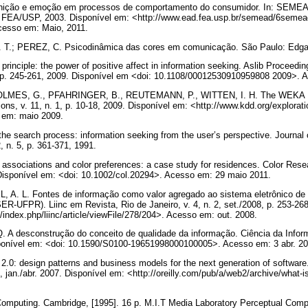
ição e emoção em processos de comportamento do consumidor. In: SEMEAD
lo, FEA/USP, 2003. Disponível em: <http://www.ead.fea.usp.br/semead/6se
esso em: Maio, 2011.
T.; PEREZ, C. Psicodinâmica das cores em comunicação. São Paulo: Edgar
rinciple: the power of positive affect in information seeking. Aslib Proceedi
3, p. 245-261, 2009. Disponível em <doi: 10.1108/00012530910959808 2009>.
OLMES, G., PFAHRINGER, B., REUTEMANN, P., WITTEN, I. H. The WEKA Da
ns, v. 11, n. 1, p. 10-18, 2009. Disponível em: <http://www.kdd.org/explorat
 em: maio 2009.
e search process: information seeking from the user’s perspective. Journal 
, n. 5, p. 361-371, 1991.
ssociations and color preferences: a case study for residences. Color Resear
 Disponível em: <doi: 10.1002/col.20294>. Acesso em: 29 maio 2011.
 A. L. Fontes de informação como valor agregado ao sistema eletrônico de 
R-UFPR). Liinc em Revista, Rio de Janeiro, v. 4, n. 2, set./2008, p. 253-26
inc/index.php/liinc/article/viewFile/278/204>. Acesso em: out. 2008.
 A desconstrução do conceito de qualidade da informação. Ciência da Informaç
isponível em: <doi: 10.1590/S0100-19651998000100005>. Acesso em: 3 abr. 2
2.0: design patterns and business models for the next generation of softwa
7, jan./abr. 2007. Disponível em: <http://oreilly.com/pub/a/web2/archive/what
.
omputing. Cambridge, [1995]. 16 p. M.I.T Media Laboratory Perceptual Comp