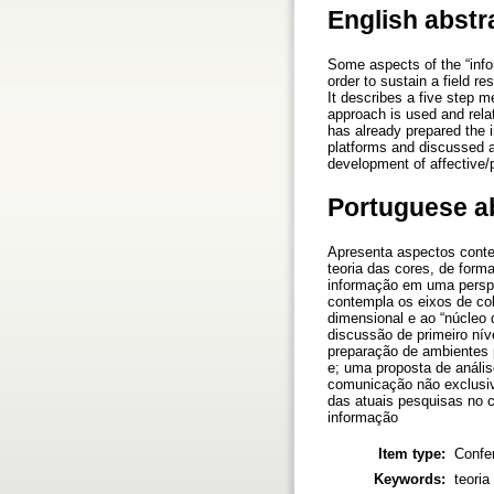
English abstr
Some aspects of the “infor
order to sustain a field r
It describes a five step m
approach is used and relat
has already prepared the 
platforms and discussed a 
development of affective/
Portuguese a
Apresenta aspectos contex
teoria das cores, de for
informação em uma perspe
contempla os eixos de col
dimensional e ao “núcleo
discussão de primeiro nív
preparação de ambientes p
e; uma proposta de anális
comunicação não exclusi
das atuais pesquisas no 
informação
Item type:
Confe
Keywords:
teoria