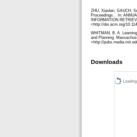
ZHU, Xiaolan, GAUCH, Susa
Proceedings... In: A
INFORMATION RETRIEVAL, 
<http://doi.acm.org/10.1
WHITMAN, B. A. Learning t
and Planning. Massachuset
<http://pubs.media.mit.e
Downloads
Loading.