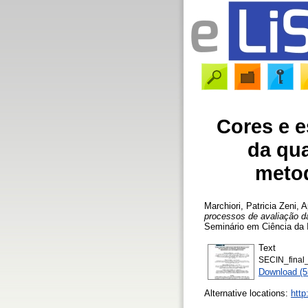
Cores e e
da qua
meto
Marchiori, Patricia Zeni
,
A
processos de avaliação d
Seminário em Ciência da 
Text
SECIN_final_
Download (
Alternative locations:
http