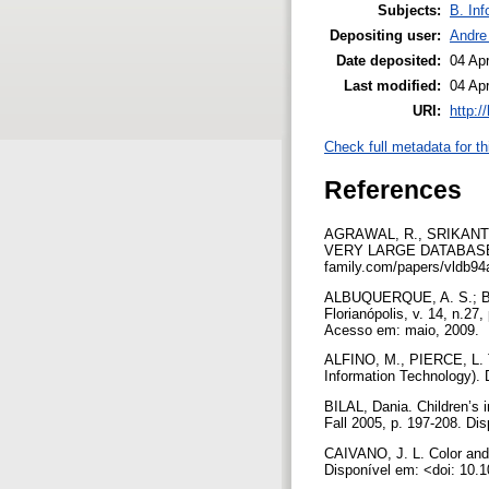
Subjects:
B. Inf
Depositing user:
Andre
Date deposited:
04 Ap
Last modified:
04 Ap
URI:
http:/
Check full metadata for th
References
AGRAWAL, R., SRIKANT, R
VERY LARGE DATABASES, 2
family.com/papers/vldb94
ALBUQUERQUE, A. S.; BAST
Florianópolis, v. 14, n.27
Acesso em: maio, 2009.
ALFINO, M., PIERCE, L. The
Information Technology). 
BILAL, Dania. Children’s i
Fall 2005, p. 197-208. Di
CAIVANO, J. L. Color and 
Disponível em: <doi: 10