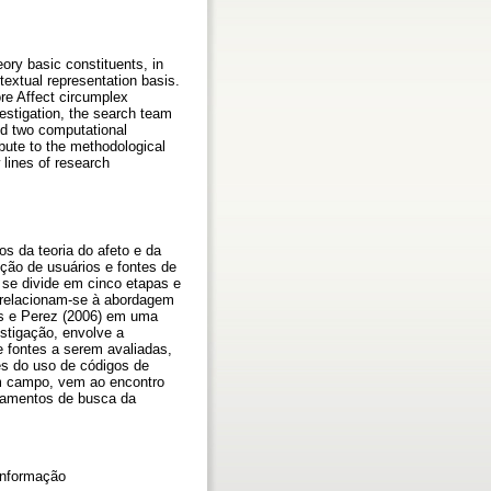
eory basic constituents, in
textual representation basis.
ore Affect circumplex
vestigation, the search team
ed two computational
ibute to the methodological
lines of research
s da teoria do afeto e da
ção de usuários e fontes de
 se divide em cinco etapas e
o relacionam-se à abordagem
os e Perez (2006) em uma
stigação, envolve a
e fontes a serem avaliadas,
es do uso de códigos de
m campo, vem ao encontro
tamentos de busca da
 informação