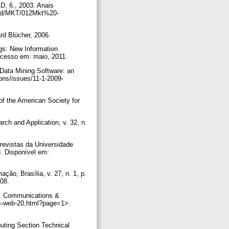
, 6., 2003. Anais
mead/MKT/012Mkt%20-
d Blücher, 2006.
ngs: New Information
 Acesso em: maio, 2011.
ta Mining Software: an
ions/issues/11-1-2009-
of the American Society for
ch and Application, v. 32, n.
revistas da Universidade
8. Disponível em:
ão, Brasília, v. 27, n. 1, p.
008.
re. Communications &
-is-web-20.html?page=1>.
uting Section Technical