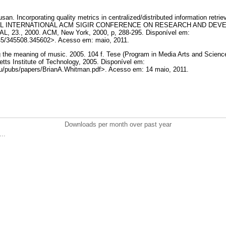
n. Incorporating quality metrics in centralized/distributed information retri
NNUAL INTERNATIONAL ACM SIGIR CONFERENCE ON RESEARCH AND DEV
23., 2000. ACM, New York, 2000, p, 288-295. Disponível em:
145/345508.345602>. Acesso em: maio, 2011.
he meaning of music. 2005. 104 f. Tese (Program in Media Arts and Sciences
ts Institute of Technology, 2005. Disponível em:
du/pubs/papers/BrianA.Whitman.pdf>. Acesso em: 14 maio, 2011.
Downloads per month over past year
..