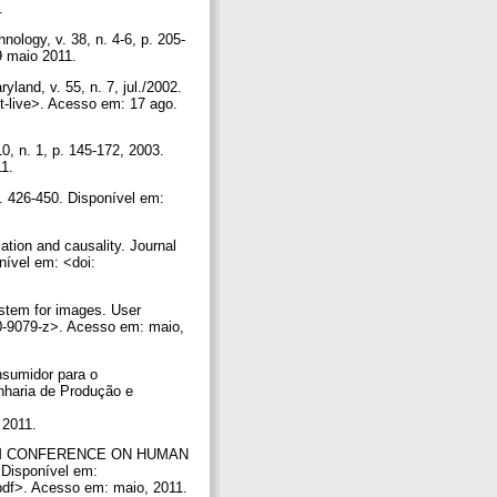
1.
ology, v. 38, n. 4-6, p. 205-
29 maio 2011.
and, v. 55, n. 7, jul./2002.
-live>. Acesso em: 17 ago.
0, n. 1, p. 145-172, 2003.
11.
p. 426-450. Disponível em:
ation and causality. Journal
nível em: <doi:
stem for images. User
10-9079-z>. Acesso em: maio,
nsumidor para o
nharia de Produção e
, 2011.
n: ACM CONFERENCE ON HUMAN
isponível em:
pdf>. Acesso em: maio, 2011.