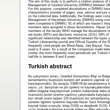
The aim of this study is to perform a citation analysis o
Management of Istanbul University (DIRMIU) between 1967
For this purpose, completed dissertations in DIRMIU hav
characteristics (number of pages, year, advisor and jury 
on the collected data. Additionally, the findings were co
Management of Hacettepe University (DIMHU) using compar
were completed in DIRMIU, 91 of which are master’s thesi
members were assigned in these dissertations. Hasan Sac
members of the faculty WHO manage the dissertations mos
are books (50%) and electronic resources (31%). 69% of t
significant relationship was identified between the types 
Turkish Librarianship journal and Official Gazette of the 
frequently cited people are Meral Alpay, Jale Baysal, Yas
used is 8 years. As a result of the comparison made betw
similar, the most frequently used periodicals are Turkish 
half-life is between 8 and 9 years.
Turkish abstract
Bu çalışmanın amacı, İstanbul Üniversitesi Bilgi ve Bel
tamamlanmış lisansüstü tezlerin atıf analizini yapmak ve
karşılaştırmaktır. Bu amaçla, İÜBBYB’de tamamlanmış lisan
sayısı, yıl, danışman ve jüri üyeleri) ve kaynakçalarından 
edilen bulgular karşılaştırmalı yöntem kullanılarak dah
lisansüstü tezleri üzerine yapılmış çalışmalarla karşılaşt
tezi olmak üzere toplam 120 lisansüstü tez tamamlanmıştı
yöneten öğretim üyelerinin başında Hasan Sacit Keseroğlu
kaynak türleri sırasıyla, kitap (%50) ve dergilerdir (%31).
ve bu tezlerde kullanılan kaynak türleri ve diller arasında i