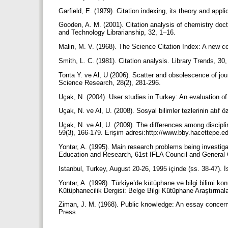
Garfield, E. (1979). Citation indexing, its theory and app
Gooden, A. M. (2001). Citation analysis of chemistry doct
and Technology Librarianship, 32, 1–16.
Malin, M. V. (1968). The Science Citation Index: A new c
Smith, L. C. (1981). Citation analysis. Library Trends, 30
Tonta Y. ve Al, U (2006). Scatter and obsolescence of jour
Science Research, 28(2), 281-296.
Uçak, N. (2004). User studies in Turkey: An evaluation o
Uçak, N. ve Al, U. (2008). Sosyal bilimler tezlerinin atıf ö
Uçak, N. ve Al, U. (2009). The differences among disciplin
59(3), 166-179. Erişim adresi:http://www.bby.hacettepe.edu
Yontar, A. (1995). Main research problems being investiga
Education and Research, 61st IFLA Council and General
Istanbul, Turkey, August 20-26, 1995 içinde (ss. 38-47). 
Yontar, A. (1998). Türkiye’de kütüphane ve bilgi bilimi k
Kütüphanecilik Dergisi: Belge Bilgi Kütüphane Araştırmala
Ziman, J. M. (1968). Public knowledge: An essay concern
Press.