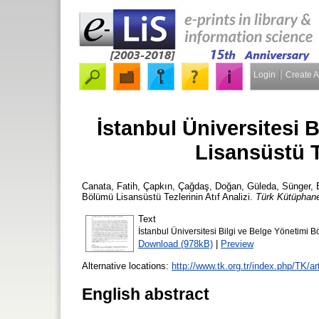
Login
Create 
İstanbul Üniversitesi 
Lisansüstü Te
Canata, Fatih
,
Çapkın, Çağdaş
,
Doğan, Güleda
,
Sünger, 
Bölümü Lisansüstü Tezlerinin Atıf Analizi.
Türk Kütüphane
Text
İstanbul Üniversitesi Bilgi ve Belge Yönetimi Bö
Download (978kB)
|
Preview
Alternative locations:
http://www.tk.org.tr/index.php/TK/a
English abstract