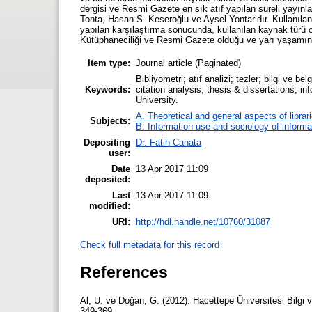
dergisi ve Resmi Gazete en sık atıf yapılan süreli yayınlar
Tonta, Hasan S. Keseroğlu ve Aysel Yontar’dır. Kullanıl
yapılan karşılaştırma sonucunda, kullanılan kaynak türü or
Kütüphaneciliği ve Resmi Gazete olduğu ve yarı yaşamın s
Item type:
Journal article (Paginated)
Bibliyometri; atıf analizi; tezler; bilgi ve b
Keywords:
citation analysis; thesis & dissertations; 
University.
A. Theoretical and general aspects of librar
Subjects:
B. Information use and sociology of informa
Depositing
Dr. Fatih Canata
user:
Date
13 Apr 2017 11:09
deposited:
Last
13 Apr 2017 11:09
modified:
URI:
http://hdl.handle.net/10760/31087
Check full metadata for this record
References
Al, U. ve Doğan, G. (2012). Hacettepe Üniversitesi Bilgi v
349-369.