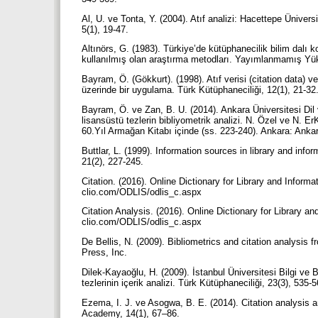
Al, U. ve Tonta, Y. (2004). Atıf analizi: Hacettepe Üniver
5(1), 19-47.
Altınörs, G. (1983). Türkiye’de kütüphanecilik bilim dalı 
kullanılmış olan araştırma metodları. Yayımlanmamış Yük
Bayram, Ö. (Gökkurt). (1998). Atıf verisi (citation data) v
üzerinde bir uygulama. Türk Kütüphaneciliği, 12(1), 21-32
Bayram, Ö. ve Zan, B. U. (2014). Ankara Üniversitesi Dil
lisansüstü tezlerin bibliyometrik analizi. N. Özel ve N. 
60.Yıl Armağan Kitabı içinde (ss. 223-240). Ankara: Ankar
Buttlar, L. (1999). Information sources in library and inf
21(2), 227-245.
Citation. (2016). Online Dictionary for Library and Inform
clio.com/ODLIS/odlis_c.aspx
Citation Analysis. (2016). Online Dictionary for Library a
clio.com/ODLIS/odlis_c.aspx
De Bellis, N. (2009). Bibliometrics and citation analysis
Press, Inc.
Dilek-Kayaoğlu, H. (2009). İstanbul Üniversitesi Bilgi ve
tezlerinin içerik analizi. Türk Kütüphaneciliği, 23(3), 535-
Ezema, I. J. ve Asogwa, B. E. (2014). Citation analysis an
Academy, 14(1), 67–86.