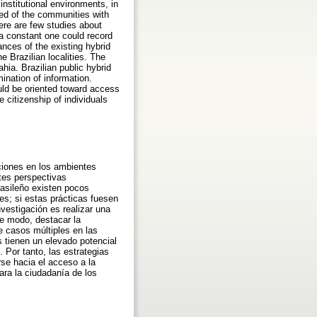
nstitutional environments, in
nced of the communities with
here are few studies about
e a constant one could record
ances of the existing hybrid
he Brazilian localities. The
ia. Brazilian public hybrid
ination of information.
ould be oriented toward access
e citizenship of individuals
ciones en los ambientes
ntes perspectivas
rasileño existen pocos
nes; si estas prácticas fuesen
nvestigación es realizar una
se modo, destacar la
de casos múltiples en las
 tienen un elevado potencial
Por tanto, las estrategias
se hacia el acceso a la
ara la ciudadanía de los