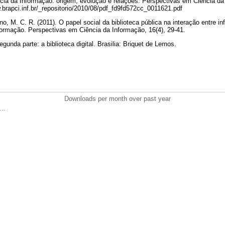
ncia da Informação: origem, evolução e relações. Perspectivas em Ciência da 
brapci.inf.br/_repositorio/2010/08/pdf_fd9fd572cc_0011621.pdf
ino, M. C. R. (2011). O papel social da biblioteca pública na interação entre
formação. Perspectivas em Ciência da Informação, 16(4), 29-41.
gunda parte: a biblioteca digital. Brasilia: Briquet de Lemos.
Downloads per month over past year
..