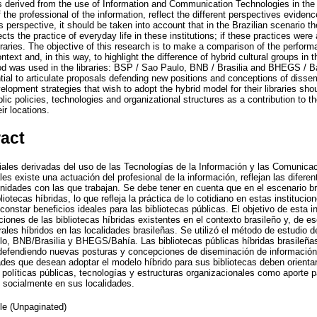
s derived from the use of Information and Communication Technologies in the i
f the professional of the information, reflect the different perspectives evide
 perspective, it should be taken into account that in the Brazilian scenario t
lects the practice of everyday life in these institutions; if these practices wer
libraries. The objective of this research is to make a comparison of the perform
ontext and, in this way, to highlight the difference of hybrid cultural groups in t
d was used in the libraries: BSP / Sao Paulo, BNB / Brasilia and BHEGS / Bah
ntial to articulate proposals defending new positions and conceptions of dissem
lopment strategies that wish to adopt the hybrid model for their libraries sh
lic policies, technologies and organizational structures as a contribution to th
ir locations.
ract
ales derivadas del uso de las Tecnologías de la Información y las Comunica
ales existe una actuación del profesional de la información, reflejan las difere
idades con las que trabajan. Se debe tener en cuenta que en el escenario b
iotecas híbridas, lo que refleja la práctica de lo cotidiano en estas institucio
onstar beneficios ideales para las bibliotecas públicas. El objetivo de esta i
iones de las bibliotecas híbridas existentes en el contexto brasileño y, de e
rales híbridos en las localidades brasileñas. Se utilizó el método de estudio 
o, BNB/Brasilia y BHEGS/Bahía. Las bibliotecas públicas híbridas brasileñas
 defendiendo nuevas posturas y concepciones de diseminación de información. 
des que desean adoptar el modelo híbrido para sus bibliotecas deben orientar
 políticas públicas, tecnologías y estructuras organizacionales como aporte p
n socialmente en sus localidades.
cle (Unpaginated)