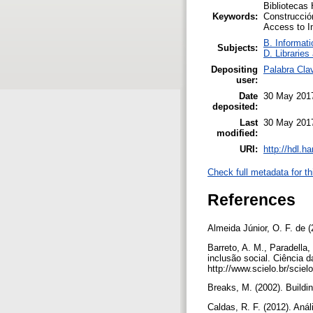
Bibliotecas 
Keywords:
Construcció
Access to I
B. Informati
Subjects:
D. Libraries
Depositing
Palabra Cla
user:
Date
30 May 201
deposited:
Last
30 May 201
modified:
URI:
http://hdl.h
Check full metadata for th
References
Almeida Júnior, O. F. de (
Barreto, A. M., Paradella,
inclusão social. Ciência 
http://www.scielo.br/sc
Breaks, M. (2002). Buildin
Caldas, R. F. (2012). Aná