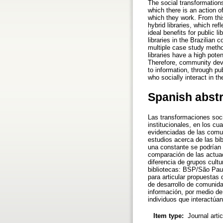
The social transformation
which there is an action o
which they work. From this
hybrid libraries, which ref
ideal benefits for public 
libraries in the Brazilian c
multiple case study metho
libraries have a high pote
Therefore, community deve
to information, through pub
who socially interact in the
Spanish abst
Las transformaciones soci
institucionales, en los cu
evidenciadas de las comun
estudios acerca de las bibl
una constante se podrían c
comparación de las actuac
diferencia de grupos cultu
bibliotecas: BSP/São Paul
para articular propuestas
de desarrollo de comunida
información, por medio de
individuos que interactúa
Item type:
Journal arti