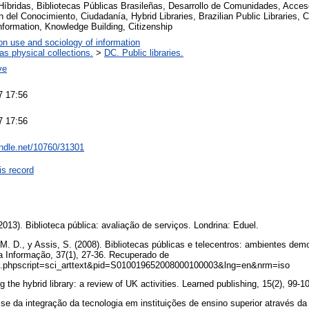
Híbridas, Bibliotecas Públicas Brasileñas, Desarrollo de Comunidades, Acces
n del Conocimiento, Ciudadanía, Hybrid Libraries, Brazilian Public Libraries
nformation, Knowledge Building, Citizenship
on use and sociology of information
 as physical collections.
>
DC. Public libraries.
ve
7 17:56
7 17:56
andle.net/10760/31301
is record
2013). Biblioteca pública: avaliação de serviços. Londrina: Eduel.
 M. D., y Assis, S. (2008). Bibliotecas públicas e telecentros: ambientes demo
da Informação, 37(1), 27-36. Recuperado de
ielo.phpscript=sci_arttext&pid=S010019652008000100003&lng=en&nrm=iso
g the hybrid library: a review of UK activities. Learned publishing, 15(2), 99-1
lise da integração da tecnologia em instituições de ensino superior através 