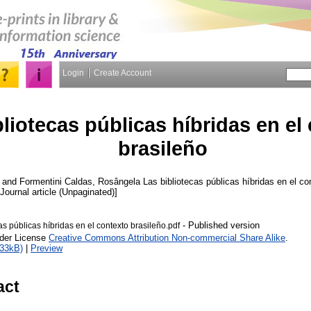
Login
Create Account
liotecas públicas híbridas en el
brasileño
and
Formentini Caldas, Rosângela
Las bibliotecas públicas híbridas en el co
 [Journal article (Unpaginated)]
- Published version
as públicas híbridas en el contexto brasileño.pdf
nder License
Creative Commons Attribution Non-commercial Share Alike
.
233kB)
|
Preview
act