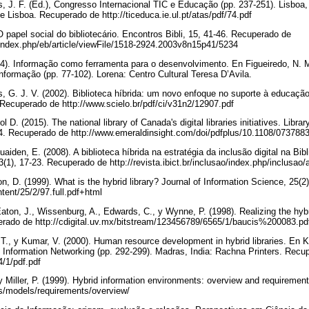
, J. F. (Ed.), Congresso Internacional TIC e Educação (pp. 237-251). Lisboa, 
Lisboa. Recuperado de http://ticeduca.ie.ul.pt/atas/pdf/74.pdf
 papel social do bibliotecário. Encontros Bibli, 15, 41-46. Recuperado de
r/index.php/eb/article/viewFile/1518-2924.2003v8n15p41/5234
94). Informação como ferramenta para o desenvolvimento. En Figueiredo, N. M
formação (pp. 77-102). Lorena: Centro Cultural Teresa D’Avila.
, G. J. V. (2002). Biblioteca híbrida: um novo enfoque no suporte à educação
 Recuperado de http://www.scielo.br/pdf/ci/v31n2/12907.pdf
l D. (2015). The national library of Canada's digital libraries initiatives. Lib
164. Recuperado de http://www.emeraldinsight.com/doi/pdfplus/10.1108/0737
uaiden, E. (2008). A biblioteca híbrida na estratégia da inclusão digital na Bib
 3(1), 17-23. Recuperado de http://revista.ibict.br/inclusao/index.php/inclusao/
, D. (1999). What is the hybrid library? Journal of Information Science, 25(
ntent/25/2/97.full.pdf+html
 Eaton, J., Wissenburg, A., Edwards, C., y Wynne, P. (1998). Realizing the hybr
uperado de http://cdigital.uv.mx/bitstream/123456789/6565/1/baucis%200083.p
T., y Kumar, V. (2000). Human resource development in hybrid libraries. En Ka
 Information Networking (pp. 292-299). Madras, India: Rachna Printers. Recu
64/1/pdf.pdf
 y Miller, P. (1999). Hybrid information environments: overview and requireme
is/models/requirements/overview/