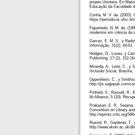
projeto Unintera. En Matos
Educação da Faculdade de 
Cunha, M. V. da. (2003). O
https://periodicos.ufsc.b
Figueiredo, N. M. de. (19
modernos em ciência da in
Garcez, E. M. S., y Rados
Informação, 31(2), 44-51.
Hodges, D., Lunau, y Carro
Publishing, 17 (2), 152-
Miranda, A., Leite, C., y S
Inclusão Social, Brasília,
Oppenheim, C., y Smithson
http://jis.sagepub.com/co
Pinfield, S., Russell, R.,
lib Alliance, 5 (10). Rec
Prakasan, E. R., Swarna, 
Convention on Library and
http://eprints.rclis.org/58
Russel, R., Gardener, T.,
http://www.ukoln.ac.uk/dl