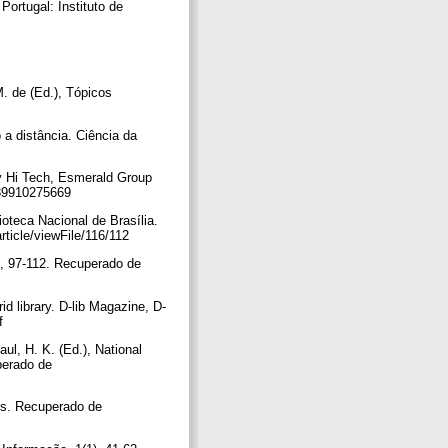
Portugal: Instituto de
. de (Ed.), Tópicos
 a distância. Ciência da
rary Hi Tech, Esmerald Group
8839910275669
lioteca Nacional de Brasília.
article/viewFile/116/112
2), 97-112. Recuperado de
id library. D-lib Magazine, D-
df
ul, H. K. (Ed.), National
perado de
nts. Recuperado de