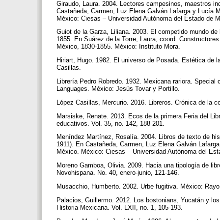
Giraudo, Laura. 2004. Lectores campesinos, maestros ind
Castañeda, Carmen, Luz Elena Galván Lafarga y Lucía Ma
México: Ciesas – Universidad Autónoma del Estado de M
Guiot de la Garza, Liliana. 2003. El competido mundo de l
1855. En Suárez de la Torre, Laura, coord. Constructores 
México, 1830-1855. México: Instituto Mora.
Hiriart, Hugo. 1982. El universo de Posada. Estética de 
Casillas.
Librería Pedro Robredo. 1932. Mexicana rariora. Special
Languages. México: Jesús Tovar y Portillo.
López Casillas, Mercurio. 2016. Libreros. Crónica de la 
Marsiske, Renate. 2013. Ecos de la primera Feria del Libr
educativos. Vol. 35, no. 142, 188-201.
Meníndez Martínez, Rosalía. 2004. Libros de texto de hist
1911). En Castañeda, Carmen, Luz Elena Galván Lafarga y
México. México: Ciesas – Universidad Autónoma del Est
Moreno Gamboa, Olivia. 2009. Hacia una tipología de libr
Novohispana. No. 40, enero-junio, 121-146.
Musacchio, Humberto. 2002. Urbe fugitiva. México: Rayo
Palacios, Guillermo. 2012. Los bostonians, Yucatán y lo
Historia Mexicana. Vol. LXII, no. 1, 105-193.