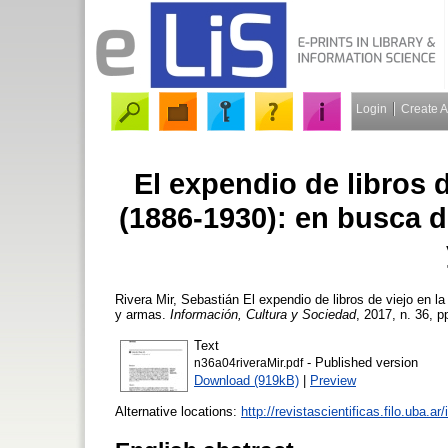
Login
Create 
El expendio de libros 
(1886-1930): en busca de
Rivera Mir, Sebastián
El expendio de libros de viejo en la
y armas.
Información, Cultura y Sociedad
, 2017, n. 36, p
Text
- Published version
n36a04riveraMir.pdf
Download (919kB)
|
Preview
Alternative locations:
http://revistascientificas.filo.uba.