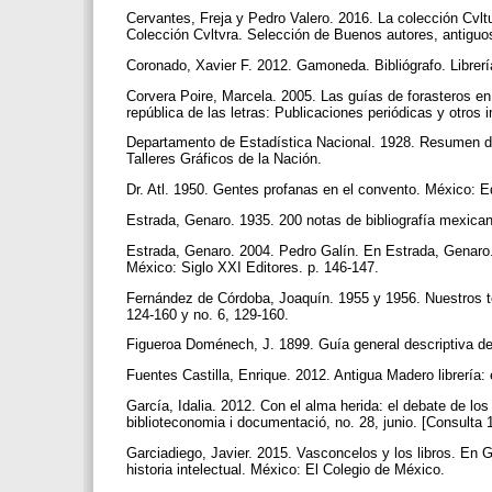
Cervantes, Freja y Pedro Valero. 2016. La colección Cvl
Colección Cvltvra. Selección de Buenos autores, antigu
Coronado, Xavier F. 2012. Gamoneda. Bibliógrafo. Librer
Corvera Poire, Marcela. 2005. Las guías de forasteros e
república de las letras: Publicaciones periódicas y otr
Departamento de Estadística Nacional. 1928. Resumen de
Talleres Gráficos de la Nación.
Dr. Atl. 1950. Gentes profanas en el convento. México: E
Estrada, Genaro. 1935. 200 notas de bibliografía mexica
Estrada, Genaro. 2004. Pedro Galín. En Estrada, Genaro. O
México: Siglo XXI Editores. p. 146-147.
Fernández de Córdoba, Joaquín. 1955 y 1956. Nuestros te
124-160 y no. 6, 129-160.
Figueroa Doménech, J. 1899. Guía general descriptiva d
Fuentes Castilla, Enrique. 2012. Antigua Madero librería: 
García, Idalia. 2012. Con el alma herida: el debate de los
biblioteconomia i documentació, no. 28, junio. [Consulta
Garciadiego, Javier. 2015. Vasconcelos y los libros. En Ga
historia intelectual. México: El Colegio de México.