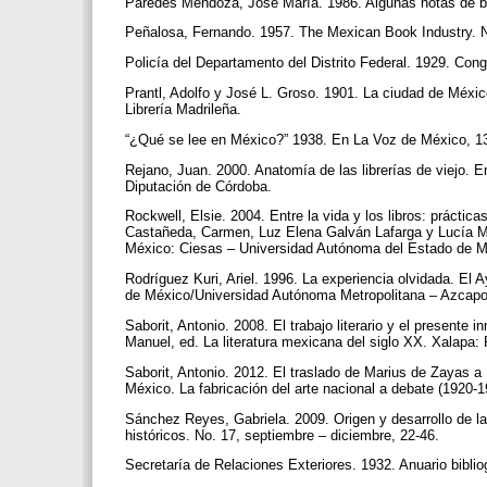
Paredes Mendoza, José María. 1986. Algunas notas de bib
Peñalosa, Fernando. 1957. The Mexican Book Industry.
Policía del Departamento del Distrito Federal. 1929. Congr
Prantl, Adolfo y José L. Groso. 1901. La ciudad de Méxic
Librería Madrileña.
“¿Qué se lee en México?” 1938. En La Voz de México, 13
Rejano, Juan. 2000. Anatomía de las librerías de viejo.
Diputación de Córdoba.
Rockwell, Elsie. 2004. Entre la vida y los libros: práctica
Castañeda, Carmen, Luz Elena Galván Lafarga y Lucía Ma
México: Ciesas – Universidad Autónoma del Estado de M
Rodríguez Kuri, Ariel. 1996. La experiencia olvidada. El 
de México/Universidad Autónoma Metropolitana – Azcap
Saborit, Antonio. 2008. El trabajo literario y el presente
Manuel, ed. La literatura mexicana del siglo XX. Xalap
Saborit, Antonio. 2012. El traslado de Marius de Zayas a 
México. La fabricación del arte nacional a debate (1920-
Sánchez Reyes, Gabriela. 2009. Origen y desarrollo de 
históricos. No. 17, septiembre – diciembre, 22-46.
Secretaría de Relaciones Exteriores. 1932. Anuario bibli