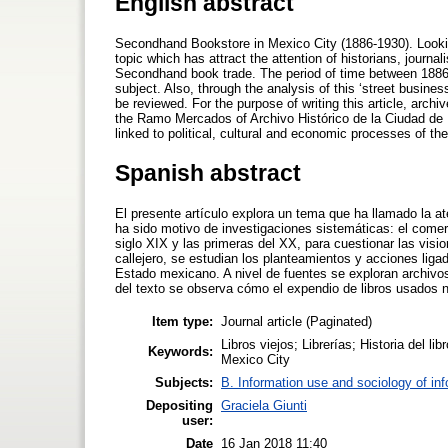
English abstract
Secondhand Bookstore in Mexico City (1886-1930). Lookin
topic which has attract the attention of historians, journa
Secondhand book trade. The period of time between 1886 a
subject. Also, through the analysis of this ‘street busin
be reviewed. For the purpose of writing this article, archiv
the Ramo Mercados of Archivo Histórico de la Ciudad de 
linked to political, cultural and economic processes of the
Spanish abstract
El presente artículo explora un tema que ha llamado la at
ha sido motivo de investigaciones sistemáticas: el comer
siglo XIX y las primeras del XX, para cuestionar las vis
callejero, se estudian los planteamientos y acciones liga
Estado mexicano. A nivel de fuentes se exploran archivos
del texto se observa cómo el expendio de libros usados n
Item type:
Journal article (Paginated)
Libros viejos; Librerías; Historia del 
Keywords:
Mexico City
Subjects:
B. Information use and sociology of in
Depositing
Graciela Giunti
user:
Date
16 Jan 2018 11:40