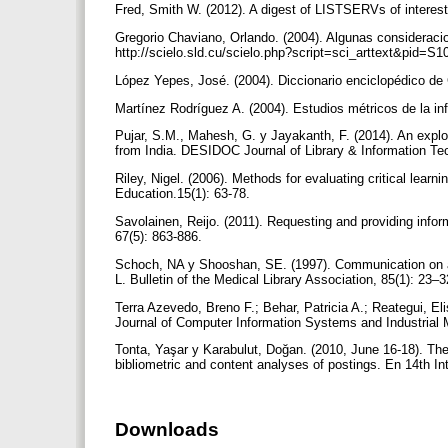
Fred, Smith W. (2012). A digest of LISTSERVs of interest
Gregorio Chaviano, Orlando. (2004). Algunas consideracio
http://scielo.sld.cu/scielo.php?script=sci_arttext&pi
López Yepes, José. (2004). Diccionario enciclopédico de
Martínez Rodríguez A. (2004). Estudios métricos de la in
Pujar, S.M., Mahesh, G. y Jayakanth, F. (2014). An explo
from India. DESIDOC Journal of Library & Information Te
Riley, Nigel. (2006). Methods for evaluating critical lea
Education.15(1): 63-78.
Savolainen, Reijo. (2011). Requesting and providing infor
67(5): 863-886.
Schoch, NA y Shooshan, SE. (1997). Communication on a l
L. Bulletin of the Medical Library Association, 85(1): 23–
Terra Azevedo, Breno F.; Behar, Patricia A.; Reategui, Eli
Journal of Computer Information Systems and Industrial
Tonta, Yaşar y Karabulut, Doğan. (2010, June 16-18). The 
bibliometric and content analyses of postings. En 14th In
Downloads