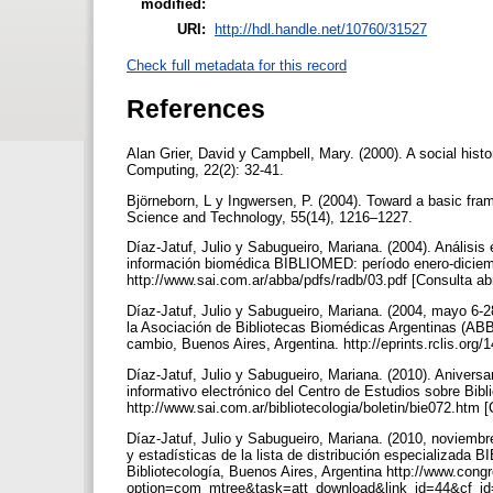
modified:
URI:
http://hdl.handle.net/10760/31527
Check full metadata for this record
References
Alan Grier, David y Campbell, Mary. (2000). A social histo
Computing, 22(2): 32-41.
Björneborn, L y Ingwersen, P. (2004). Toward a basic fra
Science and Technology, 55(14), 1216–1227.
Díaz-Jatuf, Julio y Sabugueiro, Mariana. (2004). Análisis 
información biomédica BIBLIOMED: período enero-diciemb
http://www.sai.com.ar/abba/pdfs/radb/03.pdf [Consulta ab
Díaz-Jatuf, Julio y Sabugueiro, Mariana. (2004, mayo 6-28
la Asociación de Bibliotecas Biomédicas Argentinas (ABB
cambio, Buenos Aires, Argentina. http://eprints.rclis.or
Díaz-Jatuf, Julio y Sabugueiro, Mariana. (2010). Aniversa
informativo electrónico del Centro de Estudios sobre Bibl
http://www.sai.com.ar/bibliotecologia/boletin/bie072.htm 
Díaz-Jatuf, Julio y Sabugueiro, Mariana. (2010, noviembr
y estadísticas de la lista de distribución especializad
Bibliotecología, Buenos Aires, Argentina http://www.cong
option=com_mtree&task=att_download&link_id=44&cf_id=