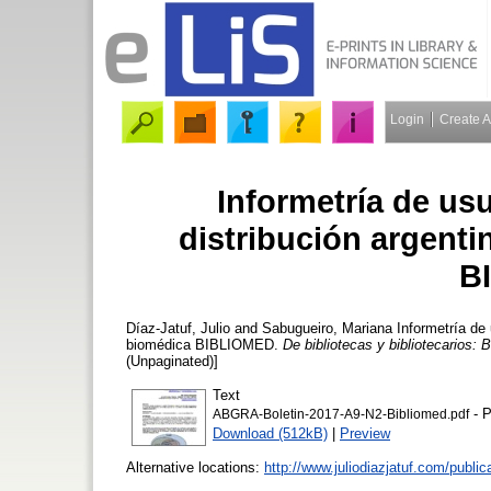
Login
Create 
Informetría de usu
distribución argent
B
Díaz-Jatuf, Julio
and
Sabugueiro, Mariana
Informetría de 
biomédica BIBLIOMED.
De bibliotecas y bibliotecarios:
(Unpaginated)]
Text
- P
ABGRA-Boletin-2017-A9-N2-Bibliomed.pdf
Download (512kB)
|
Preview
Alternative locations:
http://www.juliodiazjatuf.com/publi