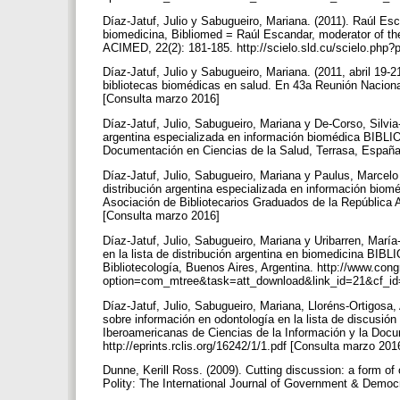
Díaz-Jatuf, Julio y Sabugueiro, Mariana. (2011). Raúl Esc
biomedicina, Bibliomed = Raúl Escandar, moderator of the 
ACIMED, 22(2): 181-185. http://scielo.sld.cu/scielo.ph
Díaz-Jatuf, Julio y Sabugueiro, Mariana. (2011, abril 19-
bibliotecas biomédicas en salud. En 43a Reunión Nacional 
[Consulta marzo 2016]
Díaz-Jatuf, Julio, Sabugueiro, Mariana y De-Corso, Silvia-L
argentina especializada en información biomédica BIBL
Documentación en Ciencias de la Salud, Terrasa, España.
Díaz-Jatuf, Julio, Sabugueiro, Mariana y Paulus, Marcelo (
distribución argentina especializada en información bio
Asociación de Bibliotecarios Graduados de la República 
[Consulta marzo 2016]
Díaz-Jatuf, Julio, Sabugueiro, Mariana y Uribarren, Marí
en la lista de distribución argentina en biomedicina BI
Bibliotecología, Buenos Aires, Argentina. http://www.con
option=com_mtree&task=att_download&link_id=21&cf_id
Díaz-Jatuf, Julio, Sabugueiro, Mariana, Lloréns-Ortigosa
sobre información en odontología en la lista de discusi
Iberoamericanas de Ciencias de la Información y la Doc
http://eprints.rclis.org/16242/1/1.pdf [Consulta marzo 20
Dunne, Kerill Ross. (2009). Cutting discussion: a form of 
Polity: The International Journal of Government & Democr