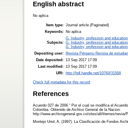
English abstract
No aplica
Item type:
Journal article (Paginated)
Keywords:
No aplica
G. Industry, profession and education
Subjects:
G. Industry, profession and education
G. Industry, profession and education
Depositing user:
Revista Pérgamo Revista de estudia
Date deposited:
13 Sep 2017 17:09
Last modified:
13 Sep 2017 17:09
URI:
http://hdl.handle.net/10760/31568
Check full metadata for this record
References
Acuerdo 027 de 2006 “ Por el cual se modifica el Acuerdo
Colombia. Obtenido de Archivo General de la Nacion:
http://www.archivogeneral.gov.co/sites/all/themes/ne
Montejo Uriol, A. (1997). La Clasificación de Fondos Arch