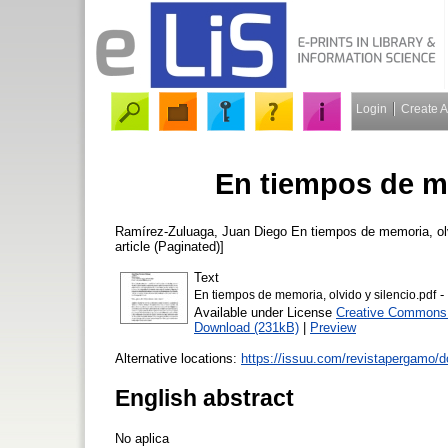
Login
Create 
En tiempos de me
Ramírez-Zuluaga, Juan Diego
En tiempos de memoria, olv
article (Paginated)]
Text
-
En tiempos de memoria, olvido y silencio.pdf
Available under License
Creative Commons A
Download (231kB)
|
Preview
Alternative locations:
https://issuu.com/revistapergamo/
English abstract
No aplica