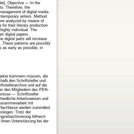
le]. Objective — In the
ts. Therefore, the
 management of digital media
contemporary writers. Method
ere analyzed by means of
or their literary production
highly individual. The
ir digital papers.
e digital parts will increase
ed. These patterns are possibly
s as early as possible, in
Objekte kümmern müssen, die
halb den Schriftsteller und
ftstellerarchive und auf die
ter den Mitgliedern des PEN-
nisse — Schriftsteller
chiedliche Arbeitsweisen und
 Zusammenarbeit mit
 — Nachlässe werden zumindest
nsteigen. Trotz der
gzeitarchivierung hilfreich
d ihnen Unterstützung bei der