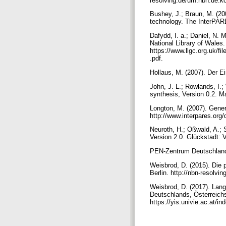
resolving.de/urn:nbn:de:
Bushey, J.; Braun, M. (200
technology. The InterPARE
Dafydd, I. a.; Daniel, N. M
National Library of Wales.
https://www.llgc.org.uk/f
.pdf.
Hollaus, M. (2007). Der E
John, J. L.; Rowlands, I.; 
synthesis, Version 0.2. Mar
Longton, M. (2007). Gener
http://www.interpares.org
Neuroth, H.; Oßwald, A.; S
Version 2.0. Glückstadt:
PEN-Zentrum Deutschland
Weisbrod, D. (2015). Die p
Berlin. http://nbn-resolv
Weisbrod, D. (2017). Lang
Deutschlands, Österreichs
https://yis.univie.ac.at/i