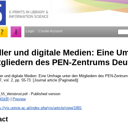
Login
Create Account
eller und digitale Medien: Eine U
tgliedern des PEN-Zentrums Deu
ller und digitale Medien: Eine Umfrage unter den Mitgliedern des PEN-Zentru
7, vol. 2, pp. 55-73. [Journal article (Paginated)]
- Published version
55_Weisbrod.pdf
441kB)
|
Preview
s://yis.univie.ac.at/index.php/yis/article/view/1881
act