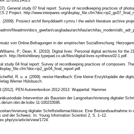
kobv:11-100214023.
7). General study 07 final report: Survey of recordkeeping practices of photog
S 2 Project. http://www.interpares.org/display_file.cfm?doc=ip2_gs07_final_r
. (2009). Prosiect archif llenyddiaeth cymru / the welsh literature archive proj
ileadmin/fileadmin/docs_gwefan/casgliadau/archifau/archifau_modern/allc_ad
insatz von Online-Befragungen in der empirischen Sozialforschung. Herzogen
Williams, P.; Dean, K. (2010). Digital lives: Personal digital archives for the 21
ch. http://britishlibrary.typepad.co.uk/files/digital-lives-synthesis02-1.pdf.
al study 04 final report: Survey of recordkeeping practices of composers. Th
/display_file.cfm?doc=ip2_gs04_final_report.pdf.
cheffel, R. u. a. (2009). nestor-Handbuch: Eine kleine Enzyklopädie der digit
 Verlag Werner Hülsbusch.
 (2012). PEN Autorenlexikon 2012-2013. Wuppertal: Hammer.
räkustodiale Intervention als Baustein der Langzeitarchivierung digitaler Schri
ing.de/urn:nbn:de:kobv:11-100233595.
zeitarchivierung digitaler Schriftstellernachlässe: Eine Bestandsaufnahme in 
 und der Schweiz. In: Young Information Scientist 2, S. 1–12.
ndex.php/yis/article/view/1724.