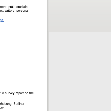
ement, präkustodiale
s, writers, personal
ps.
: A survey report on the
Erhebung. Berliner
bn-