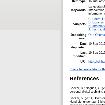
Item type:
Journal arti
Langzeitarch
Keywords:
Intervention
information
C. Users, li
D. Libraries
Subjects:
H. Informati
J. Technical
Depositing
Otto Oberha
user:
Date
19 Sep 2017
deposited:
Last
19 Sep 2017
modified:
URI:
http://hdl.h
Check full metadata for th
References
Becker, D.; Nogues, C. (20
personal digital archiving
Becker, S. (2014). Born-di
Handreichungen zur Biblio