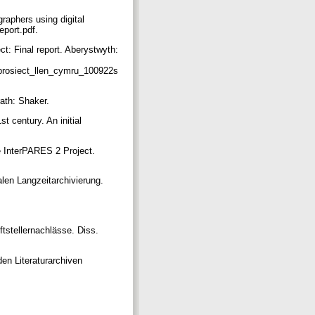
raphers using digital
eport.pdf.
ect: Final report. Aberystwyth:
r_prosiect_llen_cymru_100922s
rath: Shaker.
st century. An initial
e InterPARES 2 Project.
alen Langzeitarchivierung.
ftstellernachlässe. Diss.
den Literaturarchiven