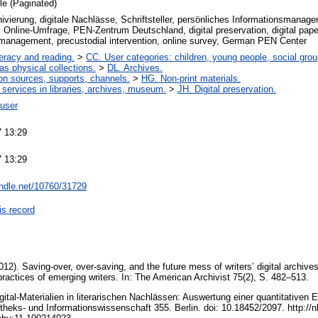
cle (Paginated)
ivierung, digitale Nachlässe, Schriftsteller, persönliches Informationsmanag
, Online-Umfrage, PEN-Zentrum Deutschland, digital preservation, digital paper
 management, precustodial intervention, online survey, German PEN Center
teracy and reading.
>
CC. User categories: children, young people, social grou
 as physical collections.
>
DL. Archives.
on sources, supports, channels.
>
HG. Non-print materials.
 services in libraries, archives, museum.
>
JH. Digital preservation.
user
 13:29
 13:29
andle.net/10760/31729
is record
12). Saving-over, over-saving, and the future mess of writers’ digital archives
 practices of emerging writers. In: The American Archivist 75(2), S. 482–513.
gital-Materialien in literarischen Nachlässen: Auswertung einer quantitativen 
theks- und Informationswissenschaft 355. Berlin. doi: 10.18452/2097. http://n