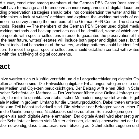
: A survey conducted among members of the German PEN Center [ranslated tit
s will have to manage and to preserve an increasing amount of digital documen
ing preservation strategies should take into consideration the writer and his
rticle takes a look at writers’ archives and explores the working methods of 
an online survey among the members of the German PEN Center. The data w
methods. Results — The members of the German PEN Center used digital media f
 working methods and backup practices could be identified, some of which are 
o-operate with special collections in order to guarantee the preservation of the
he near future, writers’ estates will include both paper and digital parts, but th
ifferent individual behaviours of the writers, working patterns could be identifi
ation. To meet the goal, special collections should establish contact with writer
t with the archiving of digital documents.
act
chive werden sich zukünftig verstärkt um die Langzeitarchivierung digitaler 
ellernachlässen sind. Die Entwicklung digitaler Erhaltungsstrategien sollte des
n Medien und Objekten berücksichtigen. Der Beitrag wirft einen Blick in Schri
scher Schriftsteller. Methode — Der Verfasser führte eine Online-Umfrage un
h, die mithilfe quantitativer statistischer Methoden ausgewertet wurde. Ergeb
tale Medien in großem Umfang für die Literaturproduktion. Dabei treten unters
die zum Teil höchst individuell sind. Die Mehrheit der Befragten war zu einer
 um die Überlieferung ihres Nachlasses sicherzustellen. Schlussfolgerungen
ier- als auch digitale Anteile enthalten. Der digitale Anteil wird aber stetig a
 der Schriftsteller lassen sich Muster erkennen, die möglicherweise bei der Lan
ber notwendig, dass Literaturarchive frühzeitig auf Schriftsteller zugehen un