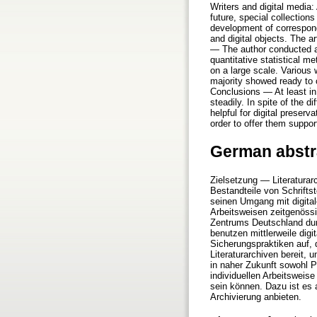
Writers and digital media
future, special collection
development of correspond
and digital objects. The a
— The author conducted 
quantitative statistical 
on a large scale. Various
majority showed ready to c
Conclusions — At least in t
steadily. In spite of the d
helpful for digital preserv
order to offer them suppor
German abstr
Zielsetzung — Literaturar
Bestandteile von Schriftst
seinen Umgang mit digitale
Arbeitsweisen zeitgenössi
Zentrums Deutschland durc
benutzen mittlerweile digi
Sicherungspraktiken auf, 
Literaturarchiven bereit,
in naher Zukunft sowohl Pap
individuellen Arbeitsweise
sein können. Dazu ist es a
Archivierung anbieten.