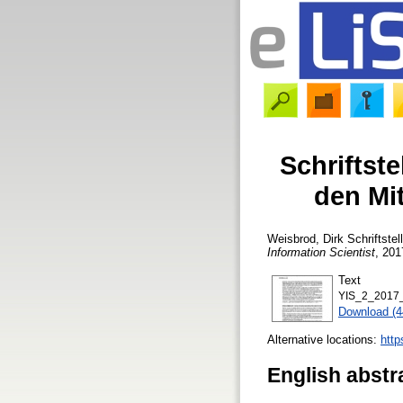
Schriftst
den Mi
Weisbrod, Dirk
Schriftste
Information Scientist
, 201
Text
YIS_2_2017_
Download (
Alternative locations:
http
English abstr