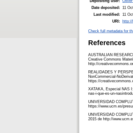
Depositing user:
Oliver
Date deposited:
11 Oc
Last modified:
11 Oc
URI:
http:/
Check full metadata for th
References
AUSTRALIAN RESEARCH 
Creative Commons Materia
http://creativecommons.or
REALIDADES Y PERSPEC
NonCommercial-NoDerivati
https://creativecommons.
XATAKA, Especial NAS I: 
nas-i-que-es-un-nasintro
UNIVERSIDAD COMPLUTENS
https://www.ucm.es/presu
UNIVERSIDAD COMPLUTENS
2015 de http://www.ucm