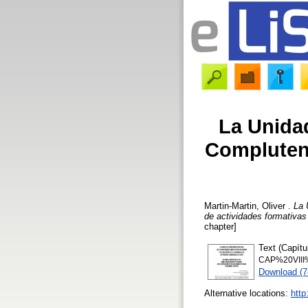
La Unidad
Complutens
Martin-Martin, Oliver
.
La 
de actividades formativas 
chapter]
Text (Capít
CAP%20VII
Download (
Alternative locations:
http