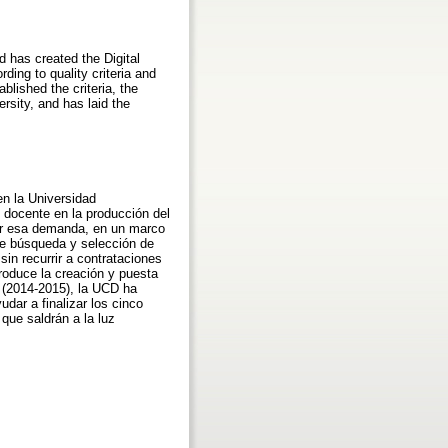
 has created the Digital
ding to quality criteria and
ablished the criteria, the
sity, and has laid the
n la Universidad
 docente en la producción del
acer esa demanda, en un marco
de búsqueda y selección de
sin recurrir a contrataciones
roduce la creación y puesta
 (2014-2015), la UCD ha
dar a finalizar los cinco
que saldrán a la luz