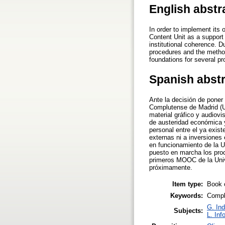
English abstr
In order to implement it
Content Unit as a support 
institutional coherence. Du
procedures and the method
foundations for several pr
Spanish abst
Ante la decisión de pone
Complutense de Madrid (UC
material gráfico y audiovi
de austeridad económica y
personal entre el ya exist
externas ni a inversiones
en funcionamiento de la U
puesto en marcha los proce
primeros MOOC de la Univ
próximamente.
Item type:
Book 
Keywords:
Compl
G. Ind
Subjects:
L. Inf