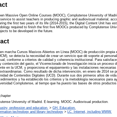
act
s own Massive Open Online Courses (MOOC), Complutense University of Madrid
service to assist teachers in producing graphic and audiovisual material, accor
ring the first two years of its life (2014-2015), the Digital Content Unit has est
ology required to finish the first five MOOCs produced by Complutense Univer
ojects to be developed in the future.
ract
r en marcha Cursos Masivos Abiertos en Línea (MOOC) de producción propia e
M), se detecta la necesidad de crear un servicio que dé soporte al personal
sual, conforme a criterios de calidad y coherencia institucional. Para satisf
 contención del gasto, el Vicerrectorado de Investigación inicia un proceso 
ente en la UCM, y proporciona el equipamiento y las instalaciones necesarias 
 extraordinarias. Como resultado de dicha intervención, en enero de 2014 se p
nidad de Contenidos Digitales (UCD). Durante sus dos primeros años de vida
dimientos y ha establecido los criterios y la metodología necesarios para ayu
ersidad Complutense, al tiempo que ha puesto las bases de otros productos 
chapter
utense University of Madrid. E-learning. MOOC. Audiovisual production.
ustry, profession and education.
>
GH. Education.
ormation technology and library technology
>
LC. Internet, including WWW.