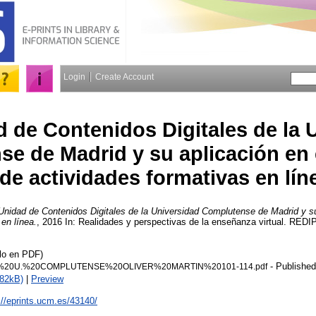
Login
Create Account
 de Contenidos Digitales de la 
e de Madrid y su aplicación en e
de actividades formativas en lín
Unidad de Contenidos Digitales de la Universidad Complutense de Madrid y su 
en línea.
, 2016 In: Realidades y perspectivas de la enseñanza virtual. REDI
ulo en PDF)
- Published
I%20U.%20COMPLUTENSE%20OLIVER%20MARTIN%20101-114.pdf
782kB)
|
Preview
://eprints.ucm.es/43140/