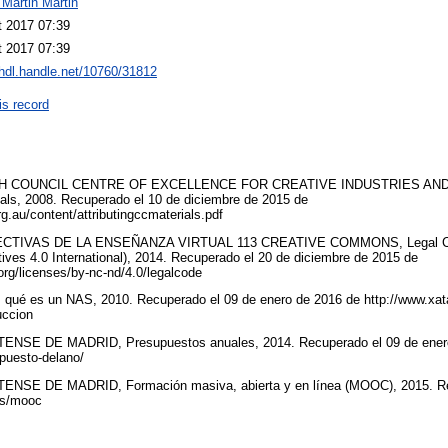
 Martin Martin
t 2017 07:39
t 2017 07:39
/hdl.handle.net/10760/31812
is record
COUNCIL CENTRE OF EXCELLENCE FOR CREATIVE INDUSTRIES AND IN
ls, 2008. Recuperado el 10 de diciembre de 2015 de
g.au/content/attributingccmaterials.pdf
TIVAS DE LA ENSEÑANZA VIRTUAL 113 CREATIVE COMMONS, Legal Code
ves 4.0 International), 2014. Recuperado el 20 de diciembre de 2015 de
org/licenses/by-nc-nd/4.0/legalcode
qué es un NAS, 2010. Recuperado el 09 de enero de 2016 de http://www.xata
duccion
E DE MADRID, Presupuestos anuales, 2014. Recuperado el 09 de enero
puesto-delano/
E DE MADRID, Formación masiva, abierta y en línea (MOOC), 2015. Re
.es/mooc