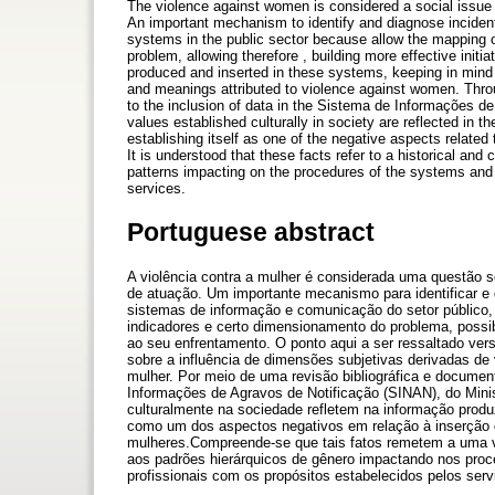
The violence against women is considered a social issue an
An important mechanism to identify and diagnose inciden
systems in the public sector because allow the mapping of
problem, allowing therefore , building more effective initi
produced and inserted in these systems, keeping in mind 
and meanings attributed to violence against women. Throu
to the inclusion of data in the Sistema de Informações de 
values established culturally in society are reflected in t
establishing itself as one of the negative aspects relate
It is understood that these facts refer to a historical and
patterns impacting on the procedures of the systems and 
services.
Portuguese abstract
A violência contra a mulher é considerada uma questão s
de atuação. Um importante mecanismo para identificar e d
sistemas de informação e comunicação do setor público
indicadores e certo dimensionamento do problema, possibi
ao seu enfrentamento. O ponto aqui a ser ressaltado ver
sobre a influência de dimensões subjetivas derivadas de v
mulher. Por meio de uma revisão bibliográfica e documen
Informações de Agravos de Notificação (SINAN), do Minist
culturalmente na sociedade refletem na informação produz
como um dos aspectos negativos em relação à inserção d
mulheres.Compreende-se que tais fatos remetem a uma vi
aos padrões hierárquicos de gênero impactando nos pro
profissionais com os propósitos estabelecidos pelos serv