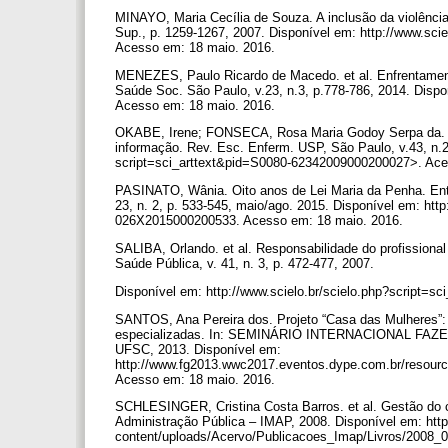
MINAYO, Maria Cecília de Souza. A inclusão da violência 
Sup., p. 1259-1267, 2007. Disponível em: http://www.sc
Acesso em: 18 maio. 2016.
MENEZES, Paulo Ricardo de Macedo. et al. Enfrentamento d
Saúde Soc. São Paulo, v.23, n.3, p.778-786, 2014. Dispon
Acesso em: 18 maio. 2016.
OKABE, Irene; FONSECA, Rosa Maria Godoy Serpa da. Vio
informação. Rev. Esc. Enferm. USP, São Paulo, v.43, n.2 
script=sci_arttext&pid=S0080-62342009000200027>. Ac
PASINATO, Wânia. Oito anos de Lei Maria da Penha. Entr
23, n. 2, p. 533-545, maio/ago. 2015. Disponível em: htt
026X2015000200533. Acesso em: 18 maio. 2016.
SALIBA, Orlando. et al. Responsabilidade do profissional
Saúde Pública, v. 41, n. 3, p. 472-477, 2007.
Disponível em: http://www.scielo.br/scielo.php?script=
SANTOS, Ana Pereira dos. Projeto “Casa das Mulheres”: 
especializadas. In: SEMINÁRIO INTERNACIONAL FAZENDO 
UFSC, 2013. Disponível em:
http://www.fg2013.wwc2017.eventos.dype.com.br/reso
Acesso em: 18 maio. 2016.
SCHLESINGER, Cristina Costa Barros. et al. Gestão do co
Administração Pública – IMAP, 2008. Disponível em: http:
content/uploads/Acervo/Publicacoes_Imap/Livros/2008