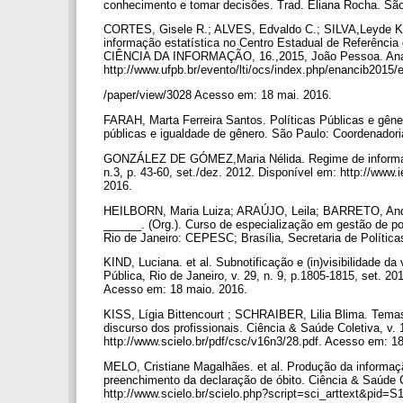
conhecimento e tomar decisões. Trad. Eliana Rocha. Sã
CORTES, Gisele R.; ALVES, Edvaldo C.; SILVA,Leyde K. 
informação estatística no Centro Estadual de Refer
CIÊNCIA DA INFORMAÇÃO, 16.,2015, João Pessoa. Anais
http://www.ufpb.br/evento/lti/ocs/index.php/enancib2015
/paper/view/3028 Acesso em: 18 mai. 2016.
FARAH, Marta Ferreira Santos. Políticas Públicas e gêne
públicas e igualdade de gênero. São Paulo: Coordenadori
GONZÁLEZ DE GÓMEZ,Maria Nélida. Regime de informação
n.3, p. 43-60, set./dez. 2012. Disponível em: http://www.
2016.
HEILBORN, Maria Luiza; ARAÚJO, Leila; BARRETO, Andre
______. (Org.). Curso de especialização em gestão de po
Rio de Janeiro: CEPESC; Brasília, Secretaria de Polític
KIND, Luciana. et al. Subnotificação e (in)visibilidade d
Pública, Rio de Janeiro, v. 29, n. 9, p.1805-1815, set. 20
Acesso em: 18 maio. 2016.
KISS, Lígia Bittencourt ; SCHRAIBER, Lilia Blima. Temas
discurso dos profissionais. Ciência & Saúde Coletiva, v. 
http://www.scielo.br/pdf/csc/v16n3/28.pdf. Acesso em: 1
MELO, Cristiane Magalhães. et al. Produção da informaçã
preenchimento da declaração de óbito. Ciência & Saúde Co
http://www.scielo.br/scielo.php?script=sci_arttext&pi