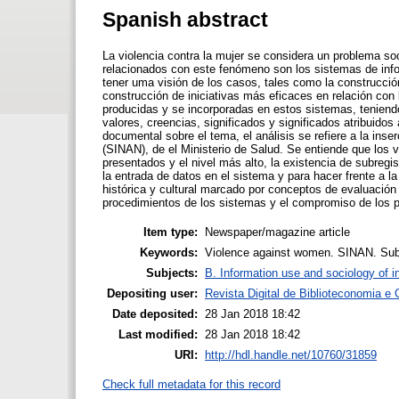
Spanish abstract
La violencia contra la mujer se considera un problema soc
relacionados con este fenómeno son los sistemas de info
tener uma visión de los casos, tales como la construcció
construcción de iniciativas más eficaces en relación con 
producidas y se incorporadas en estos sistemas, teniendo
valores, creencias, significados y significados atribuidos 
documental sobre el tema, el análisis se refiere a la ins
(SINAN), de el Ministerio de Salud. Se entiende que los v
presentados y el nivel más alto, la existencia de subreg
la entrada de datos en el sistema y para hacer frente a la
histórica y cultural marcado por conceptos de evaluación 
procedimientos de los sistemas y el compromiso de los pr
Item type:
Newspaper/magazine article
Keywords:
Violence against women. SINAN. Subje
Subjects:
B. Information use and sociology of i
Depositing user:
Revista Digital de Biblioteconomia 
Date deposited:
28 Jan 2018 18:42
Last modified:
28 Jan 2018 18:42
URI:
http://hdl.handle.net/10760/31859
Check full metadata for this record