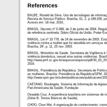
References
BALBE, Ronald da Silva. Uso de tecnologias de informaç
Revista do Serviço Público. Brasília, 61, 2, p.189-209, ju
Acesso em: 18 mai. 2016.
BRASIL. Decreto nº 5.099, de 3 de junho de 2004. Regula
de referência sentinela. Diário Oficial da União, Poder Ex
BRASIL. Lei nº 10.778, de 24 de novembro de 2003. Estabe
violência contra a mulher que for atendida em serviços d
Brasília, DF, p. 11, 25 nov. 2003.
BRASIL. Ministério da Saúde. Secretaria de Vigilância à 
violência doméstica, sexual e/ou outras violências. Br
http://www.pmf.sc.gov.br/arquivos/arquivos/pdf/30_03
2016.
BRASIL. Presidência da República. Secretaria de Política
as mulheres. Brasília: Presidência da República/SPM, 20
http://www.spm.gov.br/sobre/publicacoes/publicacoes/201
CAETANO, Rosângela. Sistema de Informação de Agravos 
Pan-Americana da Saúde; Fundação
Oswaldo Cruz. A experiência brasileira em sistemas de in
(Série B. Textos Básicos de Saúde).
CHOO, Chun Wei. A organização do conhecimento: como as