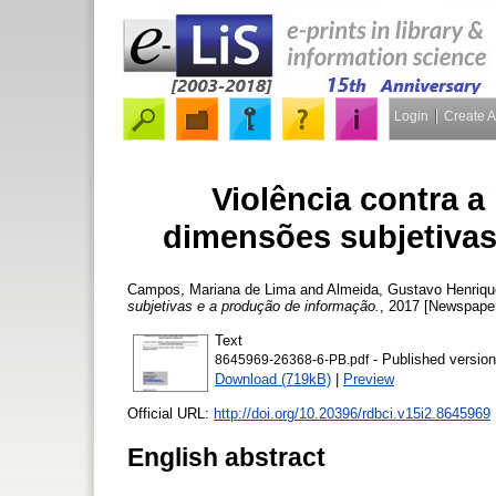
Login
Create 
Violência contra a
dimensões subjetivas
Campos, Mariana de Lima
and
Almeida, Gustavo Henriqu
subjetivas e a produção de informação.
, 2017 [Newspaper
Text
- Published version
8645969-26368-6-PB.pdf
Download (719kB)
|
Preview
Official URL:
http://doi.org/10.20396/rdbci.v15i2.8645969
English abstract