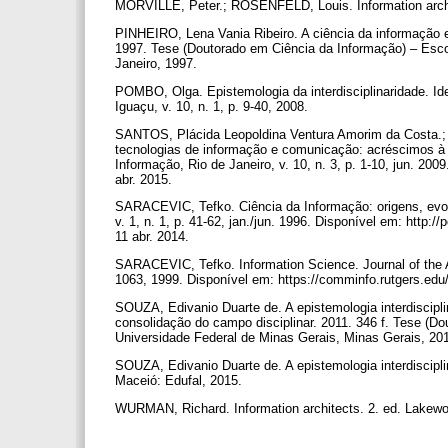
MORVILLE, Peter.; ROSENFELD, Louis. Information archit
PINHEIRO, Lena Vania Ribeiro. A ciência da informação en
1997. Tese (Doutorado em Ciência da Informação) – Esco
Janeiro, 1997.
POMBO, Olga. Epistemologia da interdisciplinaridade. 
Iguaçu, v. 10, n. 1, p. 9-40, 2008.
SANTOS, Plácida Leopoldina Ventura Amorim da Costa.; 
tecnologias de informação e comunicação: acréscimos à
Informação, Rio de Janeiro, v. 10, n. 3, p. 1-10, jun. 20
abr. 2015.
SARACEVIC, Tefko. Ciência da Informação: origens, evol
v. 1, n. 1, p. 41-62, jan./jun. 1996. Disponível em: http:
11 abr. 2014.
SARACEVIC, Tefko. Information Science. Journal of the Am
1063, 1999. Disponível em: https://comminfo.rutgers.ed
SOUZA, Edivanio Duarte de. A epistemologia interdiscipli
consolidação do campo disciplinar. 2011. 346 f. Tese (D
Universidade Federal de Minas Gerais, Minas Gerais, 20
SOUZA, Edivanio Duarte de. A epistemologia interdiscipli
Maceió: Edufal, 2015.
WURMAN, Richard. Information architects. 2. ed. Lakew