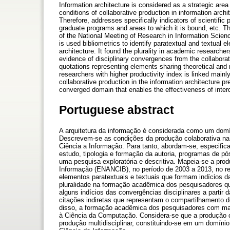
Information architecture is considered as a strategic area 
conditions of collaborative production in information arch
Therefore, addresses specifically indicators of scientific
graduate programs and areas to which it is bound, etc. Th
of the National Meeting of Research in Information Scien
is used bibliometrics to identify paratextual and textual 
architecture. It found the plurality in academic researche
evidence of disciplinary convergences from the collaborati
quotations representing elements sharing theoretical and m
researchers with higher productivity index is linked mainl
collaborative production in the information architecture p
converged domain that enables the effectiveness of interd
Portuguese abstract
A arquitetura da informação é considerada como um domín
Descrevem-se as condições da produção colaborativa na 
Ciência a Informação. Para tanto, abordam-se, especifi
estudo, tipologia e formação da autoria, programas de pó
uma pesquisa exploratória e descritiva. Mapeia-se a pro
Informação (ENANCIB), no período de 2003 a 2013, no repo
elementos paratextuais e textuais que formam indícios d
pluralidade na formação acadêmica dos pesquisadores qu
alguns indícios das convergências disciplinares a parti
citações indiretas que representam o compartilhamento d
disso, a formação acadêmica dos pesquisadores com maio
à Ciência da Computação. Considera-se que a produção c
produção multidisciplinar, constituindo-se em um domínio 