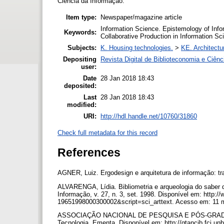
Ciência da Informação.
Item type:
Newspaper/magazine article
Information Science. Epistemology of Infor
Keywords:
Collaborative Production in Information Sc
Subjects:
K. Housing technologies.
>
KE. Architectu
Depositing
Revista Digital de Biblioteconomia e Ciê
user:
Date
28 Jan 2018 18:43
deposited:
Last
28 Jan 2018 18:43
modified:
URI:
http://hdl.handle.net/10760/31860
Check full metadata for this record
References
AGNER, Luiz. Ergodesign e arquitetura de informação: tr
ALVARENGA, Lídia. Bibliometria e arqueologia do saber d
Informação, v. 27, n. 3, set. 1998. Disponível em: http:/
19651998000300002&script=sci_arttext. Acesso em: 11 
ASSOCIAÇÃO NACIONAL DE PESQUISA E PÓS-GRADUA
Tecnologia. Ementa. Disponível em: http://gtancib.fci.un