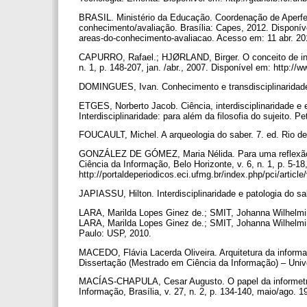
BRASIL. Ministério da Educação. Coordenação de Aperfei
conhecimento/avaliação. Brasília: Capes, 2012. Disponív
areas-do-conhecimento-avaliacao. Acesso em: 11 abr. 2
CAPURRO, Rafael.; HJØRLAND, Birger. O conceito de inf
n. 1, p. 148-207, jan. /abr., 2007. Disponível em: http://
DOMINGUES, Ivan. Conhecimento e transdisciplinaridade
ETGES, Norberto Jacob. Ciência, interdisciplinaridade e
Interdisciplinaridade: para além da filosofia do sujeito. P
FOUCAULT, Michel. A arqueologia do saber. 7. ed. Rio de
GONZÁLEZ DE GÓMEZ, Maria Nélida. Para uma reflexão e
Ciência da Informação, Belo Horizonte, v. 6, n. 1, p. 5-18
http://portaldeperiodicos.eci.ufmg.br/index.php/pci/articl
JAPIASSU, Hilton. Interdisciplinaridade e patologia do s
LARA, Marilda Lopes Ginez de.; SMIT, Johanna Wilhelmina
LARA, Marilda Lopes Ginez de.; SMIT, Johanna Wilhelmin
Paulo: USP, 2010.
MACEDO, Flávia Lacerda Oliveira. Arquitetura da informaç
Dissertação (Mestrado em Ciência da Informação) – Unive
MACÍAS-CHAPULA, Cesar Augusto. O papel da informetria 
Informação, Brasília, v. 27, n. 2, p. 134-140, maio/ago.