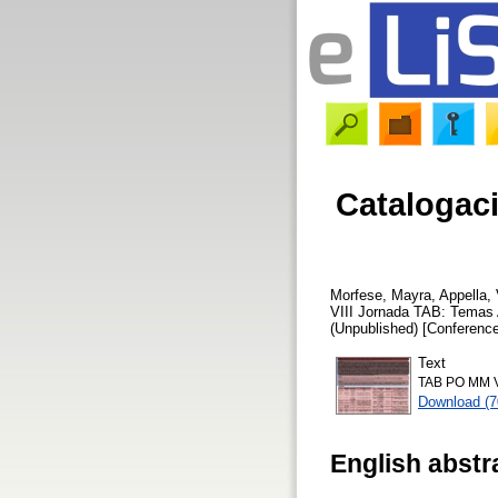
Catalogaci
Morfese, Mayra
,
Appella, 
VIII Jornada TAB: Temas A
(Unpublished) [Conference
Text
TAB PO MM V
Download (
English abstr