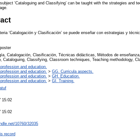
subject ‘Cataloguing and Classifying’ can be taught with the strategies and t
uage.
ract
ateria ‘Catalogación y Clasificación’ se puede enseñar con estrategias y técnic
poster
ogía, Catalogación, Clasificación, Técnicas didácticas, Métodos de enseñanza
ip, Cataloguing, Classifying, Classroom techniques, Teaching methodology,
 profession and education.
 profession and education.
>
GG. Curricula aspects.
 profession and education.
>
GH. Education.
 profession and education.
>
GI. Training.
atuf
 15:02
 15:02
andle.net/10760/32035
is record