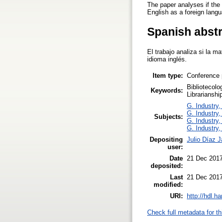
The paper analyses if the 
English as a foreign lang
Spanish abst
El trabajo analiza si la m
idioma inglés.
Item type:
Conference 
Bibliotecol
Keywords:
Librariansh
G. Industry,
G. Industry,
Subjects:
G. Industry,
G. Industry,
Depositing
Julio Díaz J
user:
Date
21 Dec 2017
deposited:
Last
21 Dec 2017
modified:
URI:
http://hdl.h
Check full metadata for th