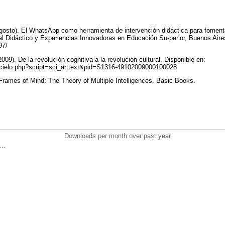
 agosto). El WhatsApp como herramienta de intervención didáctica para fomenta
l Didáctico y Experiencias Innovadoras en Educación Su-perior, Buenos Aire
597/
009). De la revolución cognitiva a la revolución cultural. Disponible en:
/scielo.php?script=sci_arttext&pid=S1316-49102009000100028
Frames of Mind: The Theory of Multiple Intelligences. Basic Books.
Downloads per month over past year
..