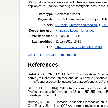
We introduce here a series of activities and new services
appliables to Spanish teaching for foreigners both in the s
Item type:
Conference paper
Keywords:
Español como lengua extranjera, Bibl
Subjects:
C. Users, literacy and reading.
>
CA. 
Depositing user:
Francisco López Hernández
Date deposited:
11 Jan 2018 16:19
Last modified:
11 Jan 2018 16:19
URI:
http://hdl.handle.net/10760/32048
Check full metadata for this record
References
BARALO OTTONELLO, M. (2010): “La investigación en es
nativo”, V Congreso Internacional de la Lengua Española 
<http://congresosdelalengua.es/valparaiso/ponencias/l
BORREGO, A. (2014): “Altmétricas para la evaluación de l
Profesional de la Información, v.23, n.4, 352-357. marco
investigación en ELE.
NAVAS, M. (2013): “Jornada Tendencias y modelos en la 
Científica, v.36, n.4, enc002 <http://redc.revistas.csic.