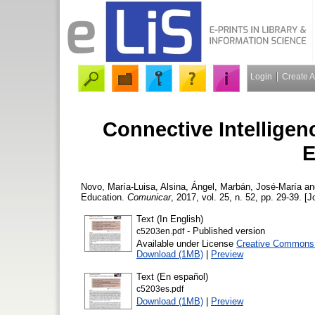
Login
Create 
Connective Intellige
E
Novo, María-Luisa
,
Alsina, Ángel
,
Marbán, José-María
a
Education.
Comunicar
, 2017, vol. 25, n. 52, pp. 29-39. [J
Text (In English)
- Published version
c5203en.pdf
Available under License
Creative Commons A
Download (1MB)
|
Preview
Text (En español)
c5203es.pdf
Download (1MB)
|
Preview