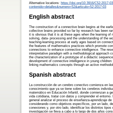
Alternative locations:
https://doi.org/10.3916/C52-2017-03
contenido=detalles&numero=52&articulo=52-2017-03
English abstract
The construction of a connective brain begins at the ear
collective brains provided so far by research has been rar
it is obvious that it is at these ages when the learning o
solving, data- processing and the understanding of the w
teaching-learning process at early ages based on connecti
the features of mathematics practices which promote conn
connections to enhance connective intelligence. The res
interpretative paradigm with a methodological approach 
the characterization of a prototype of a didactic sequenc
development of connective intelligence in young children
linking mathematics concepts through an active methodol
Spanish abstract
La construcción de un cerebro conectivo comienza en la
conocimiento que ya se tiene sobre los cerebros individu
matemático en Educación Infantil, donde comienzan a ges
vida cotidiana, tratar con datos y comprender el entorno
general analizar el proceso de enseñanza-aprendizaje de 
considerando como objetivos específicos, por un lado, d
conexiones y, por otro lado, identificar los distintos tip
investigación se lleva a cabo a lo largo de dos años con