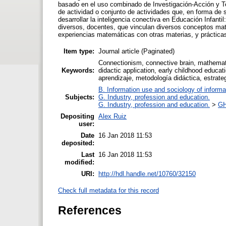
basado en el uso combinado de Investigación-Acción y Te
de actividad o conjunto de actividades que, en forma de
desarrollar la inteligencia conectiva en Educación Infan
diversos, docentes, que vinculan diversos conceptos mat
experiencias matemáticas con otras materias, y prácticas
Item type:
Journal article (Paginated)
Connectionism, connective brain, mathematic
Keywords:
didactic application, early childhood educ
aprendizaje, metodología didáctica, estrateg
B. Information use and sociology of informa
Subjects:
G. Industry, profession and education.
G. Industry, profession and education.
>
GH
Depositing
Alex Ruiz
user:
Date
16 Jan 2018 11:53
deposited:
Last
16 Jan 2018 11:53
modified:
URI:
http://hdl.handle.net/10760/32150
Check full metadata for this record
References