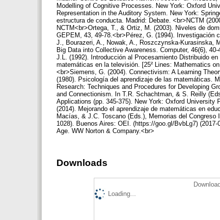
Modelling of Cognitive Processes. New York: Oxford Univ
Representation in the Auditory System. New York: Springer
estructura de conducta. Madrid: Debate. <br>NCTM (2000
NCTM<br>Ortega, T., & Ortiz, M. (2003). Niveles de domin
GEPEM, 43, 49-78.<br>Pérez, G. (1994). Investigación cua
J., Bourazeri, A., Nowak, A., Roszczynska-Kurasinska, M.
Big Data into Collective Awareness. Computer, 46(6), 40
J.L. (1992). Introducción al Procesamiento Distribuido en 
matemáticas en la televisión. [25² Lines: Mathematics on
<br>Siemens, G. (2004). Connectivism: A Learning Theory 
(1980). Psicología del aprendizaje de las matemáticas. Ma
Research: Techniques and Procedures for Developing Gro
and Connectionism. In T.R. Schachtman, & S. Reilly (Ed
Applications (pp. 345-375). New York: Oxford University 
(2014). Mejorando el aprendizaje de matemáticas en educa
Macías, & J.C. Toscano (Eds.), Memorias del Congreso I
1028). Buenos Aires: OEI. (https://goo.gl/BvbLg7) (2017
Age. WW Norton & Company.<br>
Downloads
Download
Loading...