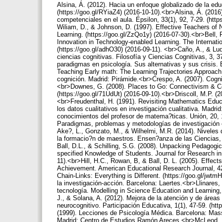
Alsina, Á. (2012). Hacia un enfoque globalizado de la e
(https://goo.gl/RYiaZ4) (2016-10-10).<br>Alsina, Á. (201
competenciales en el aula. Épsilon, 33(1), 92, 7-29. (ht
Wiliam, D., & Johnson, D. (1997). Effective Teachers of 
Learning. (https://goo.gl/ZzQo1y) (2016-07-30).<br>Bell,
Innovation in Technology-enabled Learning. The Internati
(https://goo.gl/adhO30) (2016-09-11). <br>Caño, A., & Luq
ciencias cognitivas. Filosofía y Ciencias Cognitivas, 3, 3
paradigmas en psicología. Sus alternativas y sus crisis.
Teaching Early math: The Learning Trajectories Approac
cognición. Madrid: Pirámide.<br>Crespo, A. (2007). Cog
<br>Downes, G. (2008). Places to Go: Connectivism & Con
(https://goo.gl/71UdUt) (2016-09-10).<br>Driscoll, M.P. (
<br>Freudenthal, H. (1991). Revisiting Mathematics Educ
los datos cualitativos en investigación cualitativa. Madr
conocimientos del profesor de matema?ticas. Unión, 20, 1
Paradigmas, problemas y metodologías de investigación e
Ake?, L., Gonzato, M., & Wilhelmi, M.R. (2014). Niveles 
la formacio?n de maestros. Ensen?anza de las Ciencias, 3
Ball, D.L., & Schilling, S.G. (2008). Unpacking Pedagog
specified Knowledge of Students. Journal for Research in
11).<br>Hill, H.C., Rowan, B, & Ball, D. L. (2005). Effe
Achievement. American Educational Research Journal, 42 (
Chain-Links: Everything is Different. (https://goo.gl/jw
la investigación-acción. Barcelona: Laertes.<br>Llinares
tecnología. Modelling in Science Education and Learning,
J., & Solana, A. (2012). Mejora de la atención y de área
neurocognitivo. Participación Educativa, 1(1), 47-59. (ht
(1999). Lecciones de Psicología Médica. Barcelona: Mass
Madrid: Centro de Estudios Ramón Areces.<br>McLeod, P., 