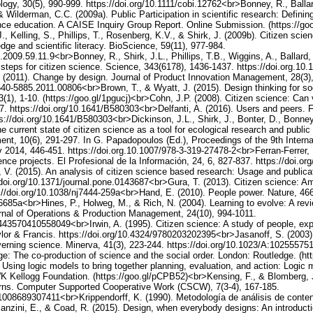
ogy, 30(5), 990-999. https://doi.org/10.1111/cobi.12762<br>Bonney, R., Ballar
, & Wilderman, C.C. (2009a). Public Participation in scientific research: Definin
ience education. A CAISE Inquiry Group Report. Online Submission. (https://
, Kelling, S., Phillips, T., Rosenberg, K.V., & Shirk, J. (2009b). Citizen scien
ge and scientific literacy. BioScience, 59(11), 977-984.
o.2009.59.11.9<br>Bonney, R., Shirk, J.L., Phillips, T.B., Wiggins, A., Ballard,
t steps for citizen science. Science, 343(6178), 1436-1437. https://doi.org.10
 (2011). Change by design. Journal of Product Innovation Management, 28(3)
1540-5885.2011.00806<br>Brown, T., & Wyatt, J. (2015). Design thinking for so
(1), 1-10. (https://goo.gl/1pgucj)<br>Cohn, J.P. (2008). Citizen science: Can
7. https://doi.org/10.1641/B580303<br>Delfanti, A. (2016). Users and peers. 
ps://doi.org/10.1641/B580303<br>Dickinson, J.L., Shirk, J., Bonter, D., Bonney,
The current state of citizen science as a tool for ecological research and publi
nt, 10(6), 291-297. In G. Papadopoulos (Ed.), Proceedings of the 9th Inter
 2014, 446-451. https://doi.org.10.1007/978-3-319-27478-2<br>Ferran-Ferrer, 
cience projects. El Profesional de la Información, 24, 6, 827-837. https://doi.o
v, V. (2015). An analysis of citizen science based research: Usage and publica
/doi.org/10.1371/journal.pone.0143687<br>Gura, T. (2013). Citizen science: Am
://doi.org/10.1038/nj7444-259a<br>Hand, E. (2010). People power. Nature, 46
66685a<br>Hines, P., Holweg, M., & Rich, N. (2004). Learning to evolve: A rev
ournal of Operations & Production Management, 24(10), 994-1011.
1443570410558049<br>Irwin, A. (1995). Citizen science: A study of people, exp
or & Francis. https://doi.org/10.4324/9780203202395<br>Jasanoff, S. (2003).
governing science. Minerva, 41(3), 223-244. https://doi.org/10.1023/A:1025557
ge: The co-production of science and the social order. London: Routledge. (h
 Using logic models to bring together planning, evaluation, and action: Logic
K Kellogg Foundation. (https://goo.gl/pCPB52)<br>Kensing, F., & Blomberg, J.
rns. Computer Supported Cooperative Work (CSCW), 7(3-4), 167-185.
:1008689307411<br>Krippendorff, K. (1990). Metodología de análisis de conteni
nzini, E., & Coad, R. (2015). Design, when everybody designs: An introductio