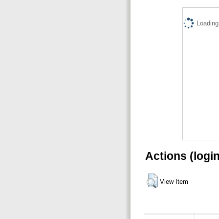
Loading.
Actions (logi
View Item