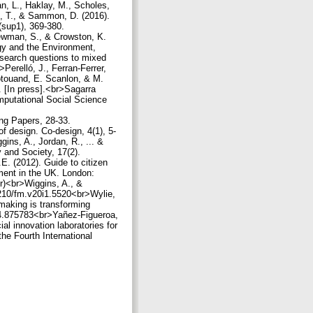
n, L., Haklay, M., Scholes,
le, T., & Sammon, D. (2016).
(sup1), 369-380.
ewman, S., & Crowston, K.
ogy and the Environment,
esearch questions to mixed
Perelló, J., Ferran-Ferrer,
dotouand, E. Scanlon, & M.
. [In press].<br>Sagarra
omputational Social Science
ng Papers, 28-33.
f design. Co-design, 4(1), 5-
ins, A., Jordan, R., ... &
y and Society, 17(2).
. (2012). Guide to citizen
ment in the UK. London:
r)<br>Wiggins, A., &
.5210/fm.v20i1.5520<br>Wylie,
 making is transforming
014.875783<br>Yañez-Figueroa,
l innovation laboratories for
he Fourth International