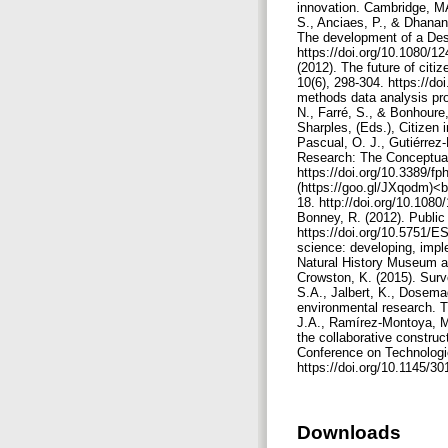
innovation. Cambridge, MA
S., Anciaes, P., & Dhanani
The development of a Desi
https://doi.org/10.1080/
(2012). The future of cit
10(6), 298-304. https://d
methods data analysis proc
N., Farré, S., & Bonhoure,
Sharples, (Eds.), Citizen 
Pascual, O. J., Gutiérrez-
Research: The Conceptuali
https://doi.org/10.3389/f
(https://goo.gl/JXqodm)<b
18. http://doi.org/10.1080
Bonney, R. (2012). Public 
https://doi.org/10.5751/E
science: developing, impl
Natural History Museum a
Crowston, K. (2015). Surv
S.A., Jalbert, K., Dosemag
environmental research. T
J.A., Ramírez-Montoya, M.
the collaborative construc
Conference on Technologic
https://doi.org/10.1145/
Downloads