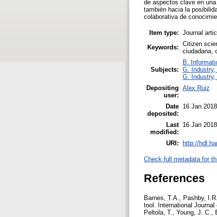
de aspectos clave en una 
también hacia la posibilid
colaborativa de conocimie
Item type:
Journal arti
Citizen scie
Keywords:
ciudadana, c
B. Informati
Subjects:
G. Industry,
G. Industry,
Depositing
Alex Ruiz
user:
Date
16 Jan 2018
deposited:
Last
16 Jan 2018
modified:
URI:
http://hdl.h
Check full metadata for th
References
Barnes, T.A., Pashby, I.R
tool. International Journa
Peltola, T., Young, J. C., 