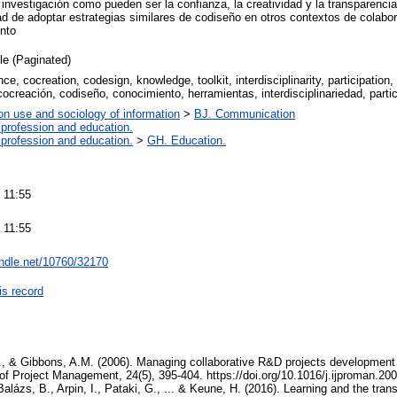
investigación como pueden ser la confianza, la creatividad y la transparenci
ad de adoptar estrategias similares de codiseño en otros contextos de colabor
nto
cle (Paginated)
nce, cocreation, codesign, knowledge, toolkit, interdisciplinarity, participation
ocreación, codiseño, conocimiento, herramientas, interdisciplinariedad, partic
on use and sociology of information
>
BJ. Communication
 profession and education.
 profession and education.
>
GH. Education.
 11:55
 11:55
andle.net/10760/32170
is record
., & Gibbons, A.M. (2006). Managing collaborative R&D projects development
l of Project Management, 24(5), 395-404. https://doi.org/10.1016/j.ijproman.2
Balázs, B., Arpin, I., Pataki, G., ... & Keune, H. (2016). Learning and the trans