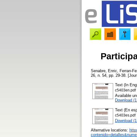
Particip
Senabre, Enric
,
Ferran-Fer
26, n. 54, pp. 29-38. [Jour
Text (In Eng
c5403en.pdf
Available u
Download (
Text (En esp
c5403es.pdf
Download (
Alternative locations:
http
contenido=detalles&nume