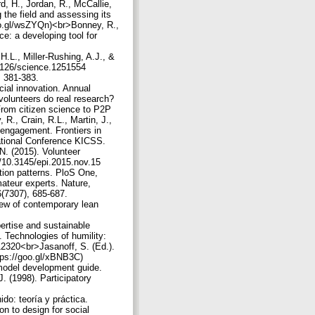
d, H., Jordan, R., McCallie,
g the field and assessing its
goo.gl/wsZYQn)<br>Bonney, R.,
ce: a developing tool for
 H.L., Miller-Rushing, A.J., &
.1126/science.1251554
, 381-383.
cial innovation. Annual
 volunteers do real research?
From citizen science to P2P
 R., Crain, R.L., Martin, J.,
c engagement. Frontiers in
national Conference KICSS.
N. (2015). Volunteer
rg/10.3145/epi.2015.nov.15
tion patterns. PloS One,
ateur experts. Nature,
6(7307), 685-687.
iew of contemporary lean
ertise and sustainable
 Technologies of humility:
512320<br>Jasanoff, S. (Ed.).
ttps://goo.gl/xBNB3C)
 model development guide.
 (1998). Participatory
do: teoría y práctica.
n to design for social