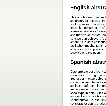
English abstr
This article describes and
secondary school students
public spaces. The study g
collective construction of
answered a survey to eval
and the five scientists r
science can achieve a “co
amateurs in data collecti
facilitation mechanisms, a
also point to the possibili
knowledge generation
Spanish abst
Este artículo describe y a
cocreación. Tres grupos d
tres experimentos sobre c
cómo pueden integrarse en 
sociales, así como la con
respondieron una encuesta
cada experimento, y los c
entrevistas demuestran c
«contributivo», el cual ú
colaborativa con la ciuda