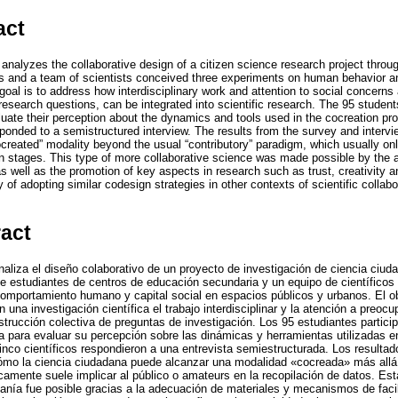
act
 analyzes the collaborative design of a citizen science research project throu
 and a team of scientists conceived three experiments on human behavior and
oal is to address how interdisciplinary work and attention to social concerns
 research questions, can be integrated into scientific research. The 95 students
uate their perception about the dynamics and tools used in the cocreation pr
esponded to a semistructured interview. The results from the survey and inter
created” modality beyond the usual “contributory” paradigm, which usually onl
on stages. This type of more collaborative science was made possible by the a
s well as the promotion of key aspects in research such as trust, creativity 
ty of adopting similar codesign strategies in other contexts of scientific collab
ract
naliza el diseño colaborativo de un proyecto de investigación de ciencia ciud
e estudiantes de centros de educación secundaria y un equipo de científicos 
omportamiento humano y capital social en espacios públicos y urbanos. El ob
una investigación científica el trabajo interdisciplinar y la atención a preo
strucción colectiva de preguntas de investigación. Los 95 estudiantes partici
 para evaluar su percepción sobre las dinámicas y herramientas utilizadas e
inco científicos respondieron a una entrevista semiestructurada. Los resulta
ómo la ciencia ciudadana puede alcanzar una modalidad «cocreada» más allá 
nicamente suele implicar al público o amateurs en la recopilación de datos. E
danía fue posible gracias a la adecuación de materiales y mecanismos de faci