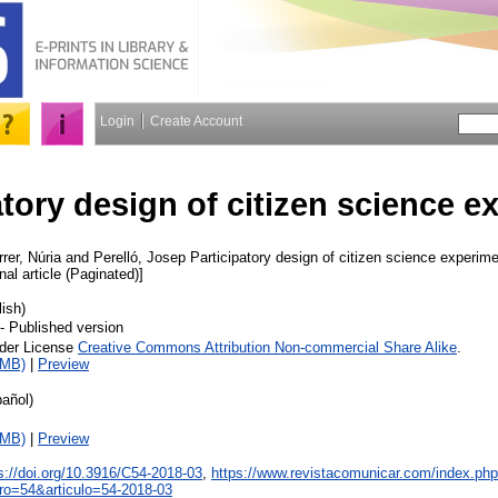
Login
Create Account
atory design of citizen science 
rer, Núria
and
Perelló, Josep
Participatory design of citizen science experim
nal article (Paginated)]
lish)
- Published version
nder License
Creative Commons Attribution Non-commercial Share Alike
.
1MB)
|
Preview
añol)
1MB)
|
Preview
s://doi.org/10.3916/C54-2018-03
,
https://www.revistacomunicar.com/index.ph
ro=54&articulo=54-2018-03