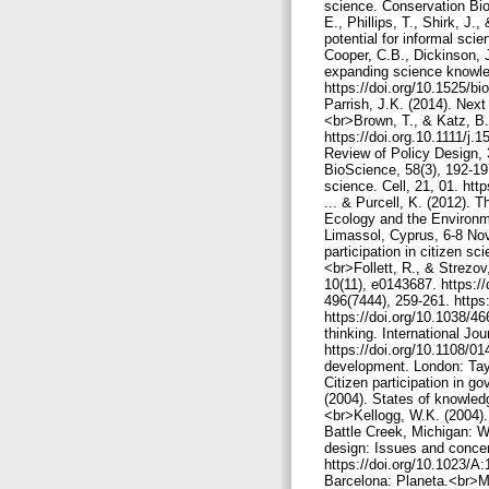
science. Conservation Biol
E., Phillips, T., Shirk, J.
potential for informal sc
Cooper, C.B., Dickinson, J.
expanding science knowled
https://doi.org/10.1525/bi
Parrish, J.K. (2014). Nex
<br>Brown, T., & Katz, B.
https://doi.org.10.1111/j.
Review of Policy Design, 3
BioScience, 58(3), 192-19
science. Cell, 21, 01. htt
... & Purcell, K. (2012). 
Ecology and the Environme
Limassol, Cyprus, 6-8 Nov
participation in citizen s
<br>Follett, R., & Strezo
10(11), e0143687. https:/
496(7444), 259-261. https
https://doi.org/10.1038/4
thinking. International J
https://doi.org/10.1108/0
development. London: Tayl
Citizen participation in 
(2004). States of knowled
<br>Kellogg, W.K. (2004).
Battle Creek, Michigan: W
design: Issues and conce
https://doi.org/10.1023/A
Barcelona: Planeta.<br>Ma