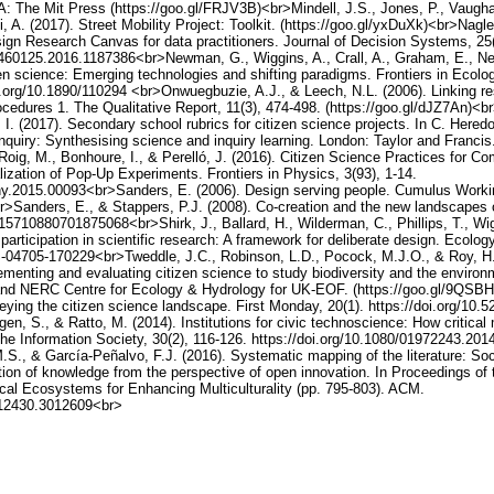
: The Mit Press (https://goo.gl/FRJV3B)<br>Mindell, J.S., Jones, P., Vaugha
, A. (2017). Street Mobility Project: Toolkit. (https://goo.gl/yxDuXk)<br>Nag
gn Research Canvas for data practitioners. Journal of Decision Systems, 25
12460125.2016.1187386<br>Newman, G., Wiggins, A., Crall, A., Graham, E., N
izen science: Emerging technologies and shifting paradigms. Frontiers in Ecol
oi.org/10.1890/110294 <br>Onwuegbuzie, A.J., & Leech, N.L. (2006). Linking r
edures 1. The Qualitative Report, 11(3), 474-498. (https://goo.gl/dJZ7An)<br>
 I. (2017). Secondary school rubrics for citizen science projects. In C. Here
inquiry: Synthesising science and inquiry learning. London: Taylor and Francis
Roig, M., Bonhoure, I., & Perelló, J. (2016). Citizen Science Practices for C
zation of Pop-Up Experiments. Frontiers in Physics, 3(93), 1-14.
phy.2015.00093<br>Sanders, E. (2006). Design serving people. Cumulus Worki
r>Sanders, E., & Stappers, P.J. (2008). Co-creation and the new landscapes o
/15710880701875068<br>Shirk, J., Ballard, H., Wilderman, C., Phillips, T., Wigg
participation in scientific research: A framework for deliberate design. Ecolog
S-04705-170229<br>Tweddle, J.C., Robinson, L.D., Pocock, M.J.O., & Roy, H.E
ementing and evaluating citizen science to study biodiversity and the environ
nd NERC Centre for Ecology & Hydrology for UK-EOF. (https://goo.gl/9QSBH
eying the citizen science landscape. First Monday, 20(1). https://doi.org/10
en, S., & Ratto, M. (2014). Institutions for civic technoscience: How critical
he Information Society, 30(2), 116-126. https://doi.org/10.1080/01972243.2
S., & García-Peñalvo, F.J. (2016). Systematic mapping of the literature: Socia
tion of knowledge from the perspective of open innovation. In Proceedings of t
al Ecosystems for Enhancing Multiculturality (pp. 795-803). ACM.
3012430.3012609<br>