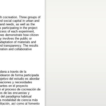
gh cocreation. Three groups of
 social capital in urban and
 and needs, as well as the
 participating in the project
ocess of each experiment,
views demonstrate how citizen
y involves the public or
daptation of materials and
and transparency. The results
oration and collaborative
adana a través de la
idearon de forma participada
jetivo del estudio es abordar
cupaciones y necesidades
pantes en el proyecto
n el proceso de cocreación de
dos de las encuestas y
del paradigma habitual
sta modalidad de ciencia más
litación, así como al fomento