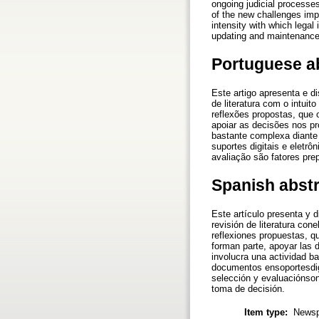
ongoing judicial processe
of the new challenges imp
intensity with which legal
updating and maintenance o
Portuguese a
Este artigo apresenta e d
de literatura com o intui
reflexões propostas, que o
apoiar as decisões nos pr
bastante complexa diante
suportes digitais e eletrô
avaliação são fatores pre
Spanish abst
Este artículo presenta y d
revisión de literatura con
reflexiones propuestas, qu
forman parte, apoyar las 
involucra una actividad b
documentos ensoportesdigit
selección y evaluaciónson
toma de decisión.
Item type:
Newsp