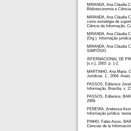
MIRANDA, Ana Cláudia Car
Biblioteconomia e Ciência 
MIRANDA, Ana Cláudia Ca
como estratégia de suport
Ciência da Informação, Ca
MIRANDA, Ana Cláudia Car
(Org.). Informação jurídic
MIRANDA, Ana Cláudia Carv
SIMPÓSIO
INTERNACIONAL DE PROPR
[s.n.], 2003. p. 1-2.
MARTINHO, Ana Maria. O bi
Jurídicas, 1., 2004. Anai
PASSOS, Edilenice Jovelin
Informação, Brasília, v. 2
PASSOS, Edilenice; BARRO
2009.
PEREIRA, Andressa Assis 
Informação jurídica: teori
PINHO, Fabio Assis; BARBO
Ciencias de la Información,