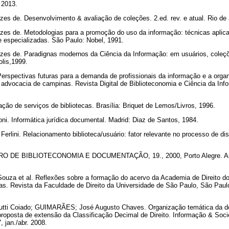
. 2013.
 de. Desenvolvimento & avaliação de coleções. 2.ed. rev. e atual. Rio de 
 de. Metodologias para a promoção do uso da informação: técnicas aplica
s e especializadas. São Paulo: Nobel, 1991.
s de. Paradignas modernos da Ciência da Informação: em usuários, coleçõ
olis,1999.
Perspectivas futuras para a demanda de profissionais da informação e a orga
de advocacia de campinas. Revista Digital de Biblioteconomia e Ciência da Inf
ão de serviços de bibliotecas. Brasília: Briquet de Lemos/Livros, 1996.
. Informática jurídica documental. Madrid: Diaz de Santos, 1984.
rlini. Relacionamento biblioteca/usuário: fator relevante no processo de d
DE BIBLIOTECONOMIA E DOCUMENTAÇÃO, 19., 2000, Porto Alegre. Anais
uza et al. Reflexões sobre a formação do acervo da Academia de Direito do
s. Revista da Faculdade de Direito da Universidade de São Paulo, São Paulo,
tti Coiado; GUIMARÃES; José Augusto Chaves. Organização temática da dout
roposta de extensão da Classificação Decimal de Direito. Informação & Soc
, jan./abr. 2008.