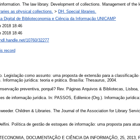
information. The law library. Development of collections. Management of the l
raries as physical collections.
>
DH. Special libraries.
ta Digital de Biblioteconomia e Ciência da Informação UNICAMP
n 2018 18:46
n 2018 18:46
/hdl.handle.net/10760/32277
is record
 Legislação como assunto: uma proposta de extensão para a classificação de
 Informação jurídica: teoria e prática. Brasília: Thesaurus, 2004.
servação preventiva, porquê? Rev. Páginas Arquivos & Bibliotecas, Lisboa, n
 de informação jurídica. In: PASSOS, Edilenice (Org.). Informação jurídica: t
eeder. Children & Libraries. The Journal of the Association for Library Servic
lfini. Política de gestão de estoques de informação: uma proposta para atua
ECONOMIA, DOCUMENTAÇÃO E CIÊNCIA DA INFORMAÇÃO, 25, 2013, Flor