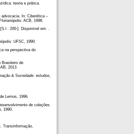
dica: teoria e prática.
dvocacia. In: Ciberética –
 Florianópolis: ACB, 1998.
.l.: 200-]. Disponível em: .
anópolis: UFSC, 1990.
ca na perspectiva do
 Brasileiro de
EBAB, 2013.
ormação & Sociedade: estudos,
t de Lemos, 1996.
desenvolvimento de coleções.
o, 1990.
. Transinformação,