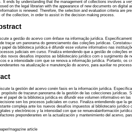
s. It ends by understanding that the management of collections involves a ver
osed on the legal librarian with the appearance of new documents on digital a
 information is renewed. Therefore, the selection and evaluation criteria are pr
f the collection, in order to assist in the decision making process.
bstract
iscute a gestão do acervo com ênfase na informação jurídica. Especificament
to de traçar um panorama do gerenciamento das coleções jurídicas. Constatou-
 papel da biblioteca jurídica é difundir esse volume informativo nas instituiç
ocessos judiciais em curso. Finaliza entendendo que a gestão de coleções e
 dos novos desafios impostos ao bibliotecário jurídico com o surgimento d
nicos e a intensidade com que se renova a informação jurídica. Portanto, os cr
ponderantes na atualização e manutenção do acervo, para auxiliar no proces
ract
iscute la gestión del acervo conén fasis en la información jurídica. Específi
el propósito de trazarun panorama de la gestión de las colecciones jurídicas. 
e el papel de la biblioteca jurídica es difundir ese volumen informativo en las
decisione sen los procesos judiciales en curso. Finaliza entendiendo que la g
astante compleja ante los nuevos desafíos impuestos al bibliotecario jurídico
ales y electrónicos y la intensidad con que se renuevalainformación jurídica. 
factores preponderantes en la actualización y mantenimiento del acervo, para
aper/magazine article