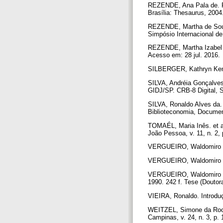
REZENDE, Ana Pala de. Pes
Brasília: Thesaurus, 2004
REZENDE, Martha de Souza
Simpósio Internacional de 
REZENDE, Martha Izabel d
Acesso em: 28 jul. 2016.
SILBERGER, Kathryn Kemp 
SILVA, Andréia Gonçalves
GIDJ/SP. CRB-8 Digital, Sã
SILVA, Ronaldo Alves da. 
Biblioteconomia, Document
TOMAÉL, Maria Inês. et al
João Pessoa, v. 11, n. 2,
VERGUEIRO, Waldomiro de
VERGUEIRO, Waldomiro de 
VERGUEIRO, Waldomiro de 
1990. 242 f. Tese (Douto
VIEIRA, Ronaldo. Introduç
WEITZEL, Simone da Roch
Campinas, v. 24, n. 3, p.