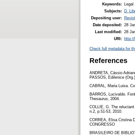
Keywords:
Legal 
Subjects:
D. Lib
Depositing user:
Revis
Date deposited:
28 Ja
Last modified:
28 Ja
URI:
http:/
Check full metadata for th
References
ANDRETA, Cássio Adriano.
PASSOS, Edilenice (Org.).
CABRAL, Maria Luisa. Con
BARROS, Lucivaldo. Fontes
Thesaurus, 2004.
COLLIE, G. The reluctant w
n.2, p.51-53, 2010.
CORREA, Elisa Cristina De
CONGRESSO
BRASILEIRO DE BIBLIOT