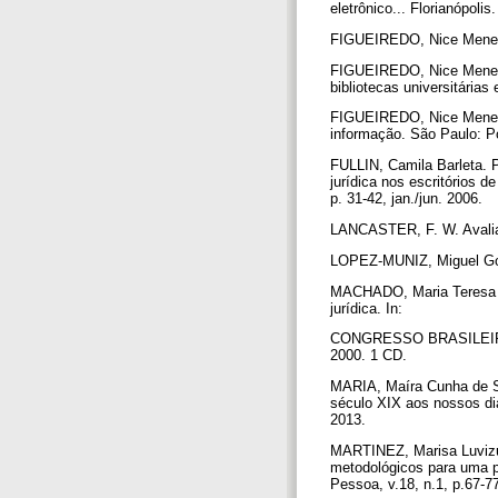
eletrônico... Florianópolis
FIGUEIREDO, Nice Menezes
FIGUEIREDO, Nice Menezes
bibliotecas universitária
FIGUEIREDO, Nice Meneze
informação. São Paulo: P
FULLIN, Camila Barleta. 
jurídica nos escritórios 
p. 31-42, jan./jun. 2006.
LANCASTER, F. W. Avaliaç
LOPEZ-MUNIZ, Miguel Goni
MACHADO, Maria Teresa Fe
jurídica. In:
CONGRESSO BRASILEIRO 
2000. 1 CD.
MARIA, Maíra Cunha de So
século XIX aos nossos dia
2013.
MARTINEZ, Marisa Luvizu
metodológicos para uma p
Pessoa, v.18, n.1, p.67-77