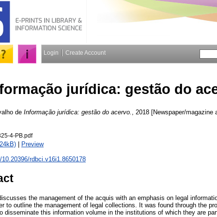
Login
Create Account
formação jurídica: gestão do ac
valho de
Informação jurídica: gestão do acervo.
, 2018 [Newspaper/magazine ar
25-4-PB.pdf
824kB)
|
Preview
rg/10.20396/rdbci.v16i1.8650178
act
 discusses the management of the acquis with an emphasis on legal information.
rder to outline the management of legal collections. It was found through the pr
s to disseminate this information volume in the institutions of which they are par