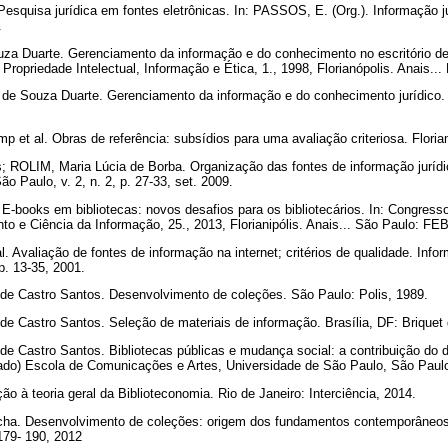
quisa jurídica em fontes eletrônicas. In: PASSOS, E. (Org.). Informação jurí
.
 Duarte. Gerenciamento da informação e do conhecimento no escritório de a
Propriedade Intelectual, Informação e Ética, 1., 1998, Florianópolis. Anais...
e Souza Duarte. Gerenciamento da informação e do conhecimento jurídico. [S
et al. Obras de referência: subsídios para uma avaliação criteriosa. Flori
; ROLIM, Maria Lúcia de Borba. Organização das fontes de informação jurídi
o Paulo, v. 2, n. 2, p. 27-33, set. 2009.
E-books em bibliotecas: novos desafios para os bibliotecários. In: Congresso
o e Ciência da Informação, 25., 2013, Florianipólis. Anais... São Paulo: F
. Avaliação de fontes de informação na internet; critérios de qualidade. Inf
 p. 13-35, 2001.
 Castro Santos. Desenvolvimento de coleções. São Paulo: Polis, 1989.
Castro Santos. Seleção de materiais de informação. Brasília, DF: Brique
Castro Santos. Bibliotecas públicas e mudança social: a contribuição do 
rado) Escola de Comunicações e Artes, Universidade de São Paulo, São Paul
ão à teoria geral da Biblioteconomia. Rio de Janeiro: Interciência, 2014.
a. Desenvolvimento de coleções: origem dos fundamentos contemporâneos
 179- 190, 2012