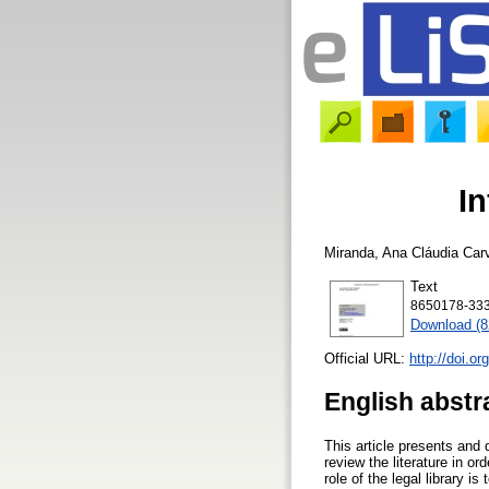
In
Miranda, Ana Cláudia Car
Text
8650178-333
Download (
Official URL:
http://doi.o
English abstr
This article presents and
review the literature in o
role of the legal library i