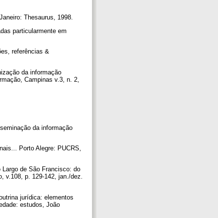
Janeiro: Thesaurus, 1998.
das particularmente em
es, referências &
nização da informação
ormação, Campinas v.3, n. 2,
isseminação da informação
... Porto Alegre: PUCRS,
 Largo de São Francisco: do
 v.108, p. 129-142, jan./dez.
rina jurídica: elementos
iedade: estudos, João