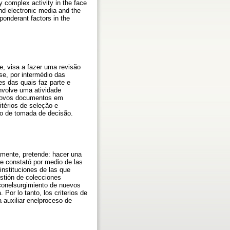
y complex activity in the face
nd electronic media and the
eponderant factors in the
e, visa a fazer uma revisão
se, por intermédio das
ões das quais faz parte e
nvolve uma atividade
e novos documentos em
itérios de seleção e
so de tomada de decisão.
camente, pretende: hacer una
Se constató por medio de las
 instituciones de las que
estión de colecciones
 conelsurgimiento de nuevos
Por lo tanto, los criterios de
 auxiliar enelproceso de