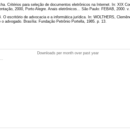
. Critérios para seleção de documentos eletrônicos na Internet. In: XIX Con
tação, 2000, Porto Alegre. Anais eletrônicos... São Paulo: FEBAB, 2000. v.
O escritório de advocacia e a informática jurídica. In: WOLTHERS, Clemê
e o advogado. Brasília: Fundação Petrônio Portella, 1985. p. 13.
Downloads per month over past year
..