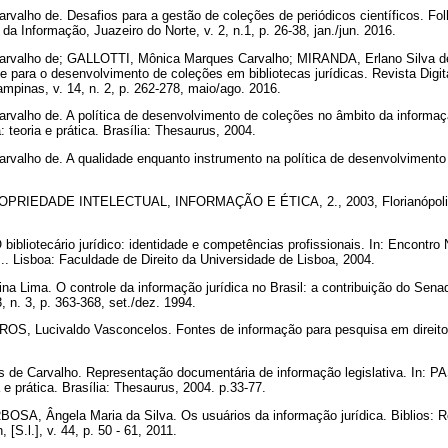
valho de. Desafios para a gestão de coleções de periódicos científicos. Fol
da Informação, Juazeiro do Norte, v. 2, n.1, p. 26-38, jan./jun. 2016.
rvalho de; GALLOTTI, Mônica Marques Carvalho; MIRANDA, Erlano Silva de.
e para o desenvolvimento de coleções em bibliotecas jurídicas. Revista Digit
mpinas, v. 14, n. 2, p. 262-278, maio/ago. 2016.
valho de. A política de desenvolvimento de coleções no âmbito da informaç
a: teoria e prática. Brasília: Thesaurus, 2004.
alho de. A qualidade enquanto instrumento na política de desenvolvimento d
IEDADE INTELECTUAL, INFORMAÇÃO E ÉTICA, 2., 2003, Florianópolis. An
bliotecário jurídico: identidade e competências profissionais. In: Encontro 
s... Lisboa: Faculdade de Direito da Universidade de Lisboa, 2004.
a Lima. O controle da informação jurídica no Brasil: a contribuição do Sena
3, n. 3, p. 363-368, set./dez. 1994.
S, Lucivaldo Vasconcelos. Fontes de informação para pesquisa em direito. 
de Carvalho. Representação documentária de informação legislativa. In: PA
a e prática. Brasília: Thesaurus, 2004. p.33-77.
SA, Ângela Maria da Silva. Os usuários da informação jurídica. Biblios: Re
 [S.l.], v. 44, p. 50 - 61, 2011.