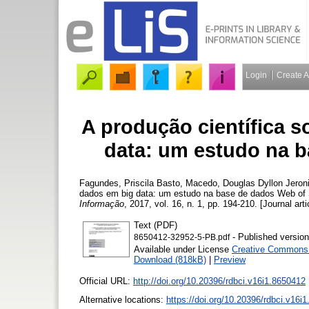
Login
Create 
A produção científica 
data: um estudo na b
Fagundes, Priscila Basto
,
Macedo, Douglas Dyllon Jeron
dados em big data: um estudo na base de dados Web of
Informação
, 2017, vol. 16, n. 1, pp. 194-210. [Journal art
Text (PDF)
- Published version
8650412-32952-5-PB.pdf
Available under License
Creative Commons A
Download (818kB)
|
Preview
Official URL:
http://doi.org/10.20396/rdbci.v16i1.8650412
Alternative locations:
https://doi.org/10.20396/rdbci.v16i