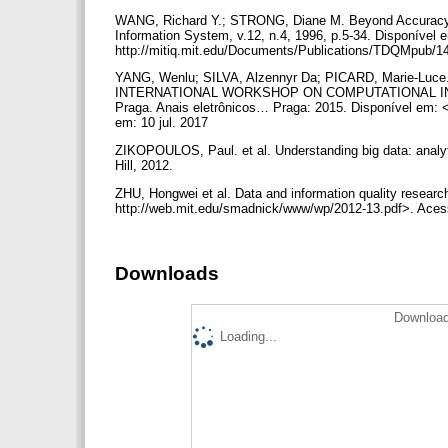
WANG, Richard Y.; STRONG, Diane M. Beyond Accuracy:
Information System, v.12, n.4, 1996, p.5-34. Disponível 
http://mitiq.mit.edu/Documents/Publications/TDQMpub/
YANG, Wenlu; SILVA, Alzennyr Da; PICARD, Marie-Luce. 
INTERNATIONAL WORKSHOP ON COMPUTATIONAL INT
Praga. Anais eletrônicos… Praga: 2015. Disponível em: 
em: 10 jul. 2017
ZIKOPOULOS, Paul. et al. Understanding big data: analy
Hill, 2012.
ZHU, Hongwei et al. Data and information quality researc
http://web.mit.edu/smadnick/www/wp/2012-13.pdf>. Aces
Downloads
Download
Loading...