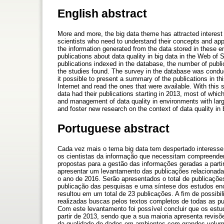
English abstract
More and more, the big data theme has attracted interest
scientists who need to understand their concepts and app
the information generated from the data stored in these en
publications about data quality in big data in the Web of 
publications indexed in the database, the number of public
the studies found. The survey in the database was conduct
it possible to present a summary of the publications in thi
Internet and read the ones that were available. With this s
data had their publications starting in 2013, most of whic
and management of data quality in environments with large
and foster new research on the context of data quality in
Portuguese abstract
Cada vez mais o tema big data tem despertado interesse
os cientistas da informação que necessitam compreender
propostas para a gestão das informações geradas a parti
apresentar um levantamento das publicações relacionada
o ano de 2016. Serão apresentados o total de publicaçõe
publicação das pesquisas e uma síntese dos estudos enc
resultou em um total de 23 publicações. A fim de possibi
realizadas buscas pelos textos completos de todas as pub
Com este levantamento foi possível concluir que os estu
partir de 2013, sendo que a sua maioria apresenta revisõ
da qualidade de dados em ambientes com grandes volume