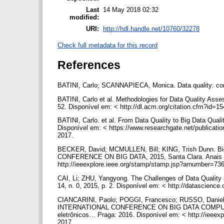
Last
14 May 2018 02:32
modified:
URI:
http://hdl.handle.net/10760/32278
Check full metadata for this record
References
BATINI, Carlo; SCANNAPIECA, Monica. Data quality: con
BATINI, Carlo et al. Methodologies for Data Quality As
52. Disponível em: < http://dl.acm.org/citation.cfm?id=
BATINI, Carlo. et al. From Data Quality to Big Data Qual
Disponível em: < https://www.researchgate.net/publicat
2017.
BECKER, David; MCMULLEN, Bill; KING, Trish Dunn. Bi
CONFERENCE ON BIG DATA, 2015, Santa Clara. Anais ele
http://ieeexplore.ieee.org/stamp/stamp.jsp?arnumber=73
CAI, Li; ZHU, Yangyong. The Challenges of Data Quality 
14, n. 0, 2015, p. 2. Disponível em: < http://datascience
CIANCARINI, Paolo; POGGI, Francesco; RUSSO, Daniel.
INTERNATIONAL CONFERENCE ON BIG DATA COMPUTIN
eletrônicos… Praga: 2016. Disponível em: < http://ieeex
2017.