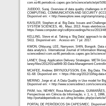
com.ez46.periodicos.capes.gov.br/science/article/pii/
JUDDOO, Suraj. Overview of data quality challenges 
COMPUTING, COMMUNICATION AND SECURITY (ICCCS), 
Disponível em: < http://ieeexplore.ieee.org/stamp/stam
KAISLER, Stephen et al. Big Data: Issues and Chall
SYSTEM SCIENCES, 46., Maui, 2013. Anais eletrônicos..
https://www.computer.org/csdl/proceedings/hicss/2013/4
KELLING, Steve et al. Taking a `Big Data’ approach to dat
S611. Disponível em: . Acesso em: 7 jul. 2017.
KWON, Ohbyung; LEE, Namyeon; SHIN, Bongsik. Data qual
data analytics. International Journal of Information Mana
sciencedirect-com.ez46.periodicos.capes.gov.br/science
LANEY, Doug. Application Delivery Strategies. META Grou
laney/files/2012/01/ad949-3D-Data-Management-Controllin
MCAFEE, Andrew; BRYNJOLFSSON, Erik. Big Data. The ma
61–68. Disponível em: < https://hbr.org/2012/10/big-dat
MERINO, Jorge et al. A Data Quality in Use model for Bi
Disponível em: < http://www.sciencedirect.com/science/
PAIM, Isis; NEHMY, Rosa Maria Quadros, GUIMARÃES, Cé
Perspectivas em Ciência da Informação, v. 1, n. 1, 1996,
http://portaldeperiodicos.eci.ufmg.br/index.php/pci/artic
PORTAL DE PERIÓDICOS DA CAPES/MEC. Disponível em: 