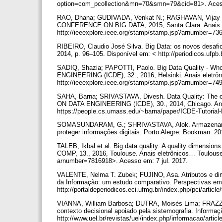
option=com_pcollection&mn=70&smn=79&cid=81>. Acess
RAO, Dhana; GUDIVADA, Venkat N.; RAGHAVAN, Vijay V.
CONFERENCE ON BIG DATA, 2015, Santa Clara. Anais ele
http://ieeexplore.ieee.org/stamp/stamp.jsp?arnumber=73
RIBEIRO, Claudio José Silva. Big Data: os novos desafios
2014, p. 96–105. Disponível em: < http://periodicos.ufpb
SADIQ, Shazia; PAPOTTI, Paolo. Big Data Quality -
ENGINEERING (ICDE), 32., 2016, Helsinki. Anais eletrôn
http://ieeexplore.ieee.org/stamp/stamp.jsp?arnumber=74
SAHA, Barna; SRIVASTAVA, Divesh. Data Quality: Th
ON DATA ENGINEERING (ICDE), 30., 2014, Chicago. Anai
https://people.cs.umass.edu/~barna/paper/ICDE-Tutorial
SOMASUNDARAM, G.; SHRIVASTAVA, Alok. Armazenament
proteger informações digitais. Porto Alegre: Bookman. 2
TALEB, Ikbal et al. Big data quality: A quality dim
COMP, 13., 2016, Toulouse. Anais eletrônicos… Toulouse:
arnumber=7816918>. Acesso em: 7 jul. 2017.
VALENTE, Nelma T. Zubek; FUJINO, Asa. Atributos e dim
da Informação: um estudo comparativo. Perspectivas em C
http://portaldeperiodicos.eci.ufmg.br/index.php/pci/arti
VIANNA, William Barbosa; DUTRA, Moisés Lima; FRAZZO
contexto decisional apoiado pela sistemografia. Informaç
http://www.uel.br/revistas/uel/index.php/informacao/arti