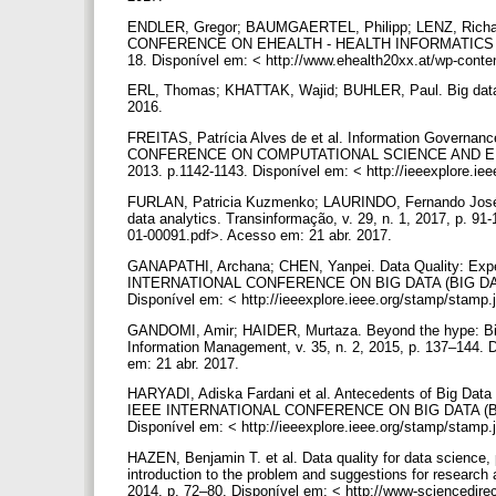
ENDLER, Gregor; BAUMGAERTEL, Philipp; LENZ, Richard. 
CONFERENCE ON EHEALTH - HEALTH INFORMATICS MEET
18. Disponível em: < http://www.ehealth20xx.at/wp-conten
ERL, Thomas; KHATTAK, Wajid; BUHLER, Paul. Big data f
2016.
FREITAS, Patrícia Alves de et al. Information Governa
CONFERENCE ON COMPUTATIONAL SCIENCE AND ENGINE
2013. p.1142-1143. Disponível em: < http://ieeexplore.
FURLAN, Patricia Kuzmenko; LAURINDO, Fernando José B
data analytics. Transinformação, v. 29, n. 1, 2017, p. 91-
01-00091.pdf>. Acesso em: 21 abr. 2017.
GANAPATHI, Archana; CHEN, Yanpei. Data Quality: Expe
INTERNATIONAL CONFERENCE ON BIG DATA (BIG DATA), 
Disponível em: < http://ieeexplore.ieee.org/stamp/stam
GANDOMI, Amir; HAIDER, Murtaza. Beyond the hype: Big d
Information Management, v. 35, n. 2, 2015, p. 137–144. D
em: 21 abr. 2017.
HARYADI, Adiska Fardani et al. Antecedents of Big Data 
IEEE INTERNATIONAL CONFERENCE ON BIG DATA (BIG DA
Disponível em: < http://ieeexplore.ieee.org/stamp/stam
HAZEN, Benjamin T. et al. Data quality for data science,
introduction to the problem and suggestions for research 
2014, p. 72–80. Disponível em: < http://www-sciencedirec