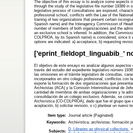
The objective of this essay is to analyze some aspects of
through the study of the legislative file number 19389 in 
legislative process of consultations are exposed, characte
professional school, conflicts with the Law of the National
training of two organizations that present certain incongr
Spanish name) and the Interagency Commission of Heads 
number of members of both organizaciones and the administ
an exclusive school is inferred. In addition, the Commissi
COLPROA, by its Spanish name) is considered, since it wa
options are indicated: a) acceptance, b) requesting revisi
['eprint_fieldopt_linguabib_' n
El objetivo de este ensayo es analizar algunos aspectos 
través del estudio del expediente legislativo número 193
las omisiones en el trámite legislativo de consultas, cara
incorporados en otro colegio profesional, conflictos con 
expone la formación de dos organizaciones que presentan
Archivistas (ACA) y la Comisión Interinstitucional de Je
cantidad de miembros de ambas organizaciones y la adminis
consolidación de un colegio exclusivo. Además, se consid
Archivística (CO-COLPROA), dado que fue el grupo que ela
aceptación, b) solicitar revisión, o c) plantear un nuevo te
Item type:
Journal article (Paginated)
Keywords:
Archivística; archivistas; formación p
D. Libraries as physical collections.
Subjects: