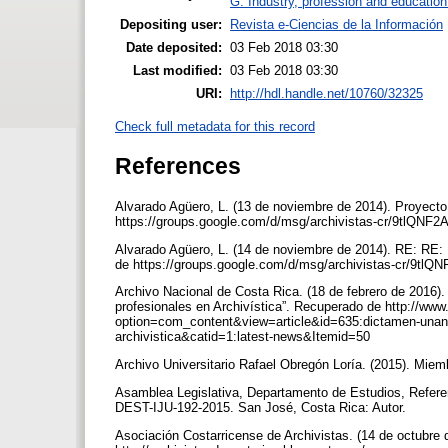
G. Industry, profession and education
Depositing user:
Revista e-Ciencias de la Información
Date deposited:
03 Feb 2018 03:30
Last modified:
03 Feb 2018 03:30
URI:
http://hdl.handle.net/10760/32325
Check full metadata for this record
References
Alvarado Agüero, L. (13 de noviembre de 2014). Proyect
https://groups.google.com/d/msg/archivistas-cr/9tlQN
Alvarado Agüero, L. (14 de noviembre de 2014). RE: RE:
de https://groups.google.com/d/msg/archivistas-cr/9
Archivo Nacional de Costa Rica. (18 de febrero de 2016)
profesionales en Archivística”. Recuperado de http://www
option=com_content&view=article&id=635:dictamen-unanime
archivistica&catid=1:latest-news&Itemid=50
Archivo Universitario Rafael Obregón Loría. (2015). Miemb
Asamblea Legislativa, Departamento de Estudios, Referenc
DEST-IJU-192-2015. San José, Costa Rica: Autor.
Asociación Costarricense de Archivistas. (14 de octubre