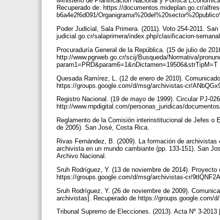
Ministerio de Planificación Nacional y Política Económica
Recuperado de: https://documentos.mideplan.go.cr/alfr
b6a4e2f6d091/Organigrama%20del%20sector%20publico%
Poder Judicial, Sala Primera. (2011). Voto 254-2011. Sa
judicial.go.cr/salaprimera/index.php/clasificacion-seman
Procuraduría General de la República. (15 de julio de 20
http://www.pgrweb.go.cr/scij/Busqueda/Normativa/pronun
param1=PRD&param6=1&nDictamen=19506&strTipM=T
Quesada Ramírez, L. (12 de enero de 2010). Comunicado 
https://groups.google.com/d/msg/archivistas-cr/ANb
Registro Nacional. (19 de mayo de 1999). Circular PJ-02
http://www.rnpdigital.com/personas_juridicas/documento
Reglamento de la Comisión interinstitucional de Jefes o 
de 2005). San José, Costa Rica.
Rivas Fernández, B. (2009). La formación de archivistas
archivista en un mundo cambiante (pp. 133-151). San José
Archivo Nacional.
Sruh Rodríguez, Y. (13 de noviembre de 2014). Proyecto 
https://groups.google.com/d/msg/archivistas-cr/9tlQN
Sruh Rodríguez, Y. (26 de noviembre de 2009). Comuni
archivistas]. Recuperado de https://groups.google.c
Tribunal Supremo de Elecciones. (2013). Acta Nº 3-2013 [