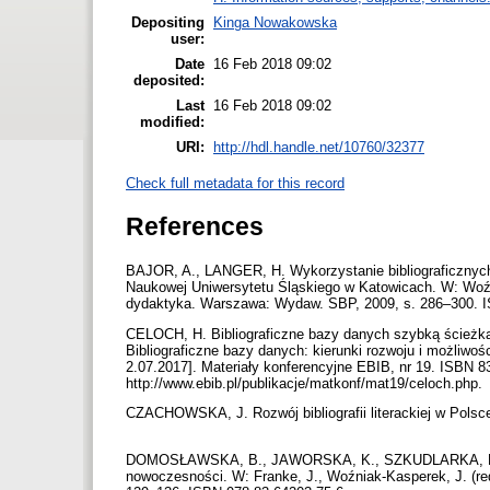
Depositing
Kinga Nowakowska
user:
Date
16 Feb 2018 09:02
deposited:
Last
16 Feb 2018 09:02
modified:
URI:
http://hdl.handle.net/10760/32377
Check full metadata for this record
References
BAJOR, A., LANGER, H. Wykorzystanie bibliograficznych 
Naukowej Uniwersytetu Śląskiego w Katowicach. W: Woźnia
dydaktyka. Warszawa: Wydaw. SBP, 2009, s. 286–300. 
CELOCH, H. Bibliograficzne bazy danych szybką ścieżką w
Bibliograficzne bazy danych: kierunki rozwoju i możliwo
2.07.2017]. Materiały konferencyjne EBIB, nr 19. ISBN 8
http://www.ebib.pl/publikacje/matkonf/mat19/celoch.php.
CZACHOWSKA, J. Rozwój bibliografii literackiej w Polsc
DOMOSŁAWSKA, B., JAWORSKA, K., SZKUDLARKA, M. Pols
nowoczesności. W: Franke, J., Woźniak-Kasperek, J. (red)