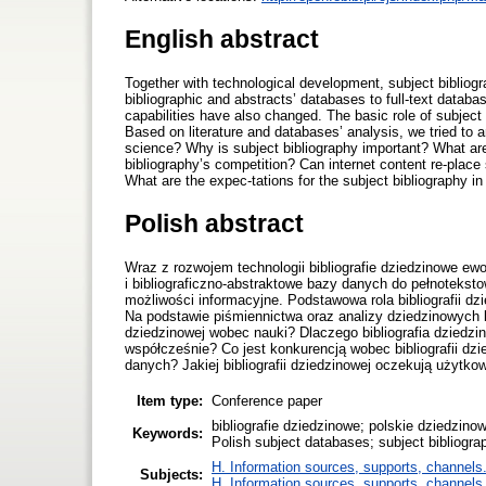
English abstract
Together with technological development, subject bibliogr
bibliographic and abstracts’ databases to full-text databa
capabilities have also changed. The basic role of subject 
Based on literature and databases’ analysis, we tried to a
science? Why is subject bibliography important? What ar
bibliography’s competition? Can internet content re-plac
What are the expec-tations for the subject bibliography in
Polish abstract
Wraz z rozwojem technologii bibliografie dziedzinowe ewol
i bibliograficzno-abstraktowe bazy danych do pełnotekstow
możliwości informacyjne. Podstawowa rola bibliografii dz
Na podstawie piśmiennictwa oraz analizy dziedzinowych ba
dziedzinowej wobec nauki? Dlaczego bibliografia dziedzi
współcześnie? Co jest konkurencją wobec bibliografii dz
danych? Jakiej bibliografii dziedzinowej oczekują użytkow
Item type:
Conference paper
bibliografie dziedzinowe; polskie dziedzino
Keywords:
Polish subject databases; subject bibliogr
H. Information sources, supports, channels
Subjects:
H. Information sources, supports, channels