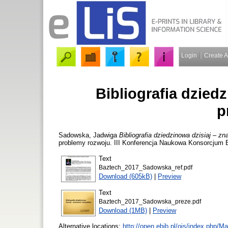
Login
Create 
Bibliografia dziedz
p
Sadowska, Jadwiga
Bibliografia dziedzinowa dzisiaj – zn
problemy rozwoju. III Konferencja Naukowa Konsorcjum 
Text
Baztech_2017_Sadowska_ref.pdf
Download (605kB)
|
Preview
Text
Baztech_2017_Sadowska_preze.pdf
Download (1MB)
|
Preview
Alternative locations:
http://open.ebib.pl/ojs/index.php/Ma