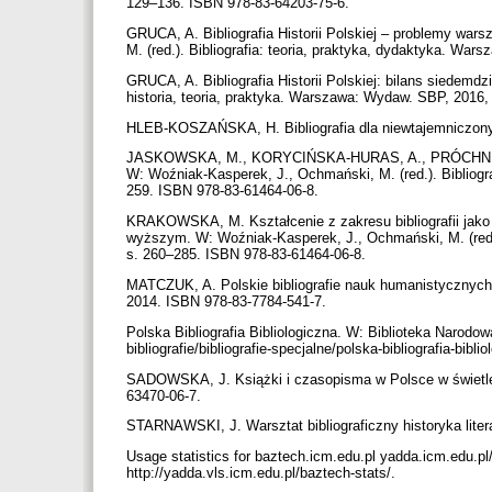
129–136. ISBN 978-83-64203-75-6.
GRUCA, A. Bibliografia Historii Polskiej – problemy wars
M. (red.). Bibliografia: teoria, praktyka, dydaktyka. W
GRUCA, A. Bibliografia Historii Polskiej: bilans siedemdzi
historia, teoria, praktyka. Warszawa: Wydaw. SBP, 2016
HLEB-KOSZAŃSKA, H. Bibliografia dla niewtajemniczony
JASKOWSKA, M., KORYCIŃSKA-HURAS, A., PRÓCHNICKA, M.
W: Woźniak-Kasperek, J., Ochmański, M. (red.). Bibliogr
259. ISBN 978-83-61464-06-8.
KRAKOWSKA, M. Kształcenie z zakresu bibliografii jako 
wyższym. W: Woźniak-Kasperek, J., Ochmański, M. (red.)
s. 260–285. ISBN 978-83-61464-06-8.
MATCZUK, A. Polskie bibliografie nauk humanistycznych 
2014. ISBN 978-83-7784-541-7.
Polska Bibliografia Bibliologiczna. W: Biblioteka Narodowa
bibliografie/bibliografie-specjalne/polska-bibliografia-bibli
SADOWSKA, J. Książki i czasopisma w Polsce w świetle 
63470-06-7.
STARNAWSKI, J. Warsztat bibliograficzny historyka lite
Usage statistics for baztech.icm.edu.pl yadda.icm.edu.pl
http://yadda.vls.icm.edu.pl/baztech-stats/.