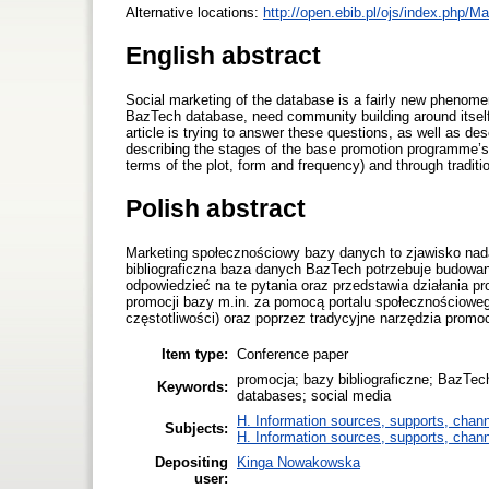
Alternative locations:
http://open.ebib.pl/ojs/index.php/Ma
English abstract
Social marketing of the database is a fairly new phenomen
BazTech database, need community building around itsel
article is trying to answer these questions, as well as d
describing the stages of the base promotion programme’s 
terms of the plot, form and frequency) and through traditio
Polish abstract
Marketing społecznościowy bazy danych to zjawisko nad
bibliograficzna baza danych BazTech potrzebuje budowania
odpowiedzieć na te pytania oraz przedstawia działania p
promocji bazy m.in. za pomocą portalu społecznościowe
częstotliwości) oraz poprzez tradycyjne narzędzia promocji
Item type:
Conference paper
promocja; bazy bibliograficzne; BazTec
Keywords:
databases; social media
H. Information sources, supports, chann
Subjects:
H. Information sources, supports, chann
Depositing
Kinga Nowakowska
user: