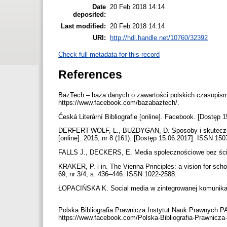
Date
20 Feb 2018 14:14
deposited:
Last modified:
20 Feb 2018 14:14
URI:
http://hdl.handle.net/10760/32392
Check full metadata for this record
References
BazTech – baza danych o zawartości polskich czasopism 
https://www.facebook.com/bazabaztech/.
Česká Literární Bibliografie [online]. Facebook. [Dostęp
DERFERT-WOLF, L., BUZDYGAN, D. Sposoby i skutecznoś
[online]. 2015, nr 8 (161). [Dostęp 15.06.2017]. ISSN 150
FALLS J., DECKERS, E. Media społecznościowe bez ście
KRAKER, P. i in. The Vienna Principles: a vision for sch
69, nr 3/4, s. 436–446. ISSN 1022-2588.
ŁOPACIŃSKA K. Social media w zintegrowanej komunikacj
Polska Bibliografia Prawnicza Instytut Nauk Prawnych P
https://www.facebook.com/Polska-Bibliografia-Prawnic